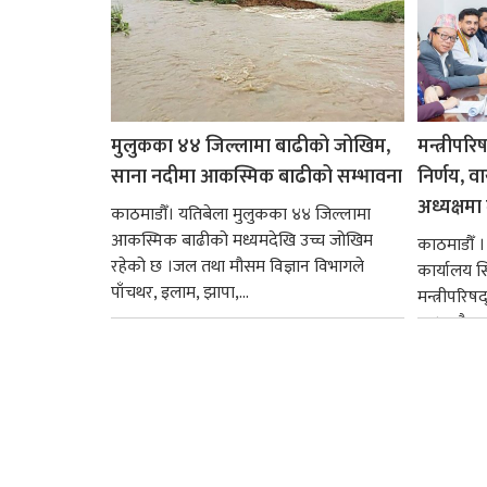
मुलुकका ४४ जिल्लामा बाढीको जोखिम,
मन्त्रीपरि
साना नदीमा आकस्मिक बाढीको सम्भावना
निर्णय, व
अध्यक्षमा म
काठमाडौँ। यतिबेला मुलुकका ४४ जिल्लामा
आकस्मिक बाढीको मध्यमदेखि उच्च जोखिम
काठमाडौँ । प
रहेको छ ।जल तथा मौसम विज्ञान विभागले
कार्यालय 
पाँचथर, इलाम, झापा,...
मन्त्रीपरिष
छ । यसैक्र