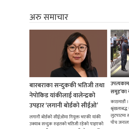
अरु समाचार
उपत्यकामा 
बारबराका सन्दुककी भतिजी तथा
समूह’का 
नेपोकिड यांकीलाई वालेन्द्रको
काठमाडौं ।
उपहार ‘लगानी बोर्डको सीईओ’
श्रृंखलाबद
लुटपाटमा स
लगानी बोर्डको सीईओमा नियुक्त भएकी यांकी
पाँच जनालाई
उक्याब सन्दुक रुइतको भतिजी रहेको पाइएको