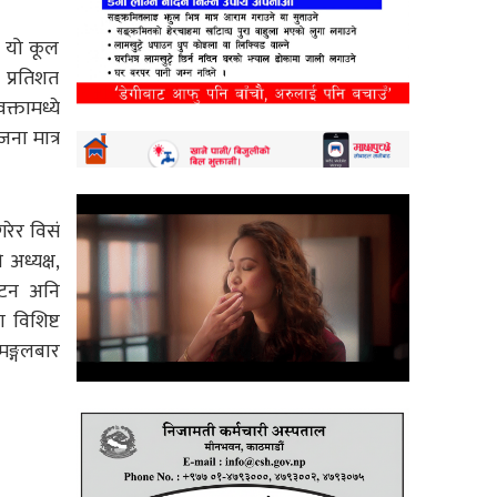
। यो कूल
प्रतिशत
्तामध्ये
ना मात्र
रेर विसं
अध्यक्ष,
ाटन अनि
 विशिष्ट
मङ्गलबार