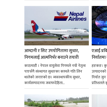
छ। तत्कालीन समयमा महाकालीको अञ्चलाधिश
नै बनेका जोन...
आम्दानी र सिट उपयोगितामा सुधार,
एआई प्रवि
निगमलाई आत्मनिर्भर बनाउने तयारी
निर्यातमा
काठमाडाैं । नेपाल वायुसेवा निगमले नयाँ नेतृत्व
हङकङ। कृत्
पाएसँगै संस्थागत सुधारका कामले गति लिन
उत्पादनको व
थालेको जनाएको छ। व्यवस्थापकीय सुधार,
निर्यात जु
कार्यसम्पादनमा जवाफदेहिता...
प्रतिशतले व