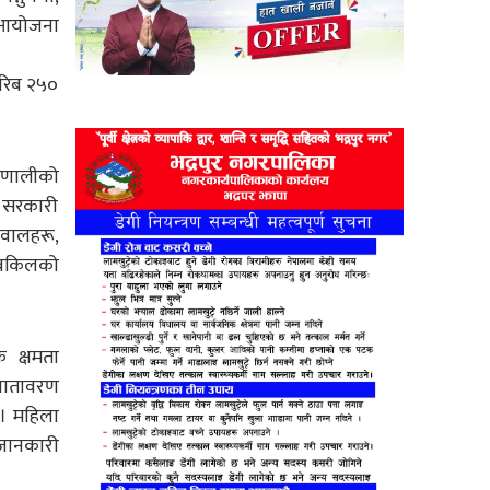
ो आयोजना
करिब २५०
्रणालीको
ा सरकारी
सवालहरू,
 वकिलको
क क्षमता
 वातावरण
 । महिला
 जानकारी