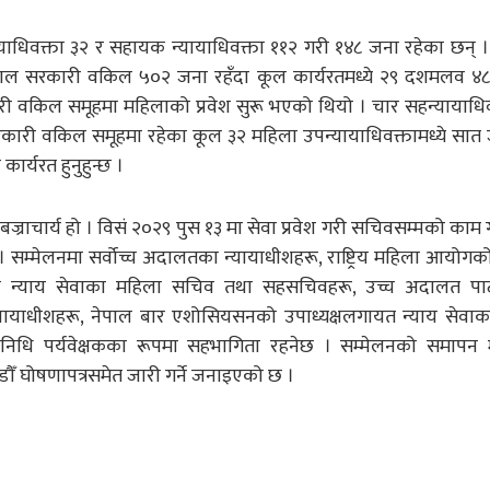
याधिवक्ता ३२ र सहायक न्यायाधिवक्ता ११२ गरी १४८ जना रहेका छन् 
ाल सरकारी वकिल ५०२ जना रहँदा कूल कार्यरतमध्ये २९ दशमलव ४८ 
 वकिल समूहमा महिलाको प्रवेश सुरू भएको थियो । चार सहन्यायाधिवक
ारी वकिल समूहमा रहेका कूल ३२ महिला उपन्यायाधिवक्तामध्ये सात ज
र्यरत हुनुहुन्छ ।
ाचार्य हो । विसं २०२९ पुस १३ मा सेवा प्रवेश गरी सचिवसम्मको काम ग
म्मेलनमा सर्वोच्च अदालतका न्यायाधीशहरू, राष्ट्रिय महिला आयोगको 
नेपाल न्याय सेवाका महिला सचिव तथा सहसचिवहरू, उच्च अदालत प
ायाधीशहरू, नेपाल बार एशोसियसनको उपाध्यक्षलगायत न्याय सेवाका
िनिधि पर्यवेक्षकका रूपमा सहभागिता रहनेछ । सम्मेलनको समापन 
माडौँ घोषणापत्रसमेत जारी गर्ने जनाइएको छ ।