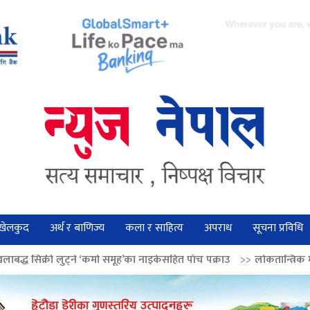
खेलकुद
अर्थ र बाणिज्य
कला र साहित्य
अपराध
सूचना प्रविधि
े ‘कर्मा समूह’का नाइकेसहित पाँच पक्राउ
>>
लोकतान्त्रिक मूल्य सुदृढ बनाउन अग्रज