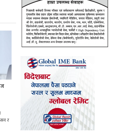
्रज
े
शासन र