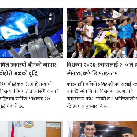
राजनीतिक व्यक्तित्वहरूको आदर्शलाई आत
गर्न आवश्यक...
धिले उकास्यो चीनको व्यापार,
विश्वकप २०२६: फ्रान्सलाई २–० ले हर
 दोहोरो अंकको वृद्धि
स्पेन १६ वर्षपछि फाइनलमा
रिम बौद्धिकता (एआई)सम्बन्धी
काठमाडौँ। बलियो प्रतिद्वन्द्वी फ्रान्सलाई स्त
िश्वव्यापी माग तीव्र बनेसँगै चीनको
बनाउँदै स्पेन फिफा विश्वकप–२०२६ को
न महिनामा वार्षिक आधारमा २७
फाइनलमा प्रवेश गरेको छ । अमेरिकाको
ृद्धि भएको छ...
स्टेडियममा बुधबार बिहान...