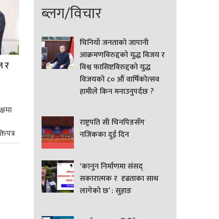
ब्लग/विचार
चिनियाँ जनताको जापानी
आक्रमणविरुद्दको युद्ध विजय र
ल र
विश्व फासिष्टविरुद्दको युद्ध
विजयको ८० औं वार्षिकोत्सव
हामीले किन मनाउनुपर्दछ ?
क्षमा
राष्ट्रपति सी चिनपिङसँग
तिपत्र
नजिकका दुई दिन
‘कानुन निर्माणमा संसद्
सकारात्मक र दृढताका साथ
लागेको छ’ : सुहाङ