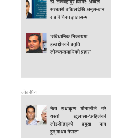
डा. टेकबहादुर घिमिरे: अब्बल
सरकारी वकिलदेखि अनुसन्धान
र प्रविधिका ज्ञातासम्म
‘संवैधानिक निकायमा
हस्तक्षेपको प्रवृति
लोकतन्त्रमाथिको प्रहार’
लोक्रप्रिय
नेता राधाकृण मौनालीले गरे
यस्तो खुलासा-‘अहिलेको
लोडसेडिङ्गको प्रमुख पात्र
हुन्,माधव नेपाल’