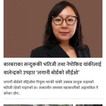
बारबराका सन्दुककी भतिजी तथा नेपोकिड यांकीलाई
वालेन्द्रको उपहार ‘लगानी बोर्डको सीईओ’
लगानी बोर्डको सीईओमा नियुक्त भएकी यांकी उक्याब सन्दुक रुइतको
भतिजी रहेको पाइएको छ। तत्कालीन समयमा महाकालीको अञ्चलाधिश नै
बनेका जोन...