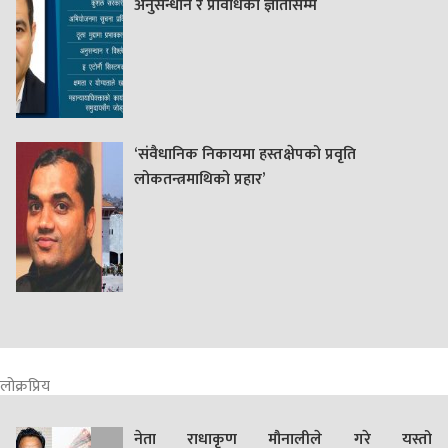
अनुसन्धान र प्रविधिका ज्ञातासम्म
‘संवैधानिक निकायमा हस्तक्षेपको प्रवृति
लोकतन्त्रमाथिको प्रहार’
लोक्रप्रिय
नेता राधाकृण मौनालीले गरे यस्तो