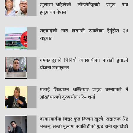
खुलासा-‘अहिलेको लोडसेडिङ्गको प्रमुख पात्र
हुन्,माधव नेपाल’
राष्ट्रवादको नारा लगाउने एमालेका हेर्नुहोस् २४
राष्ट्रघात
गमबहादुरकाे चिनियाँ व्यवसायीको करोडौँ डुवाउने
याेजना छताछुल्ल
मलाई सिध्याउन अख्तियार प्रमुख बस्न्यातले नै
अख्तियारको दुरुपयोग गरे– शर्मा
दरवारमार्गमा जिञ्जर फुड किचन खुल्दै, सञ्चालक श्रेष्ठ
भन्छन्ः सस्तो मूल्यमा क्वालिटीको फुड हामी खुवाउँछौं