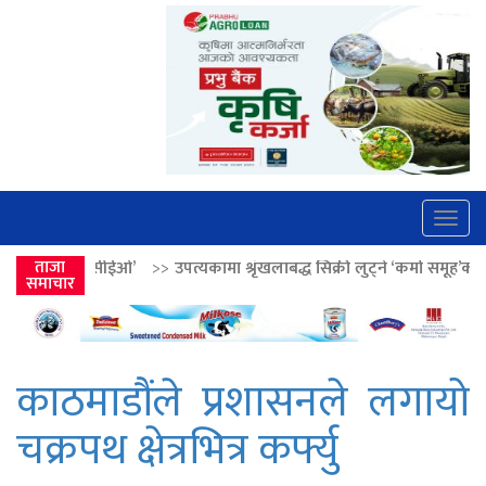
Togg
navig
>>
ताजा
उपत्यकामा श्रृंखलाबद्ध सिक्री लुट्ने ‘कर्मा समूह’का नाइकेसहित पाँच पक्रा
समाचार
काठमाडौंले प्रशासनले लगायो
चक्रपथ क्षेत्रभित्र कर्फ्यु