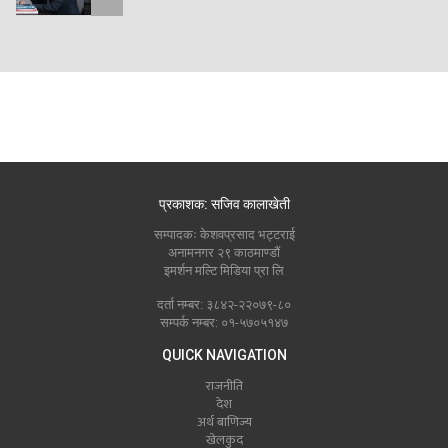
प्रकाशक: सजिव कालाखेती
सम्पादकः केशवप्रसाद भट्टराई
अनामनगर २९ काठमाण्डौं
इमर्शन मल्टि मिडिया प्रा लि
दर्ता नम्बर: ३८४२-२२०७९-८०
सम्पर्क नम्बर: ०१-५७०५१४७
QUICK NAVIGATION
राजनीति
देश
अर्थ बाणिज्य
खेलकुद