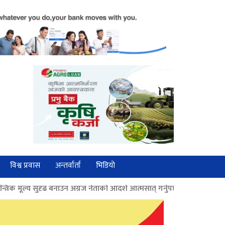
विश्व प्रवास
अन्तर्वार्ता
भिडियो
 अग्रज नेताको आदर्श आत्मसात् गर्नुपर्छः पूर्वराष्ट्रपति भण्डारी
>>
आम्दानी र 