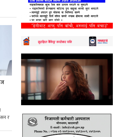
्रज
े
शासन र
्मसात्