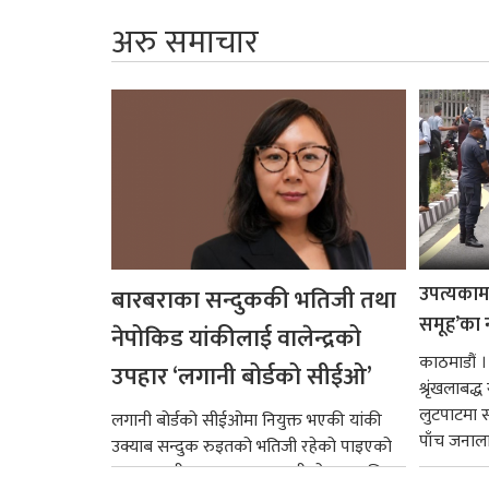
अरु समाचार
उपत्यकामा 
बारबराका सन्दुककी भतिजी तथा
समूह’का 
नेपोकिड यांकीलाई वालेन्द्रको
काठमाडौं ।
उपहार ‘लगानी बोर्डको सीईओ’
श्रृंखलाबद
लुटपाटमा स
लगानी बोर्डको सीईओमा नियुक्त भएकी यांकी
पाँच जनालाई
उक्याब सन्दुक रुइतको भतिजी रहेको पाइएको
छ। तत्कालीन समयमा महाकालीको अञ्चलाधिश