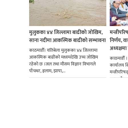
मुलुकका ४४ जिल्लामा बाढीको जोखिम,
मन्त्रीपरि
साना नदीमा आकस्मिक बाढीको सम्भावना
निर्णय, व
अध्यक्षमा म
काठमाडौँ। यतिबेला मुलुकका ४४ जिल्लामा
आकस्मिक बाढीको मध्यमदेखि उच्च जोखिम
काठमाडौँ । प
रहेको छ ।जल तथा मौसम विज्ञान विभागले
कार्यालय 
पाँचथर, इलाम, झापा,...
मन्त्रीपरिष
छ । यसैक्र