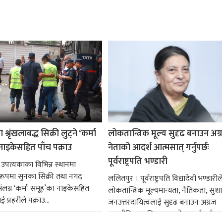
श्रृंखलाबद्ध सिक्री लुट्ने ‘कर्मा
लोकतान्त्रिक मूल्य सुदृढ बनाउन अग
नाइकेसहित पाँच पक्राउ
नेताको आदर्श आत्मसात् गर्नुपर्छः
पूर्वराष्ट्रपति भण्डारी
 उपत्यकाका विभिन्न स्थानमा
्ध रूपमा सुनका सिक्री तथा नगद
ललितपुर । पूर्वराष्ट्रपति विद्यादेवी भण्डारील
ंलग्न ‘कर्मा समूह’का नाइकेसहित
लोकतान्त्रिक मूल्यमान्यता, नैतिकता, सु
 प्रहरीले पक्राउ...
जनउत्तरदायित्वलाई सुदृढ बनाउन अग्रज
राजनीतिक व्यक्तित्वहरूको आदर्शलाई आत