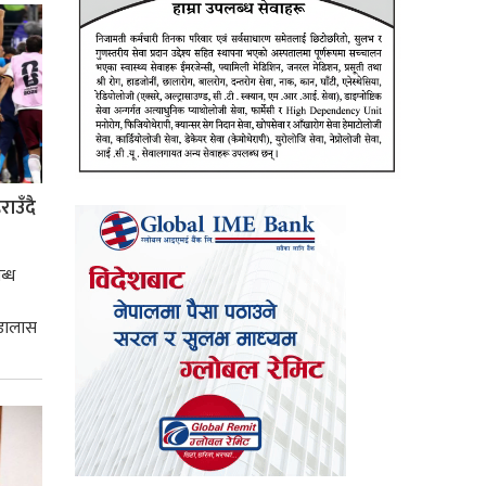
ाउँदै
ब्ध
 डालास