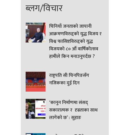
ब्लग/विचार
चिनियाँ जनताको जापानी
आक्रमणविरुद्दको युद्ध विजय र
विश्व फासिष्टविरुद्दको युद्ध
विजयको ८० औं वार्षिकोत्सव
हामीले किन मनाउनुपर्दछ ?
राष्ट्रपति सी चिनपिङसँग
नजिकका दुई दिन
‘कानुन निर्माणमा संसद्
सकारात्मक र दृढताका साथ
लागेको छ’ : सुहाङ