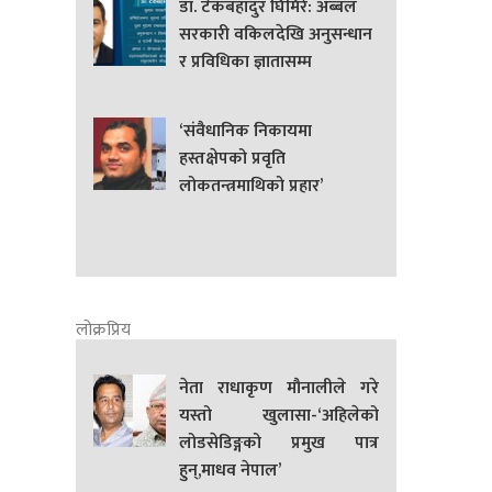
डा. टेकबहादुर घिमिरे: अब्बल
सरकारी वकिलदेखि अनुसन्धान
र प्रविधिका ज्ञातासम्म
‘संवैधानिक निकायमा
हस्तक्षेपको प्रवृति
लोकतन्त्रमाथिको प्रहार’
लोक्रप्रिय
नेता राधाकृण मौनालीले गरे
यस्तो खुलासा-‘अहिलेको
लोडसेडिङ्गको प्रमुख पात्र
हुन्,माधव नेपाल’