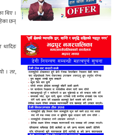
का थिए ।
ेका छन्‌
ार धादिङ
यो । तर,