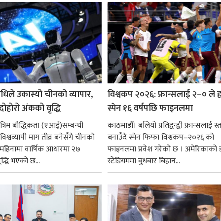
गर्न आवश्यक...
धिले उकास्यो चीनको व्यापार,
विश्वकप २०२६: फ्रान्सलाई २–० ले हर
 दोहोरो अंकको वृद्धि
स्पेन १६ वर्षपछि फाइनलमा
रिम बौद्धिकता (एआई)सम्बन्धी
काठमाडौँ। बलियो प्रतिद्वन्द्वी फ्रान्सलाई स्त
िश्वव्यापी माग तीव्र बनेसँगै चीनको
बनाउँदै स्पेन फिफा विश्वकप–२०२६ को
न महिनामा वार्षिक आधारमा २७
फाइनलमा प्रवेश गरेको छ । अमेरिकाको
ृद्धि भएको छ...
स्टेडियममा बुधबार बिहान...