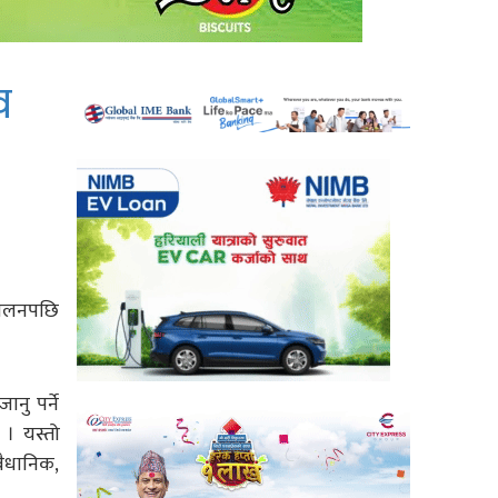
व
्दोलनपछि
नु पर्ने
। यस्तो
वैधानिक,