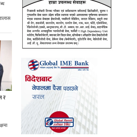
ब्ध
 डालास
ल र
क्षमा