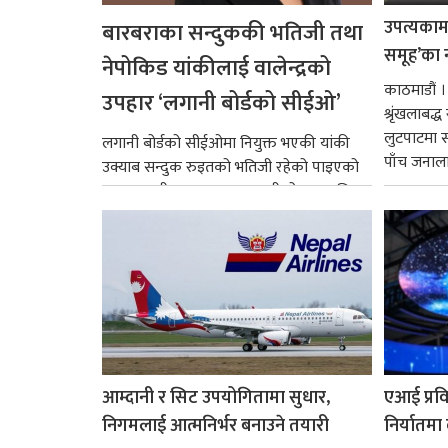
उपत्यकामा 
बारबराका सन्दुककी भतिजी तथा
समूह’का 
नेपोकिड यांकीलाई वालेन्द्रको
काठमाडौं ।
उपहार ‘लगानी बोर्डको सीईओ’
श्रृंखलाबद
लुटपाटमा स
लगानी बोर्डको सीईओमा नियुक्त भएकी यांकी
पाँच जनालाई
उक्याब सन्दुक रुइतको भतिजी रहेको पाइएको
छ। तत्कालीन समयमा महाकालीको अञ्चलाधिश
नै बनेका जोन...
आम्दानी र सिट उपयोगितामा सुधार,
एआई प्रवि
निगमलाई आत्मनिर्भर बनाउने तयारी
निर्यातमा