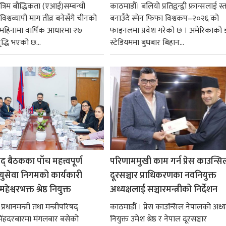
रिम बौद्धिकता (एआई)सम्बन्धी
काठमाडौँ। बलियो प्रतिद्वन्द्वी फ्रान्सलाई स्त
िश्वव्यापी माग तीव्र बनेसँगै चीनको
बनाउँदै स्पेन फिफा विश्वकप–२०२६ को
न महिनामा वार्षिक आधारमा २७
फाइनलमा प्रवेश गरेको छ । अमेरिकाको
ृद्धि भएको छ...
स्टेडियममा बुधबार बिहान...
षद् बैठकका पाँच महत्त्वपूर्ण
परिणाममुखी काम गर्न प्रेस काउन्सि
ायुसेवा निगमको कार्यकारी
दूरसञ्चार प्राधिकरणका नवनियुक्त
हेश्वरभक्त श्रेष्ठ नियुक्त
अध्यक्षलाई सञ्चारमन्त्रीको निर्देशन
्रधानमन्त्री तथा मन्त्रीपरिषद्
काठमाडौँ । प्रेस काउन्सिल नेपालको अध्य
सिंहदरबारमा मंगलबार बसेको
नियुक्त उमेश श्रेष्ठ र नेपाल दूरसञ्चार