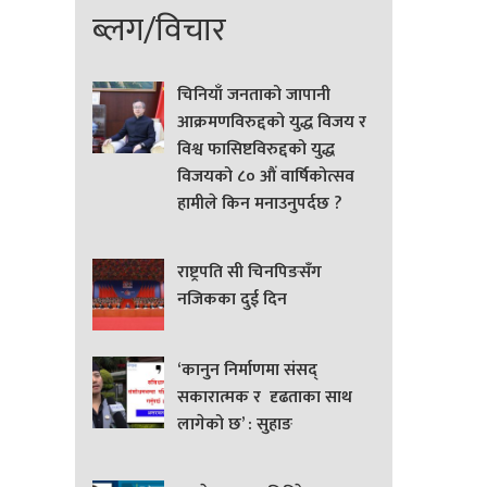
ब्लग/विचार
चिनियाँ जनताको जापानी
आक्रमणविरुद्दको युद्ध विजय र
विश्व फासिष्टविरुद्दको युद्ध
विजयको ८० औं वार्षिकोत्सव
हामीले किन मनाउनुपर्दछ ?
राष्ट्रपति सी चिनपिङसँग
नजिकका दुई दिन
‘कानुन निर्माणमा संसद्
सकारात्मक र दृढताका साथ
लागेको छ’ : सुहाङ