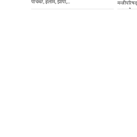
पाँचथर, इलाम, झापा,...
मन्त्रीपरिष
छ । यसैक्र