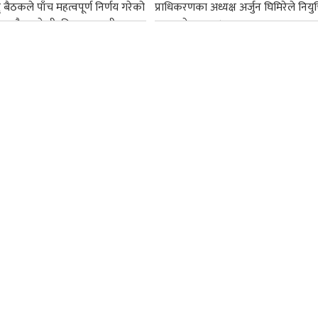
द् बैठकले पाँच महत्वपूर्ण निर्णय गरेको
प्राधिकरणका अध्यक्ष अर्जुन घिमिरेले नियुक्
ममा बैडकले बीउबिजनसम्बन्धी...
ग्रहण गरेका छन्।...