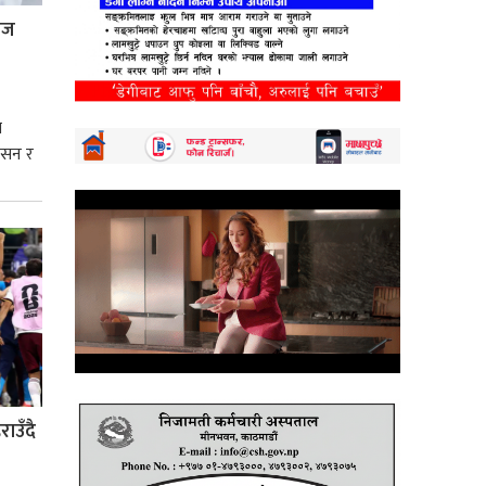
्रज
े
शासन र
्मसात्
ाउँदै