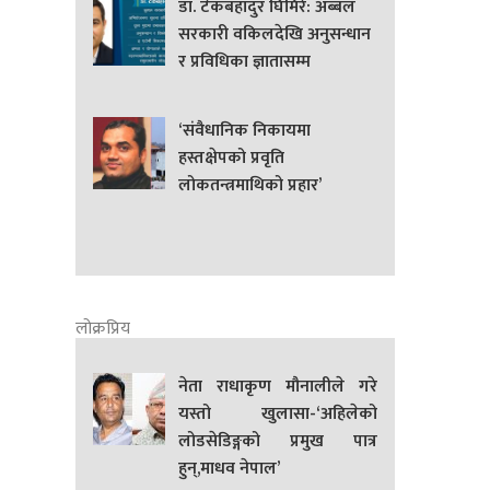
डा. टेकबहादुर घिमिरे: अब्बल
सरकारी वकिलदेखि अनुसन्धान
र प्रविधिका ज्ञातासम्म
‘संवैधानिक निकायमा
हस्तक्षेपको प्रवृति
लोकतन्त्रमाथिको प्रहार’
लोक्रप्रिय
नेता राधाकृण मौनालीले गरे
यस्तो खुलासा-‘अहिलेको
लोडसेडिङ्गको प्रमुख पात्र
हुन्,माधव नेपाल’