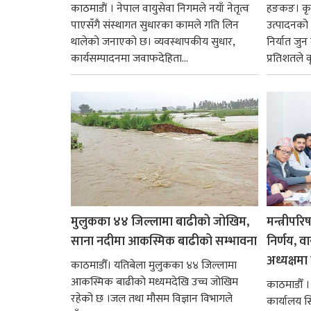
काठमाडाैं । नेपाल वायुसेवा निगमले नयाँ नेतृत्व
हङकङ। कृत्
पाएसँगै संस्थागत सुधारका कामले गति लिन
उत्पादनको व
थालेको जनाएको छ। व्यवस्थापकीय सुधार,
निर्यात जु
कार्यसम्पादनमा जवाफदेहिता...
प्रतिशतले व
मुलुकका ४४ जिल्लामा बाढीको जोखिम,
मन्त्रीपरि
साना नदीमा आकस्मिक बाढीको सम्भावना
निर्णय, व
अध्यक्षमा म
काठमाडौँ। यतिबेला मुलुकका ४४ जिल्लामा
आकस्मिक बाढीको मध्यमदेखि उच्च जोखिम
काठमाडौँ । प
रहेको छ ।जल तथा मौसम विज्ञान विभागले
कार्यालय 