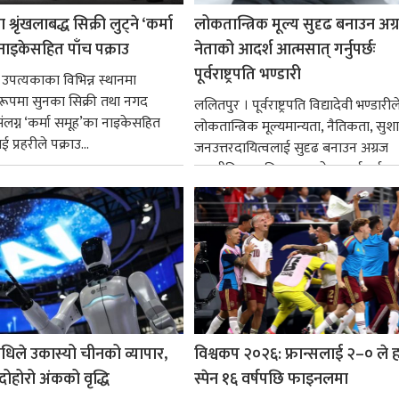
श्रृंखलाबद्ध सिक्री लुट्ने ‘कर्मा
लोकतान्त्रिक मूल्य सुदृढ बनाउन अग
नाइकेसहित पाँच पक्राउ
नेताको आदर्श आत्मसात् गर्नुपर्छः
पूर्वराष्ट्रपति भण्डारी
 उपत्यकाका विभिन्न स्थानमा
्ध रूपमा सुनका सिक्री तथा नगद
ललितपुर । पूर्वराष्ट्रपति विद्यादेवी भण्डारील
ंलग्न ‘कर्मा समूह’का नाइकेसहित
लोकतान्त्रिक मूल्यमान्यता, नैतिकता, सु
 प्रहरीले पक्राउ...
जनउत्तरदायित्वलाई सुदृढ बनाउन अग्रज
राजनीतिक व्यक्तित्वहरूको आदर्शलाई आत
गर्न आवश्यक...
धिले उकास्यो चीनको व्यापार,
विश्वकप २०२६: फ्रान्सलाई २–० ले हर
 दोहोरो अंकको वृद्धि
स्पेन १६ वर्षपछि फाइनलमा