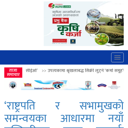
Togg
navig
’
>>
ताजा
उपत्यकामा श्रृंखलाबद्ध सिक्री लुट्ने ‘कर्मा समूह’का नाइकेसहित पाँच पक्रा
समाचार
‘राष्ट्रपति र सभामुखको
समन्वयका आधारमा नयाँ