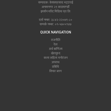
सम्पादकः केशवप्रसाद भट्टराई
अनामनगर २९ काठमाण्डौं
इमर्शन मल्टि मिडिया प्रा लि
दर्ता नम्बर: ३८४२-२२०७९-८०
सम्पर्क नम्बर: ०१-५७०५१४७
QUICK NAVIGATION
राजनीति
देश
अर्थ बाणिज्य
खेलकुद
कला सहित्य मनोरंजन
अपराध
प्रबिधि
विचार ब्लग