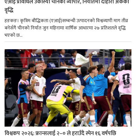
एआई प्रविधिले उकास्यो चीनको व्यापार, निर्यातमा दोहोरो अंकको
वृद्धि
हङकङ। कृत्रिम बौद्धिकता (एआई)सम्बन्धी उत्पादनको विश्वव्यापी माग तीव्र
बनेसँगै चीनको निर्यात जुन महिनामा वार्षिक आधारमा २७ प्रतिशतले वृद्धि
भएको छ...
विश्वकप २०२६: फ्रान्सलाई २–० ले हराउँदै स्पेन १६ वर्षपछि