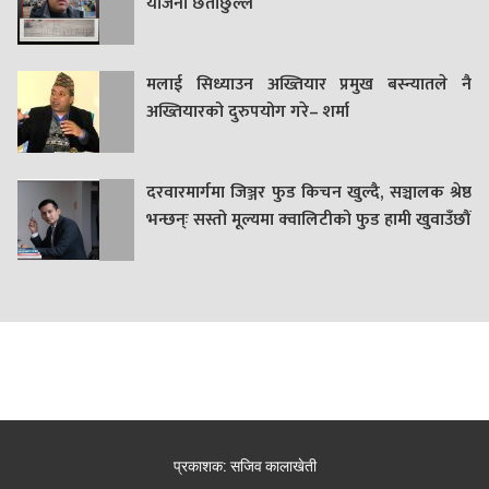
याेजना छताछुल्ल
मलाई सिध्याउन अख्तियार प्रमुख बस्न्यातले नै
अख्तियारको दुरुपयोग गरे– शर्मा
दरवारमार्गमा जिञ्जर फुड किचन खुल्दै, सञ्चालक श्रेष्ठ
भन्छन्ः सस्तो मूल्यमा क्वालिटीको फुड हामी खुवाउँछौं
प्रकाशक: सजिव कालाखेती