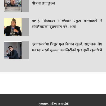
याेजना छताछुल्ल
मलाई सिध्याउन अख्तियार प्रमुख बस्न्यातले नै
अख्तियारको दुरुपयोग गरे– शर्मा
दरवारमार्गमा जिञ्जर फुड किचन खुल्दै, सञ्चालक श्रेष्ठ
भन्छन्ः सस्तो मूल्यमा क्वालिटीको फुड हामी खुवाउँछौं
प्रकाशक: सजिव कालाखेती