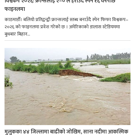
विश्वकप २०२६: फ्रान्सलाई २–० ले हराउँदै स्पेन १६ वर्षपछि
फाइनलमा
काठमाडौँ। बलियो प्रतिद्वन्द्वी फ्रान्सलाई स्तब्ध बनाउँदै स्पेन फिफा विश्वकप–
२०२६ को फाइनलमा प्रवेश गरेको छ । अमेरिकाको डालास स्टेडियममा
बुधबार बिहान...
मुलुकका ४४ जिल्लामा बाढीको जोखिम, साना नदीमा आकस्मिक