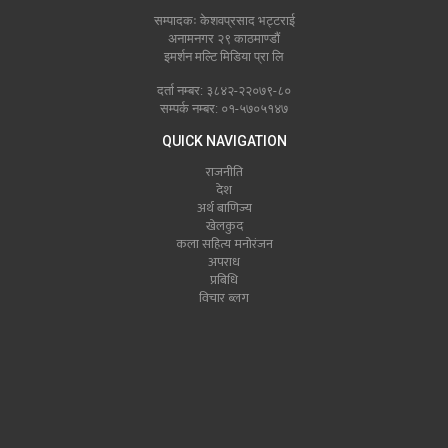
सम्पादकः केशवप्रसाद भट्टराई
अनामनगर २९ काठमाण्डौं
इमर्शन मल्टि मिडिया प्रा लि
दर्ता नम्बर: ३८४२-२२०७९-८०
सम्पर्क नम्बर: ०१-५७०५१४७
QUICK NAVIGATION
राजनीति
देश
अर्थ बाणिज्य
खेलकुद
कला सहित्य मनोरंजन
अपराध
प्रबिधि
विचार ब्लग