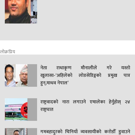
लोक्रप्रिय
नेता राधाकृण मौनालीले गरे यस्तो
खुलासा-‘अहिलेको लोडसेडिङ्गको प्रमुख पात्र
हुन्,माधव नेपाल’
राष्ट्रवादको नारा लगाउने एमालेका हेर्नुहोस् २४
राष्ट्रघात
गमबहादुरकाे चिनियाँ व्यवसायीको करोडौँ डुवाउने