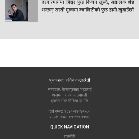
दरवारमार्गमा जिञ्जर फुड किचन खुल्दै, सञ्चालक श्रेष्ठ
भन्छन्ः सस्तो मूल्यमा क्वालिटीको फुड हामी खुवाउँछौं
प्रकाशक: सजिव कालाखेती
सम्पादकः केशवप्रसाद भट्टराई
अनामनगर २९ काठमाण्डौं
इमर्शन मल्टि मिडिया प्रा लि
दर्ता नम्बर: ३८४२-२२०७९-८०
सम्पर्क नम्बर: ०१-५७०५१४७
QUICK NAVIGATION
राजनीति