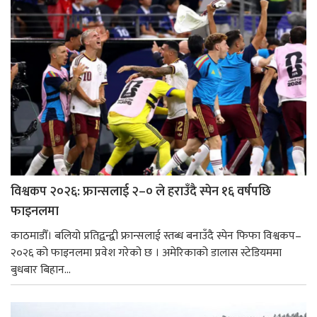
विश्वकप २०२६: फ्रान्सलाई २–० ले हराउँदै स्पेन १६ वर्षपछि
फाइनलमा
काठमाडौँ। बलियो प्रतिद्वन्द्वी फ्रान्सलाई स्तब्ध बनाउँदै स्पेन फिफा विश्वकप–
२०२६ को फाइनलमा प्रवेश गरेको छ । अमेरिकाको डालास स्टेडियममा
बुधबार बिहान...