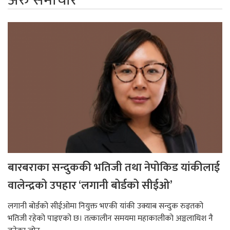
बारबराका सन्दुककी भतिजी तथा नेपोकिड यांकीलाई
वालेन्द्रको उपहार ‘लगानी बोर्डको सीईओ’
लगानी बोर्डको सीईओमा नियुक्त भएकी यांकी उक्याब सन्दुक रुइतको
भतिजी रहेको पाइएको छ। तत्कालीन समयमा महाकालीको अञ्चलाधिश नै