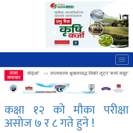
Togg
navig
>>
उपत्यकामा श्रृंखलाबद्ध सिक्री लुट्ने ‘कर्मा समूह’का नाइकेसहित पाँच पक्राउ
ताजा
समाचार
कक्षा १२ को मौका परीक्षा
असोज ७ र ८ गते हुने !