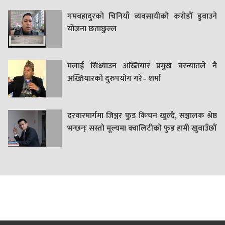
गमबहादुरकाे चिनियाँ व्यवसायीको करोडौँ डुवाउने
याेजना छताछुल्ल
मलाई सिध्याउन अख्तियार प्रमुख बस्न्यातले नै
अख्तियारको दुरुपयोग गरे– शर्मा
दरवारमार्गमा जिञ्जर फुड किचन खुल्दै, सञ्चालक श्रेष्ठ
भन्छन्ः सस्तो मूल्यमा क्वालिटीको फुड हामी खुवाउँछौं