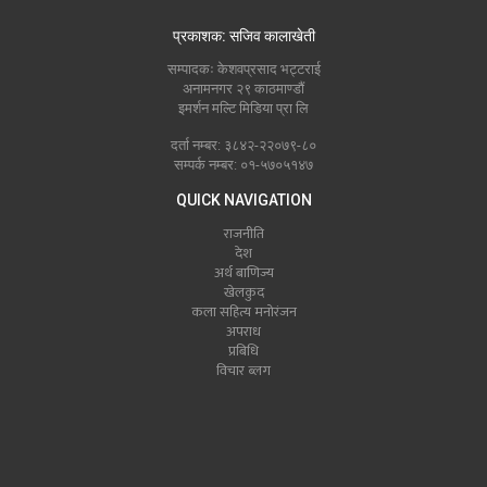
प्रकाशक: सजिव कालाखेती
सम्पादकः केशवप्रसाद भट्टराई
अनामनगर २९ काठमाण्डौं
इमर्शन मल्टि मिडिया प्रा लि
दर्ता नम्बर: ३८४२-२२०७९-८०
सम्पर्क नम्बर: ०१-५७०५१४७
QUICK NAVIGATION
राजनीति
देश
अर्थ बाणिज्य
खेलकुद
कला सहित्य मनोरंजन
अपराध
प्रबिधि
विचार ब्लग