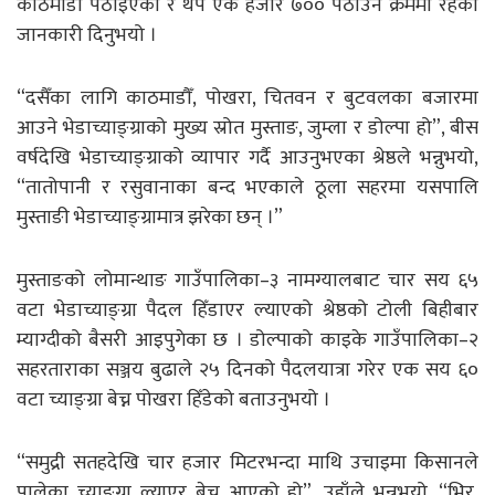
काठमाडौँ पठाइएको र थप एक हजार ७०० पठाउने क्रममा रहेको
जानकारी दिनुभयो ।
“दसैँका लागि काठमाडौँ, पोखरा, चितवन र बुटवलका बजारमा
आउने भेडाच्याङ्ग्राको मुख्य स्रोत मुस्ताङ, जुम्ला र डोल्पा हो”, बीस
वर्षदेखि भेडाच्याङ्ग्राको व्यापार गर्दै आउनुभएका श्रेष्ठले भन्नुभयो,
“तातोपानी र रसुवानाका बन्द भएकाले ठूला सहरमा यसपालि
मुस्ताङी भेडाच्याङ्ग्रामात्र झरेका छन् ।”
मुस्ताङको लोमान्थाङ गाउँपालिका–३ नामग्यालबाट चार सय ६५
वटा भेडाच्याङ्ग्रा पैदल हिँडाएर ल्याएको श्रेष्ठको टोली बिहीबार
म्याग्दीको बैसरी आइपुगेका छ । डोल्पाको काइके गाउँपालिका–२
सहरताराका सञ्जय बुढाले २५ दिनको पैदलयात्रा गरेर एक सय ६०
वटा च्याङ्ग्रा बेच्न पोखरा हिँडेको बताउनुभयो ।
“समुद्री सतहदेखि चार हजार मिटरभन्दा माथि उचाइमा किसानले
पालेका च्याङ्ग्रा ल्याएर बेच्न आएको हो”, उहाँले भन्नुभयो, “भिर,