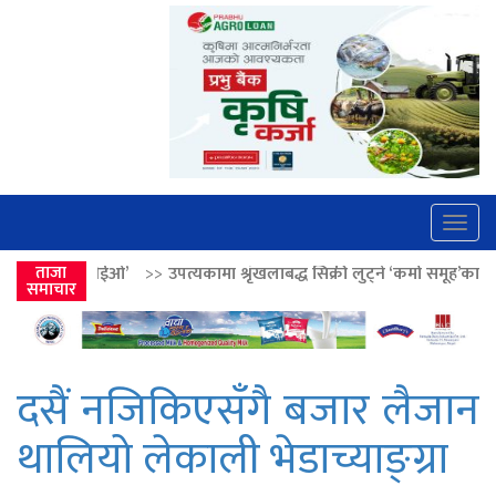
Togg
navig
>>
उपत्यकामा श्रृंखलाबद्ध सिक्री लुट्ने ‘कर्मा समूह’का नाइकेसहित पाँच पक्राउ
ताजा
समाचार
दसैं नजिकिएसँगै बजार लैजान
थालियो लेकाली भेडाच्याङ्ग्रा