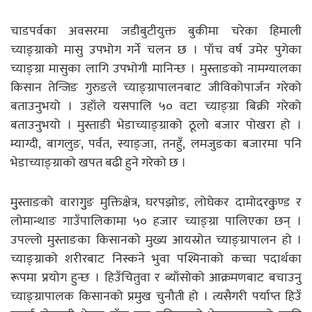
चाडपर्वका अवसरमा जडीबुटीयुक्त बुकीमा चरेका हिमाली
च्याङ्ग्राको मासु उपभोग गर्ने चलन छ । पाँच वर्ष उमेर पुगेका
च्याङ्ग्रा मासुका लागि उपभोगी मानिन्छ । मुस्ताङको नामग्यालका
किसान तेन्जिङ गुरुङले च्याङ्ग्रापालनबाट जीविकोपार्जन गरेको
बताउनुभयो । उहाँले यसपालि ५० वटा च्याङ्ग्रा बिक्री गरेको
बताउनुभयो । मुस्ताङी भेडाच्याङ्ग्राको ठूलो बजार पोखरा हो ।
म्याग्दी, बागलुङ, पर्वत, स्याङ्जा, तनहुँ, लमजुङका बजारमा पनि
भेडाच्याङ्ग्राको खपत बढी हुने गरेको छ ।
मुुस्ताङको वारागुुङ मुक्तिक्षेत्र, घरपझोङ, लोघेकर दामोदरकुुण्ड र
लोमान्थाङ गाउँपालिकामा ५० हजार च्याङ्ग्रा पालिएका छन् ।
उपल्लो मुस्ताङका किसानको मुख्य आयस्रोत च्याङ्ग्रापालन हो ।
च्याङ्ग्राको शरीरबाट निस्कने भुवा पश्मिनाको कच्चा पदार्थका
रूपमा प्रयोग हुन्छ । हिउँचितुवा र ब्याँसोको आक्रमणबाट बचाउनु
च्याङ्ग्रापालक किसानको प्रमुख चुनौती हो । त्यसैगरी पर्याप्त हिउँ