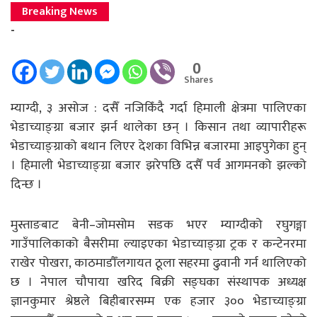
Breaking News
-
0
Shares
म्याग्दी, ३ असोज : दसैँ नजिकिँदै गर्दा हिमाली क्षेत्रमा पालिएका
भेडाच्याङ्ग्रा बजार झर्न थालेका छन् । किसान तथा व्यापारीहरू
भेडाच्याङ्ग्राको बथान लिएर देशका विभिन्न बजारमा आइपुगेका हुन्
। हिमाली भेडाच्याङ्ग्रा बजार झरेपछि दसैँ पर्व आगमनको झल्को
दिन्छ ।
मुस्ताङबाट बेनी–जोमसोम सडक भएर म्याग्दीको रघुगङ्गा
गाउँपालिकाको बैसरीमा ल्याइएका भेडाच्याङ्ग्रा ट्रक र कन्टेनरमा
राखेर पोखरा, काठमाडौँलगायत ठूला सहरमा ढुवानी गर्न थालिएको
छ । नेपाल चौपाया खरिद बिक्री सङ्घका संस्थापक अध्यक्ष
ज्ञानकुमार श्रेष्ठले बिहीबारसम्म एक हजार ३०० भेडाच्याङ्ग्रा