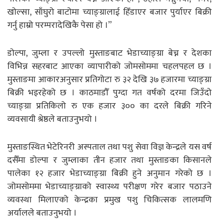
खोल्सा, साँघुरो बाटोमा च्याङ्ग्रालाई हिँडाएर बजार पुर्याएर बिक्री
गर्नु हाम्रो परम्परादेखिकै पेसा हो ।”
डोल्पा, जुम्ला र उपल्लो मुस्ताङबाट भेडाच्याङ्ग्रा बेच्न र देशका
विभिन्न सहरबाट आएका व्यापारीको जोमसोममा चहलपहल छ ।
मुस्ताङमा आकारअनुसार प्रतिगोटा रु ३२ देखि ३७ हजारमा च्याङ्ग्रा
बिक्री भइरहेको छ । काठमाडौँ पुग्दा गत वर्षको दरमा जिउँदो
च्याङ्ग्रा प्रतिकिलो रु एक हजार ३०० का दरले बिक्री गरिने
व्यवसायी श्रेष्ठले बताउनुभयो ।
मुस्ताङस्थित भेटेरिनरी अस्पताल तथा पशु सेवा विज्ञ केन्द्रले यस वर्ष
दसैँमा डोल्पा र जुम्लाका तीन हजार तथा मुस्ताङका किसानले
पालेका १२ हजार भेडाच्याङ्ग्रा बिक्री हुने अनुमान गरेको छ ।
जोमसोममा भेडाच्याङ्ग्राको स्वास्थ्य परीक्षण गरेर बजार पठाउने
व्यवस्था मिलाएको केन्द्रका प्रमुख पशु चिकित्सक लालमणि
अर्यालले बताउनुभयो ।