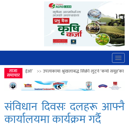
Togg
navig
>>
उपत्यकामा श्रृंखलाबद्ध सिक्री लुट्ने ‘कर्मा समूह’का नाइकेसहित पाँच पक्राउ
ताजा
समाचार
संविधान दिवसः दलहरू आफ्नै
कार्यालयमा कार्यक्रम गर्दै