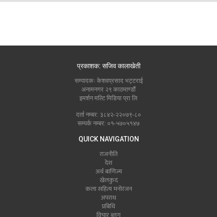
प्रकाशक: सजिव कालाखेती
सम्पादकः केशवप्रसाद भट्टराई
अनामनगर २९ काठमाण्डौं
इमर्शन मल्टि मिडिया प्रा लि
दर्ता नम्बर: ३८४२-२२०७९-८०
सम्पर्क नम्बर: ०१-५७०५१४७
QUICK NAVIGATION
राजनीति
देश
अर्थ बाणिज्य
खेलकुद
कला सहित्य मनोरंजन
अपराध
प्रबिधि
विचार ब्लग