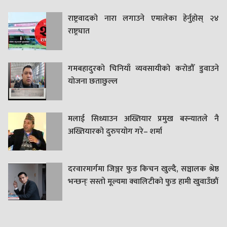
राष्ट्रवादको नारा लगाउने एमालेका हेर्नुहोस् २४
राष्ट्रघात
गमबहादुरकाे चिनियाँ व्यवसायीको करोडौँ डुवाउने
याेजना छताछुल्ल
मलाई सिध्याउन अख्तियार प्रमुख बस्न्यातले नै
अख्तियारको दुरुपयोग गरे– शर्मा
दरवारमार्गमा जिञ्जर फुड किचन खुल्दै, सञ्चालक श्रेष्ठ
भन्छन्ः सस्तो मूल्यमा क्वालिटीको फुड हामी खुवाउँछौं