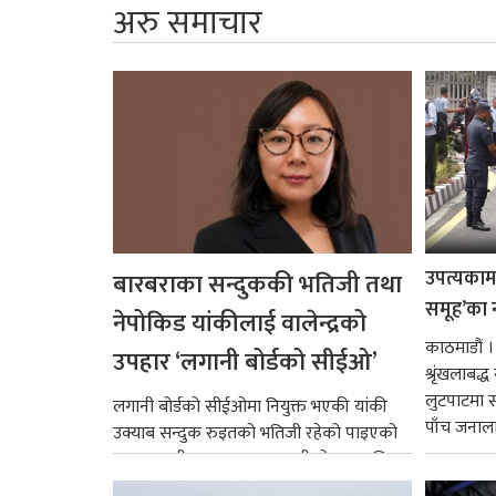
अरु समाचार
उपत्यकामा 
बारबराका सन्दुककी भतिजी तथा
समूह’का 
नेपोकिड यांकीलाई वालेन्द्रको
काठमाडौं ।
उपहार ‘लगानी बोर्डको सीईओ’
श्रृंखलाबद
लुटपाटमा स
लगानी बोर्डको सीईओमा नियुक्त भएकी यांकी
पाँच जनालाई
उक्याब सन्दुक रुइतको भतिजी रहेको पाइएको
छ। तत्कालीन समयमा महाकालीको अञ्चलाधिश
नै बनेका जोन...