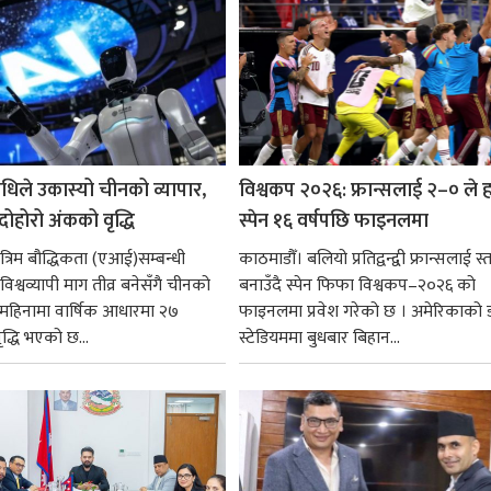
धिले उकास्यो चीनको व्यापार,
विश्वकप २०२६: फ्रान्सलाई २–० ले हर
 दोहोरो अंकको वृद्धि
स्पेन १६ वर्षपछि फाइनलमा
रिम बौद्धिकता (एआई)सम्बन्धी
काठमाडौँ। बलियो प्रतिद्वन्द्वी फ्रान्सलाई स्त
िश्वव्यापी माग तीव्र बनेसँगै चीनको
बनाउँदै स्पेन फिफा विश्वकप–२०२६ को
न महिनामा वार्षिक आधारमा २७
फाइनलमा प्रवेश गरेको छ । अमेरिकाको
ृद्धि भएको छ...
स्टेडियममा बुधबार बिहान...