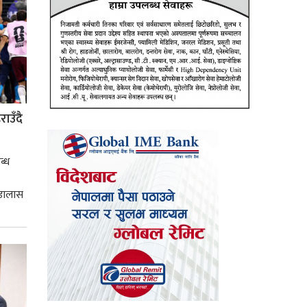
ाउँदै
ब्ध
 डालास