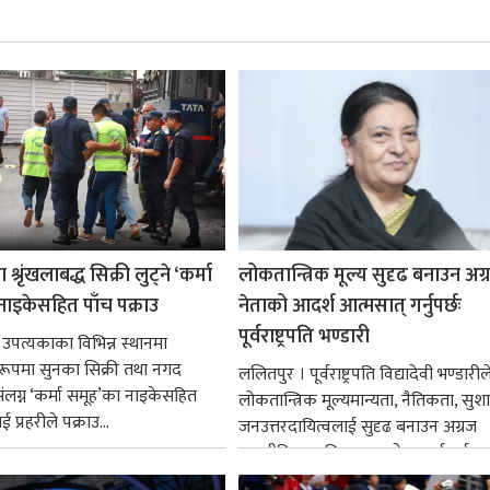
श्रृंखलाबद्ध सिक्री लुट्ने ‘कर्मा
लोकतान्त्रिक मूल्य सुदृढ बनाउन अग
नाइकेसहित पाँच पक्राउ
नेताको आदर्श आत्मसात् गर्नुपर्छः
पूर्वराष्ट्रपति भण्डारी
 उपत्यकाका विभिन्न स्थानमा
्ध रूपमा सुनका सिक्री तथा नगद
ललितपुर । पूर्वराष्ट्रपति विद्यादेवी भण्डारील
ंलग्न ‘कर्मा समूह’का नाइकेसहित
लोकतान्त्रिक मूल्यमान्यता, नैतिकता, सु
 प्रहरीले पक्राउ...
जनउत्तरदायित्वलाई सुदृढ बनाउन अग्रज
राजनीतिक व्यक्तित्वहरूको आदर्शलाई आत
गर्न आवश्यक...