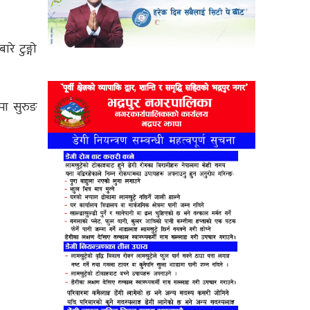
े टुङ्गो
मा सुरुङ