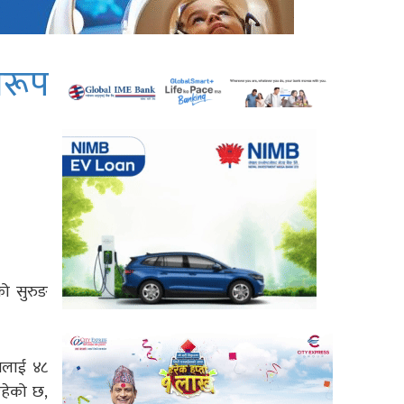
वरूप
को सुरुङ
सलाई ४८
रहेको छ,