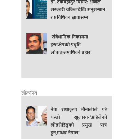
डा. टेकबहादुर घिमिरे: अब्बल
सरकारी वकिलदेखि अनुसन्धान
र प्रविधिका ज्ञातासम्म
‘संवैधानिक निकायमा
हस्तक्षेपको प्रवृति
लोकतन्त्रमाथिको प्रहार’
लोक्रप्रिय
नेता राधाकृण मौनालीले गरे
यस्तो खुलासा-‘अहिलेको
लोडसेडिङ्गको प्रमुख पात्र
हुन्,माधव नेपाल’