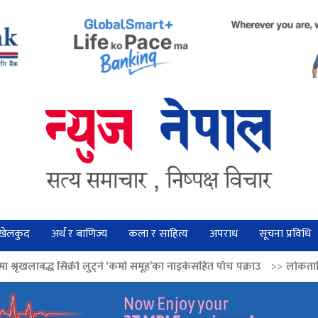
खेलकुद
अर्थ र बाणिज्य
कला र साहित्य
अपराध
सूचना प्रविधि
 लुट्ने ‘कर्मा समूह’का नाइकेसहित पाँच पक्राउ
>>
लोकतान्त्रिक मूल्य सुदृढ बनाउ