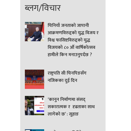
ब्लग/विचार
चिनियाँ जनताको जापानी
आक्रमणविरुद्दको युद्ध विजय र
विश्व फासिष्टविरुद्दको युद्ध
विजयको ८० औं वार्षिकोत्सव
हामीले किन मनाउनुपर्दछ ?
राष्ट्रपति सी चिनपिङसँग
नजिकका दुई दिन
‘कानुन निर्माणमा संसद्
सकारात्मक र दृढताका साथ
लागेको छ’ : सुहाङ