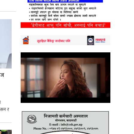
्रज
े
शासन र
्मसात्