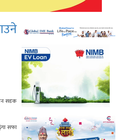
ाउने
भिजन सडक
ुंगा सफा