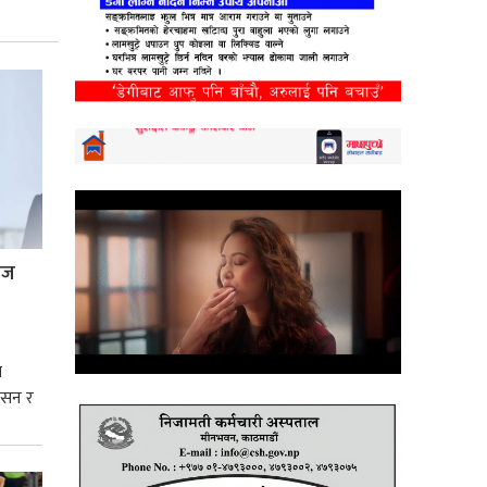
्रज
े
शासन र
्मसात्