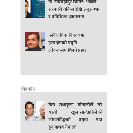
डा. टेकबहादुर घिमिरे: अब्बल
सरकारी वकिलदेखि अनुसन्धान
र प्रविधिका ज्ञातासम्म
‘संवैधानिक निकायमा
हस्तक्षेपको प्रवृति
लोकतन्त्रमाथिको प्रहार’
लोक्रप्रिय
नेता राधाकृण मौनालीले गरे
यस्तो खुलासा-‘अहिलेको
लोडसेडिङ्गको प्रमुख पात्र
हुन्,माधव नेपाल’