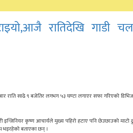
ाइयो,आजै रातिदेखि गाडी चल
हीबार राति साढे ९ बजेतिर लगभग ५३ घण्टा लगाएर सफा गरिएको डि
न्जिनियर कृष्ण आचार्यले मुख्य पहिरो हटाए पनि छेउछाउको माटो ढ
म भइरहेकाे बताएका छन् ।