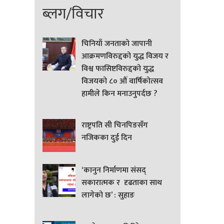
ब्लग/विचार
चिनियाँ जनताको जापानी
आक्रमणविरुद्दको युद्ध विजय र
विश्व फासिष्टविरुद्दको युद्ध
विजयको ८० औं वार्षिकोत्सव
हामीले किन मनाउनुपर्दछ ?
राष्ट्रपति सी चिनपिङसँग
नजिकका दुई दिन
‘कानुन निर्माणमा संसद्
सकारात्मक र दृढताका साथ
लागेको छ’ : सुहाङ