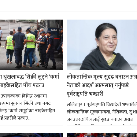
श्रृंखलाबद्ध सिक्री लुट्ने ‘कर्मा
लोकतान्त्रिक मूल्य सुदृढ बनाउन अग
नाइकेसहित पाँच पक्राउ
नेताको आदर्श आत्मसात् गर्नुपर्छः
पूर्वराष्ट्रपति भण्डारी
 उपत्यकाका विभिन्न स्थानमा
्ध रूपमा सुनका सिक्री तथा नगद
ललितपुर । पूर्वराष्ट्रपति विद्यादेवी भण्डारील
ंलग्न ‘कर्मा समूह’का नाइकेसहित
लोकतान्त्रिक मूल्यमान्यता, नैतिकता, सु
 प्रहरीले पक्राउ...
जनउत्तरदायित्वलाई सुदृढ बनाउन अग्रज
राजनीतिक व्यक्तित्वहरूको आदर्शलाई आत
गर्न आवश्यक...