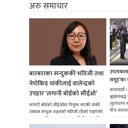
अरु समाचार
उपत्यकामा 
बारबराका सन्दुककी भतिजी तथा
समूह’का 
नेपोकिड यांकीलाई वालेन्द्रको
काठमाडौं ।
उपहार ‘लगानी बोर्डको सीईओ’
श्रृंखलाबद
लुटपाटमा स
लगानी बोर्डको सीईओमा नियुक्त भएकी यांकी
पाँच जनालाई
उक्याब सन्दुक रुइतको भतिजी रहेको पाइएको
छ। तत्कालीन समयमा महाकालीको अञ्चलाधिश
नै बनेका जोन...