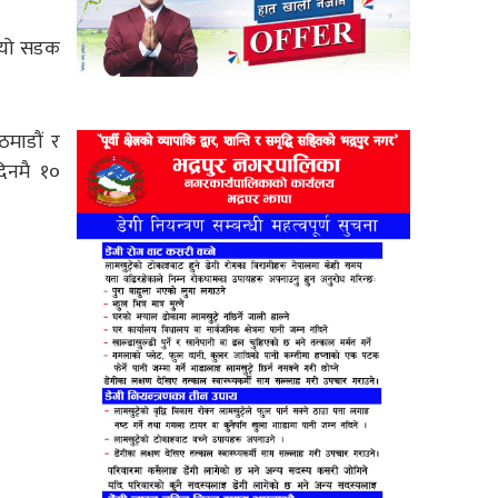
ि यो सडक
ठमाडौं र
दिनमै १०