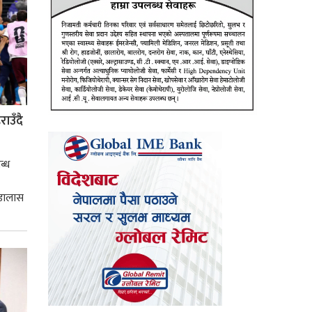
ाउँदै
ब्ध
 डालास