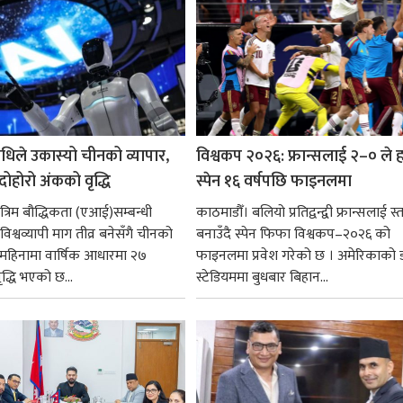
धिले उकास्यो चीनको व्यापार,
विश्वकप २०२६: फ्रान्सलाई २–० ले हर
 दोहोरो अंकको वृद्धि
स्पेन १६ वर्षपछि फाइनलमा
रिम बौद्धिकता (एआई)सम्बन्धी
काठमाडौँ। बलियो प्रतिद्वन्द्वी फ्रान्सलाई स्त
िश्वव्यापी माग तीव्र बनेसँगै चीनको
बनाउँदै स्पेन फिफा विश्वकप–२०२६ को
न महिनामा वार्षिक आधारमा २७
फाइनलमा प्रवेश गरेको छ । अमेरिकाको
ृद्धि भएको छ...
स्टेडियममा बुधबार बिहान...