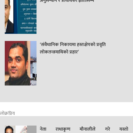
अनुसन्धान र प्रविधिका ज्ञातासम्म
‘संवैधानिक निकायमा हस्तक्षेपको प्रवृति
लोकतन्त्रमाथिको प्रहार’
लोक्रप्रिय
नेता राधाकृण मौनालीले गरे यस्तो