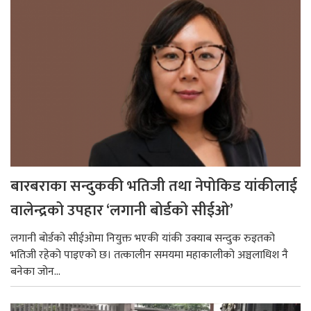
बारबराका सन्दुककी भतिजी तथा नेपोकिड यांकीलाई
वालेन्द्रको उपहार ‘लगानी बोर्डको सीईओ’
लगानी बोर्डको सीईओमा नियुक्त भएकी यांकी उक्याब सन्दुक रुइतको
भतिजी रहेको पाइएको छ। तत्कालीन समयमा महाकालीको अञ्चलाधिश नै
बनेका जोन...