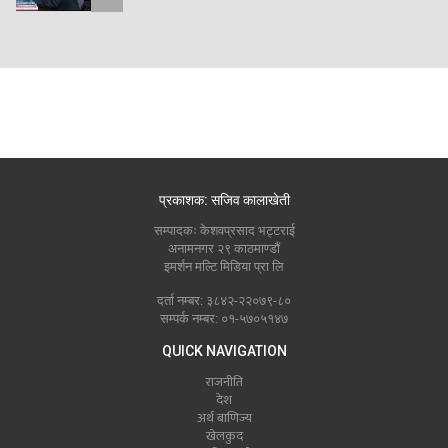
प्रकाशक: सजिव कालाखेती
सम्पादकः केशवप्रसाद भट्टराई
अनामनगर २९ काठमाण्डौं
इमर्शन मल्टि मिडिया प्रा लि
दर्ता नम्बर: ३८४२-२२०७९-८०
सम्पर्क नम्बर: ०१-५७०५१४७
QUICK NAVIGATION
राजनीति
देश
अर्थ बाणिज्य
खेलकुद