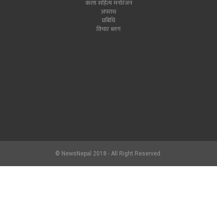
कला सहित्य मनोरंजन
अपराध
प्रबिधि
विचार ब्लग
© NewsNepal 2018 - All Right Reserved.
newsnepal.com
2017.hlon.org