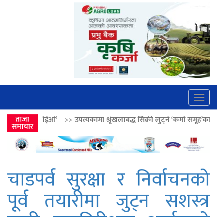
Togg
navig
>>
उपत्यकामा श्रृंखलाबद्ध सिक्री लुट्ने ‘कर्मा समूह’का नाइकेसहित पाँच पक्राउ
ताजा
समाचार
चाडपर्व सुरक्षा र निर्वाचनको
पूर्व तयारीमा जुट्न सशस्त्र