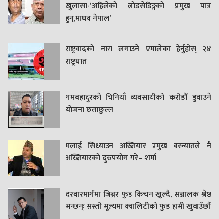
खुलासा-‘अहिलेको लोडसेडिङ्गको प्रमुख पात्र
हुन्,माधव नेपाल’
राष्ट्रवादको नारा लगाउने एमालेका हेर्नुहोस् २४
राष्ट्रघात
गमबहादुरकाे चिनियाँ व्यवसायीको करोडौँ डुवाउने
याेजना छताछुल्ल
मलाई सिध्याउन अख्तियार प्रमुख बस्न्यातले नै
अख्तियारको दुरुपयोग गरे– शर्मा
दरवारमार्गमा जिञ्जर फुड किचन खुल्दै, सञ्चालक श्रेष्ठ
भन्छन्ः सस्तो मूल्यमा क्वालिटीको फुड हामी खुवाउँछौं