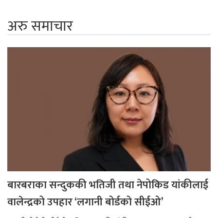
अरु समाचार
बारबराका सन्दुककी भतिजी तथा नेपोकिड यांकीलाई
वालेन्द्रको उपहार ‘लगानी बोर्डको सीईओ’