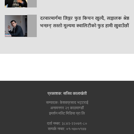
दरवारमार्गमा जिञ्जर फुड किचन खुल्दै, सञ्चालक श्रेष्ठ
भन्छन्ः सस्तो मूल्यमा क्वालिटीको फुड हामी खुवाउँछौं
प्रकाशक: सजिव कालाखेती
सम्पादकः केशवप्रसाद भट्टराई
अनामनगर २९ काठमाण्डौं
इमर्शन मल्टि मिडिया प्रा लि
दर्ता नम्बर: ३८४२-२२०७९-८०
सम्पर्क नम्बर: ०१-५७०५१४७