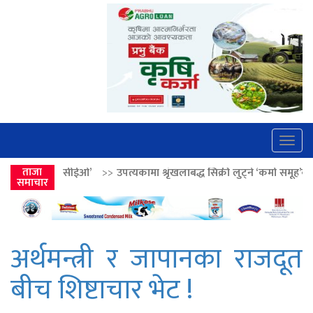
Togg
navig
>>
उपत्यकामा श्रृंखलाबद्ध सिक्री लुट्ने ‘कर्मा समूह’का नाइकेसहित पाँच पक्राउ
ताजा
समाचार
अर्थमन्त्री र जापानका राजदूत
बीच शिष्टाचार भेट !