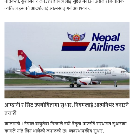
नैतिकता, सुशासन र जनउत्तरदायित्वलाई सुदृढ बनाउन अग्रज राजनीतिक
व्यक्तित्वहरूको आदर्शलाई आत्मसात् गर्न आवश्यक...
आम्दानी र सिट उपयोगितामा सुधार, निगमलाई आत्मनिर्भर बनाउने
तयारी
काठमाडाैं । नेपाल वायुसेवा निगमले नयाँ नेतृत्व पाएसँगै संस्थागत सुधारका
कामले गति लिन थालेको जनाएको छ। व्यवस्थापकीय सुधार,