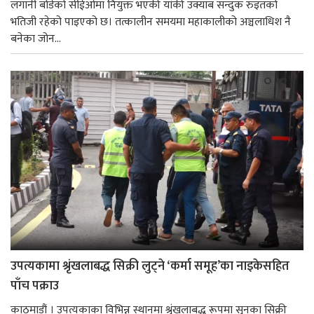
लगानी बोर्डको सीईओमा नियुक्त भएकी यांकी उक्याब सन्दुक रुइतको
भतिजी रहेको पाइएको छ। तत्कालीन समयमा महाकालीको अञ्चलाधिश नै
बनेका जोन...
उपत्यकामा श्रृंखलाबद्ध सिक्री लुट्ने ‘कर्मा समूह’का नाइकेसहित
पाँच पक्राउ
काठमाडौं । उपत्यकाका विभिन्न स्थानमा श्रृंखलाबद्ध रूपमा सुनका सिक्री