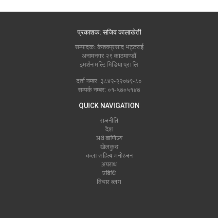
प्रकाशक: सजिव कालाखेती
सम्पादकः केशवप्रसाद भट्टराई
अनामनगर २९ काठमाण्डौं
इमर्शन मल्टि मिडिया प्रा लि
दर्ता नम्बर: ३८४२-२२०७९-८०
सम्पर्क नम्बर: ०१-५७०५१४७
QUICK NAVIGATION
राजनीति
देश
अर्थ बाणिज्य
खेलकुद
कला सहित्य मनोरंजन
अपराध
प्रबिधि
विचार ब्लग