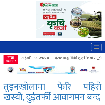
Togg
navig
ओ’
>>
ताजा
उपत्यकामा श्रृंखलाबद्ध सिक्री लुट्ने ‘कर्मा समूह’का नाइकेसहित पाँच पक्र
समाचार
तुइनखोलामा फेरि पहिरो
खस्याे, दुईतर्फी आवागमन बन्द