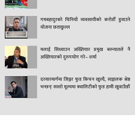
गमबहादुरकाे चिनियाँ व्यवसायीको करोडौँ डुवाउने
याेजना छताछुल्ल
मलाई सिध्याउन अख्तियार प्रमुख बस्न्यातले नै
अख्तियारको दुरुपयोग गरे– शर्मा
दरवारमार्गमा जिञ्जर फुड किचन खुल्दै, सञ्चालक श्रेष्ठ
भन्छन्ः सस्तो मूल्यमा क्वालिटीको फुड हामी खुवाउँछौं