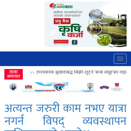
Togg
navig
पत्यकामा श्रृंखलाबद्ध सिक्री लुट्ने ‘कर्मा समूह’का नाइकेसहित पाँच पक्राउ
ताजा
>>
समाचार
अत्यन्त जरुरी काम नभए यात्रा
नगर्न विपद् व्यवस्थापन