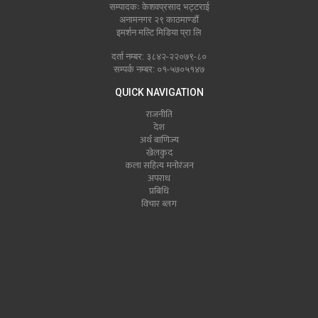
सम्पादकः केशवप्रसाद भट्टराई
अनामनगर २९ काठमाण्डौं
इमर्शन मल्टि मिडिया प्रा लि
दर्ता नम्बर: ३८४२-२२०७९-८०
सम्पर्क नम्बर: ०१-५७०५१४७
QUICK NAVIGATION
राजनीति
देश
अर्थ बाणिज्य
खेलकुद
कला सहित्य मनोरंजन
अपराध
प्रबिधि
विचार ब्लग