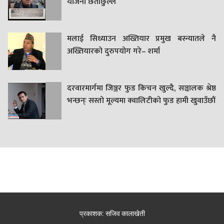
याेजना छताछुल्ल
मलाई सिध्याउन अख्तियार प्रमुख बस्न्यातले नै
अख्तियारको दुरुपयोग गरे– शर्मा
दरवारमार्गमा जिञ्जर फुड किचन खुल्दै, सञ्चालक श्रेष्ठ
भन्छन्ः सस्तो मूल्यमा क्वालिटीको फुड हामी खुवाउँछौं
प्रकाशक: सजिव कालाखेती