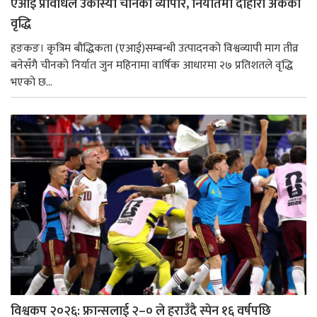
एआई प्रविधिले उकास्यो चीनको व्यापार, निर्यातमा दोहोरो अंकको
वृद्धि
हङकङ। कृत्रिम बौद्धिकता (एआई)सम्बन्धी उत्पादनको विश्वव्यापी माग तीव्र
बनेसँगै चीनको निर्यात जुन महिनामा वार्षिक आधारमा २७ प्रतिशतले वृद्धि
भएको छ...
विश्वकप २०२६: फ्रान्सलाई २–० ले हराउँदै स्पेन १६ वर्षपछि