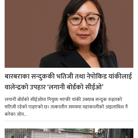
बारबराका सन्दुककी भतिजी तथा नेपोकिड यांकीलाई
वालेन्द्रको उपहार ‘लगानी बोर्डको सीईओ’
लगानी बोर्डको सीईओमा नियुक्त भएकी यांकी उक्याब सन्दुक रुइतको
भतिजी रहेको पाइएको छ। तत्कालीन समयमा महाकालीको अञ्चलाधिश नै
बनेका जोन...