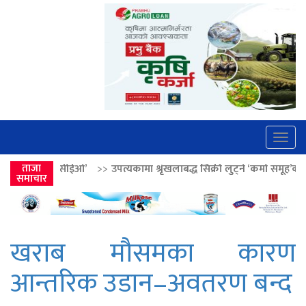
Togg
navig
>>
ताजा
उपत्यकामा श्रृंखलाबद्ध सिक्री लुट्ने ‘कर्मा समूह’का नाइकेसहित पाँच पक्रा
समाचार
खराब मौसमका कारण
आन्तरिक उडान–अवतरण बन्द