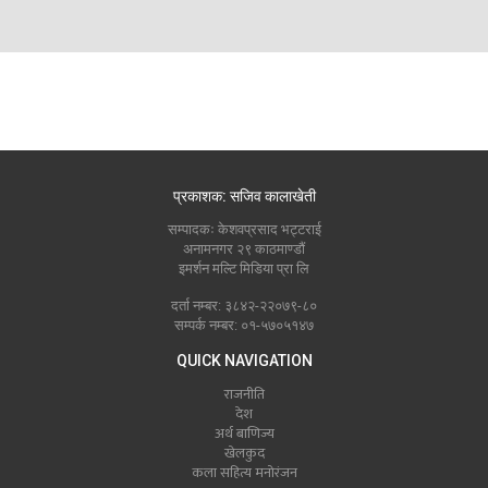
प्रकाशक: सजिव कालाखेती
सम्पादकः केशवप्रसाद भट्टराई
अनामनगर २९ काठमाण्डौं
इमर्शन मल्टि मिडिया प्रा लि
दर्ता नम्बर: ३८४२-२२०७९-८०
सम्पर्क नम्बर: ०१-५७०५१४७
QUICK NAVIGATION
राजनीति
देश
अर्थ बाणिज्य
खेलकुद
कला सहित्य मनोरंजन