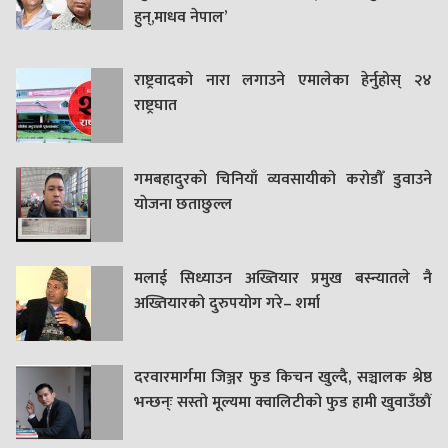
हुन्,माधव नेपाल’
राष्ट्रवादको नारा लगाउने एमालेका हेर्नुहोस् २४
राष्ट्रघात
गमबहादुरकाे चिनियाँ व्यवसायीको करोडौँ डुवाउने
याेजना छताछुल्ल
मलाई सिध्याउन अख्तियार प्रमुख बस्न्यातले नै
अख्तियारको दुरुपयोग गरे– शर्मा
दरवारमार्गमा जिञ्जर फुड किचन खुल्दै, सञ्चालक श्रेष्ठ
भन्छन्ः सस्तो मूल्यमा क्वालिटीको फुड हामी खुवाउँछौं