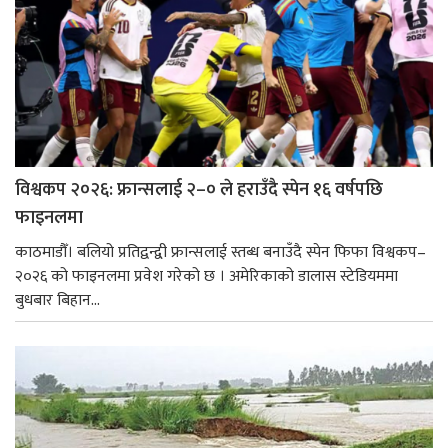
विश्वकप २०२६: फ्रान्सलाई २–० ले हराउँदै स्पेन १६ वर्षपछि
फाइनलमा
काठमाडौँ। बलियो प्रतिद्वन्द्वी फ्रान्सलाई स्तब्ध बनाउँदै स्पेन फिफा विश्वकप–
२०२६ को फाइनलमा प्रवेश गरेको छ । अमेरिकाको डालास स्टेडियममा
बुधबार बिहान...