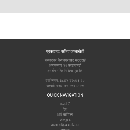
प्रकाशक: सजिव कालाखेती
सम्पादकः केशवप्रसाद भट्टराई
अनामनगर २९ काठमाण्डौं
इमर्शन मल्टि मिडिया प्रा लि
दर्ता नम्बर: ३८४२-२२०७९-८०
सम्पर्क नम्बर: ०१-५७०५१४७
QUICK NAVIGATION
राजनीति
देश
अर्थ बाणिज्य
खेलकुद
कला सहित्य मनोरंजन