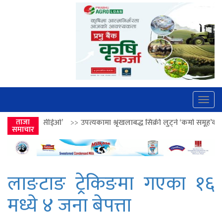
Togg
navig
>>
ताजा
उपत्यकामा श्रृंखलाबद्ध सिक्री लुट्ने ‘कर्मा समूह’का नाइकेसहित पाँच पक्रा
समाचार
लाङटाङ ट्रेकिङमा गएका १६
मध्ये ४ जना बेपत्ता