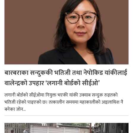
बारबराका सन्दुककी भतिजी तथा नेपोकिड यांकीलाई
वालेन्द्रको उपहार ‘लगानी बोर्डको सीईओ’
लगानी बोर्डको सीईओमा नियुक्त भएकी यांकी उक्याब सन्दुक रुइतको
भतिजी रहेको पाइएको छ। तत्कालीन समयमा महाकालीको अञ्चलाधिश नै
बनेका जोन...