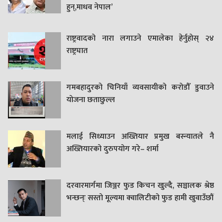
हुन्,माधव नेपाल’
राष्ट्रवादको नारा लगाउने एमालेका हेर्नुहोस् २४
राष्ट्रघात
गमबहादुरकाे चिनियाँ व्यवसायीको करोडौँ डुवाउने
याेजना छताछुल्ल
मलाई सिध्याउन अख्तियार प्रमुख बस्न्यातले नै
अख्तियारको दुरुपयोग गरे– शर्मा
दरवारमार्गमा जिञ्जर फुड किचन खुल्दै, सञ्चालक श्रेष्ठ
भन्छन्ः सस्तो मूल्यमा क्वालिटीको फुड हामी खुवाउँछौं