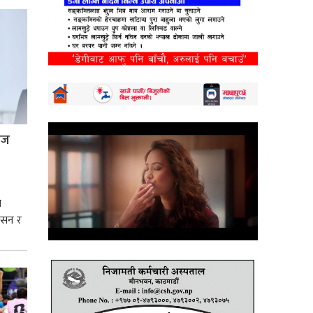
्रज
े
शासन र
्मसात्