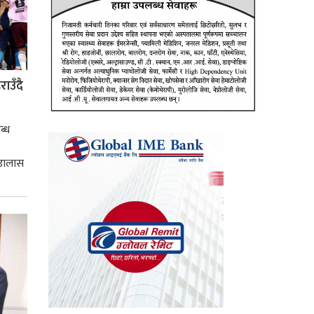
ाउँदै
ब्ध
 डालास