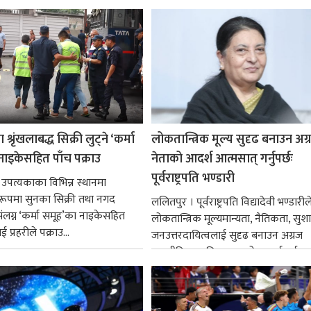
श्रृंखलाबद्ध सिक्री लुट्ने ‘कर्मा
लोकतान्त्रिक मूल्य सुदृढ बनाउन अग
नाइकेसहित पाँच पक्राउ
नेताको आदर्श आत्मसात् गर्नुपर्छः
पूर्वराष्ट्रपति भण्डारी
 उपत्यकाका विभिन्न स्थानमा
्ध रूपमा सुनका सिक्री तथा नगद
ललितपुर । पूर्वराष्ट्रपति विद्यादेवी भण्डारील
ंलग्न ‘कर्मा समूह’का नाइकेसहित
लोकतान्त्रिक मूल्यमान्यता, नैतिकता, सु
 प्रहरीले पक्राउ...
जनउत्तरदायित्वलाई सुदृढ बनाउन अग्रज
राजनीतिक व्यक्तित्वहरूको आदर्शलाई आत
गर्न आवश्यक...