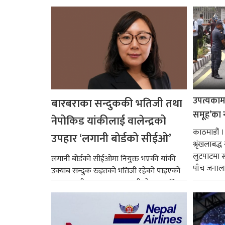
उपत्यकामा 
बारबराका सन्दुककी भतिजी तथा
समूह’का 
नेपोकिड यांकीलाई वालेन्द्रको
काठमाडौं ।
उपहार ‘लगानी बोर्डको सीईओ’
श्रृंखलाबद
लुटपाटमा स
लगानी बोर्डको सीईओमा नियुक्त भएकी यांकी
पाँच जनालाई
उक्याब सन्दुक रुइतको भतिजी रहेको पाइएको
छ। तत्कालीन समयमा महाकालीको अञ्चलाधिश
नै बनेका जोन...