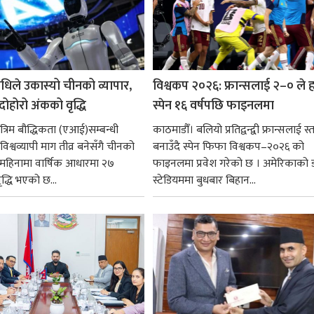
धिले उकास्यो चीनको व्यापार,
विश्वकप २०२६: फ्रान्सलाई २–० ले हर
 दोहोरो अंकको वृद्धि
स्पेन १६ वर्षपछि फाइनलमा
रिम बौद्धिकता (एआई)सम्बन्धी
काठमाडौँ। बलियो प्रतिद्वन्द्वी फ्रान्सलाई स्त
िश्वव्यापी माग तीव्र बनेसँगै चीनको
बनाउँदै स्पेन फिफा विश्वकप–२०२६ को
न महिनामा वार्षिक आधारमा २७
फाइनलमा प्रवेश गरेको छ । अमेरिकाको
ृद्धि भएको छ...
स्टेडियममा बुधबार बिहान...