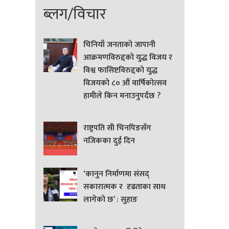
ब्लग/विचार
चिनियाँ जनताको जापानी
आक्रमणविरुद्दको युद्ध विजय र
विश्व फासिष्टविरुद्दको युद्ध
विजयको ८० औं वार्षिकोत्सव
हामीले किन मनाउनुपर्दछ ?
राष्ट्रपति सी चिनपिङसँग
नजिकका दुई दिन
‘कानुन निर्माणमा संसद्
सकारात्मक र दृढताका साथ
लागेको छ’ : सुहाङ