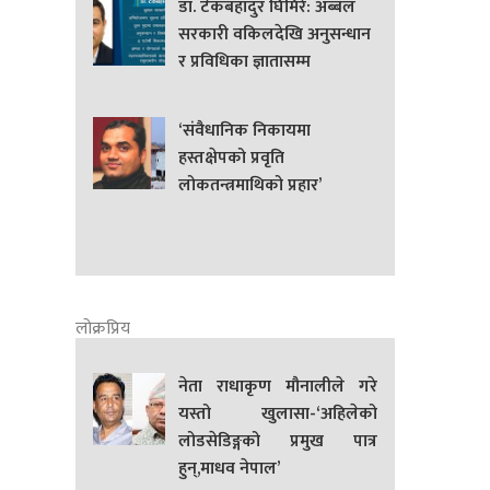
डा. टेकबहादुर घिमिरे: अब्बल
सरकारी वकिलदेखि अनुसन्धान
र प्रविधिका ज्ञातासम्म
‘संवैधानिक निकायमा
हस्तक्षेपको प्रवृति
लोकतन्त्रमाथिको प्रहार’
लोक्रप्रिय
नेता राधाकृण मौनालीले गरे
यस्तो खुलासा-‘अहिलेको
लोडसेडिङ्गको प्रमुख पात्र
हुन्,माधव नेपाल’