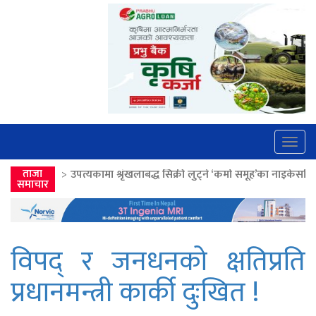
Togg
navig
कामा श्रृंखलाबद्ध सिक्री लुट्ने ‘कर्मा समूह’का नाइकेसहित पाँच पक्राउ
ताजा
>>
लोकता
समाचार
विपद् र जनधनको क्षतिप्रति
प्रधानमन्त्री कार्की दुःखित !