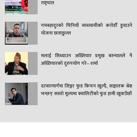
राष्ट्रघात
गमबहादुरकाे चिनियाँ व्यवसायीको करोडौँ डुवाउने
याेजना छताछुल्ल
मलाई सिध्याउन अख्तियार प्रमुख बस्न्यातले नै
अख्तियारको दुरुपयोग गरे– शर्मा
दरवारमार्गमा जिञ्जर फुड किचन खुल्दै, सञ्चालक श्रेष्ठ
भन्छन्ः सस्तो मूल्यमा क्वालिटीको फुड हामी खुवाउँछौं