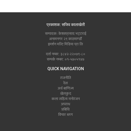
प्रकाशक: सजिव कालाखेती
सम्पादकः केशवप्रसाद भट्टराई
अनामनगर २९ काठमाण्डौं
इमर्शन मल्टि मिडिया प्रा लि
दर्ता नम्बर: ३८४२-२२०७९-८०
सम्पर्क नम्बर: ०१-५७०५१४७
QUICK NAVIGATION
राजनीति
देश
अर्थ बाणिज्य
खेलकुद
कला सहित्य मनोरंजन
अपराध
प्रबिधि
विचार ब्लग