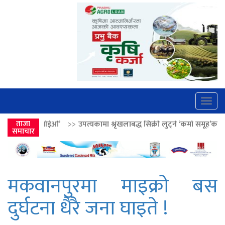
Togg
navig
>>
उपत्यकामा श्रृंखलाबद्ध सिक्री लुट्ने ‘कर्मा समूह’का नाइकेसहित पाँच पक्रा
ताजा
समाचार
मकवानपुरमा माइक्रो बस
दुर्घटना धैरै जना घाइते !