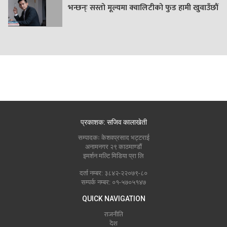
भन्छन्ः सस्तो मूल्यमा क्वालिटीको फुड हामी खुवाउँछौं
प्रकाशक: सजिव कालाखेती
सम्पादकः केशवप्रसाद भट्टराई
अनामनगर २९ काठमाण्डौं
इमर्शन मल्टि मिडिया प्रा लि
दर्ता नम्बर: ३८४२-२२०७९-८०
सम्पर्क नम्बर: ०१-५७०५१४७
QUICK NAVIGATION
राजनीति
देश