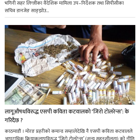
भगिनी सहर लिन्जीका वैदेशिक मामिला उप–निर्देशक तथा सिपीसीका
सचिव डानजेङ साङ्झोउ...
लागूऔषधविरुद्ध एसपी कविता कटवालको ‘जिरो टोलरेन्स’: के
गरिदैछ ?
काठमाडाैं । मोरङ प्रहरीको कमान्ड सम्हालेदेखि नै एसपी कविता कटवालले
आपराधिक क्रियाकलापविरुद्ध ‘जिरो टोलरेन्स’ (शून्य सहनशीलता) को नीति