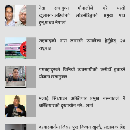
नेता राधाकृण मौनालीले गरे यस्तो
खुलासा-‘अहिलेको लोडसेडिङ्गको प्रमुख पात्र
हुन्,माधव नेपाल’
राष्ट्रवादको नारा लगाउने एमालेका हेर्नुहोस् २४
राष्ट्रघात
गमबहादुरकाे चिनियाँ व्यवसायीको करोडौँ डुवाउने
याेजना छताछुल्ल
मलाई सिध्याउन अख्तियार प्रमुख बस्न्यातले नै
अख्तियारको दुरुपयोग गरे– शर्मा
दरवारमार्गमा जिञ्जर फुड किचन खुल्दै, सञ्चालक श्रेष्ठ