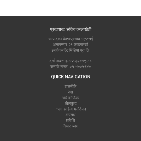
प्रकाशक: सजिव कालाखेती
सम्पादकः केशवप्रसाद भट्टराई
अनामनगर २९ काठमाण्डौं
इमर्शन मल्टि मिडिया प्रा लि
दर्ता नम्बर: ३८४२-२२०७९-८०
सम्पर्क नम्बर: ०१-५७०५१४७
QUICK NAVIGATION
राजनीति
देश
अर्थ बाणिज्य
खेलकुद
कला सहित्य मनोरंजन
अपराध
प्रबिधि
विचार ब्लग