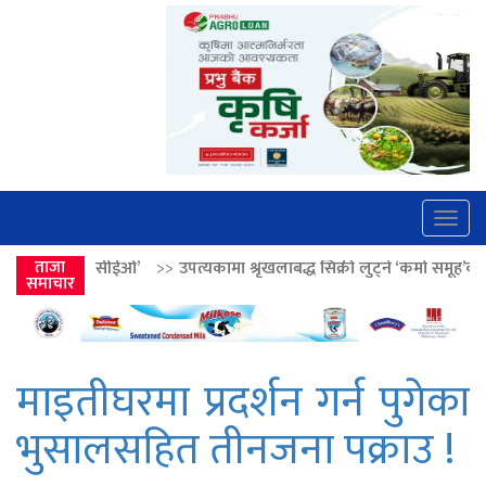
Togg
navig
>>
उपत्यकामा श्रृंखलाबद्ध सिक्री लुट्ने ‘कर्मा समूह’का नाइकेसहित पाँच पक्राउ
ताजा
समाचार
माइतीघरमा प्रदर्शन गर्न पुगेका
भुसालसहित तीनजना पक्राउ !