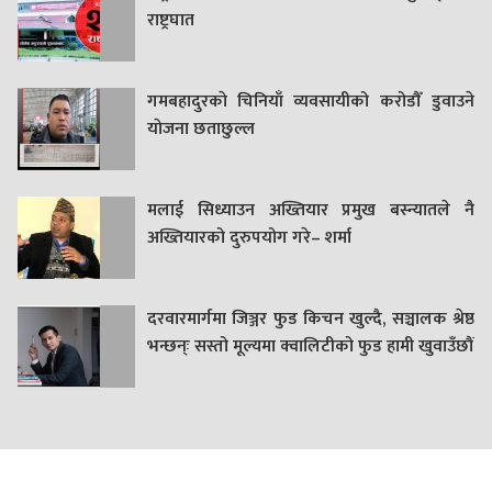
राष्ट्रघात
गमबहादुरकाे चिनियाँ व्यवसायीको करोडौँ डुवाउने
याेजना छताछुल्ल
मलाई सिध्याउन अख्तियार प्रमुख बस्न्यातले नै
अख्तियारको दुरुपयोग गरे– शर्मा
दरवारमार्गमा जिञ्जर फुड किचन खुल्दै, सञ्चालक श्रेष्ठ
भन्छन्ः सस्तो मूल्यमा क्वालिटीको फुड हामी खुवाउँछौं