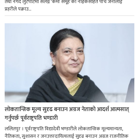
तथा नगद लुटपाटमा संलग्न ‘कर्मा समूह’का नाइकेसहित पाँच जनालाई
प्रहरीले पक्राउ...
लोकतान्त्रिक मूल्य सुदृढ बनाउन अग्रज नेताको आदर्श आत्मसात्
गर्नुपर्छः पूर्वराष्ट्रपति भण्डारी
ललितपुर । पूर्वराष्ट्रपति विद्यादेवी भण्डारीले लोकतान्त्रिक मूल्यमान्यता,
नैतिकता, सुशासन र जनउत्तरदायित्वलाई सुदृढ बनाउन अग्रज राजनीतिक