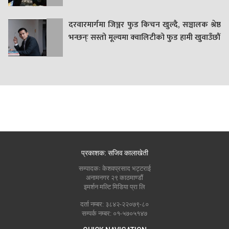
दरवारमार्गमा जिञ्जर फुड किचन खुल्दै, सञ्चालक श्रेष्ठ
भन्छन्ः सस्तो मूल्यमा क्वालिटीको फुड हामी खुवाउँछौं
प्रकाशक: सजिव कालाखेती
सम्पादकः केशवप्रसाद भट्टराई
अनामनगर २९ काठमाण्डौं
इमर्शन मल्टि मिडिया प्रा लि
दर्ता नम्बर: ३८४२-२२०७९-८०
सम्पर्क नम्बर: ०१-५७०५१४७