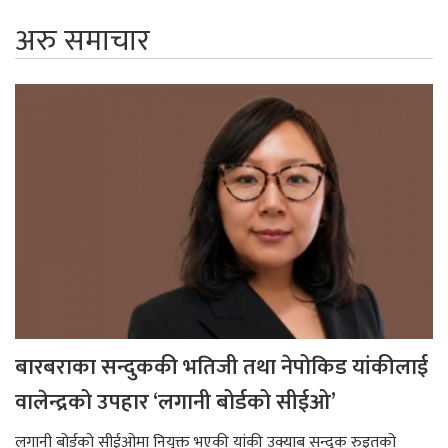
अरु समाचार
बारबराका सन्दुककी भतिजी तथा नेपोकिड यांकीलाई
वालेन्द्रको उपहार ‘लगानी बोर्डको सीईओ’
लगानी बोर्डको सीईओमा नियुक्त भएकी यांकी उक्याब सन्दुक रुइतको