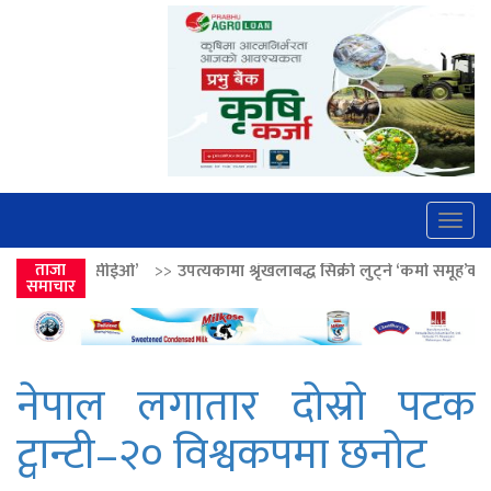
Togg
navig
>>
उपत्यकामा श्रृंखलाबद्ध सिक्री लुट्ने ‘कर्मा समूह’का नाइकेसहित पाँच पक्राउ
ताजा
समाचार
नेपाल लगातार दोस्रो पटक
ट्वान्टी–२० विश्वकपमा छनोट