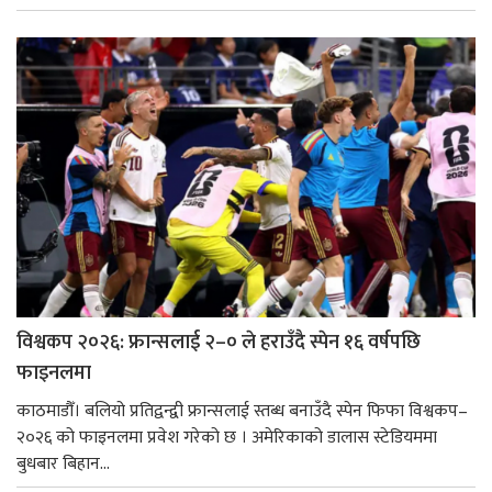
विश्वकप २०२६: फ्रान्सलाई २–० ले हराउँदै स्पेन १६ वर्षपछि
फाइनलमा
काठमाडौँ। बलियो प्रतिद्वन्द्वी फ्रान्सलाई स्तब्ध बनाउँदै स्पेन फिफा विश्वकप–
२०२६ को फाइनलमा प्रवेश गरेको छ । अमेरिकाको डालास स्टेडियममा
बुधबार बिहान...