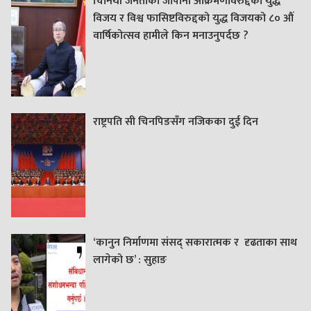
चिनियाँ जनताको जापानी आक्रमणविरुद्दको युद्ध
विजय र विश्व फासिष्टविरुद्दको युद्ध विजयको ८० औं
वार्षिकोत्सव हामीले किन मनाउनुपर्दछ ?
राष्ट्रपति सी चिनपिङसँग नजिकका दुई दिन
‘कानुन निर्माणमा संसद् सकारात्मक र दृढताका साथ
लागेको छ’ : सुहाङ