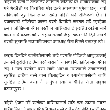
पहिरोले बस्ती नै तलतलिर तानेपछि कतिपय घर भत्किसकेका छन्
भने धेरजैजो घर चिराचिरा परेर ढल्ने अवस्थामा पुगेका छन् । वर्षा
रोकिएको दुई बित्न लाग्दा समेत पहिरो भने रोकिएको छैन ।
चक्लाबन्दी पहिरोका कारण बस्ती दिनदिनै तलतल सर्दै गइरहेका
छन् । जोखिममा परेका बस्तीका बासिन्दालाई सुरक्षित ठाउँमा सार्ने
काम अघि बढाइएको र राहतबापतको केही रकम पनि दिने तयारी
भएको सुनापति गाउँपालिकाका उपाध्यक्ष गीता विष्टले बताउनुभयो ।
घरहरु दिनदिनै खानीखोलातर्फ बग्दै गएपछि पीडितले आफूहरुलाई
तत्कालै सुरक्षित ठाउँमा बस्ने बासको व्यवस्था मिलाइदिन माग गरेका
छन् । उक्त बस्तीमा बस्न सक्ने अवस्था नभएकाले तत्काललाई
सुरक्षित ठाउँमा बस्ने वास मिलाइदिन र स्थानीयवासीको लागि
सुरक्षित ठाउँमा बस्ती नै सार्नुपर्ने स्थानीय पीडित सीता खड्का
बताउनुहुन्छ ।
पहिरो क्षेत्रमा पर्ने बस्तीका बासिन्दालाई राति त्यस ठाउँमा नबस्न
गाउँपालिकाले आग्रह गरे पनि अन्त बस्ने ठाउँ नहुँदा पीडित त्यहीँ बस्न