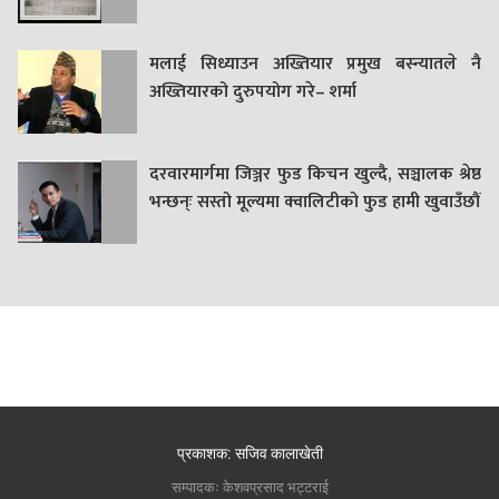
मलाई सिध्याउन अख्तियार प्रमुख बस्न्यातले नै
अख्तियारको दुरुपयोग गरे– शर्मा
दरवारमार्गमा जिञ्जर फुड किचन खुल्दै, सञ्चालक श्रेष्ठ
भन्छन्ः सस्तो मूल्यमा क्वालिटीको फुड हामी खुवाउँछौं
प्रकाशक: सजिव कालाखेती
सम्पादकः केशवप्रसाद भट्टराई