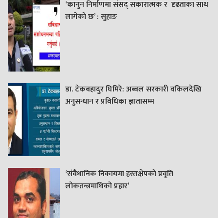
‘कानुन निर्माणमा संसद् सकारात्मक र दृढताका साथ
लागेको छ’ : सुहाङ
डा. टेकबहादुर घिमिरे: अब्बल सरकारी वकिलदेखि
अनुसन्धान र प्रविधिका ज्ञातासम्म
‘संवैधानिक निकायमा हस्तक्षेपको प्रवृति
लोकतन्त्रमाथिको प्रहार’