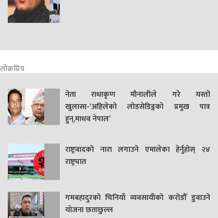
लोक्रप्रिय
नेता राधाकृण मौनालीले गरे यस्तो
खुलासा-‘अहिलेको लोडसेडिङ्गको प्रमुख पात्र
हुन्,माधव नेपाल’
राष्ट्रवादको नारा लगाउने एमालेका हेर्नुहोस् २४
राष्ट्रघात
गमबहादुरकाे चिनियाँ व्यवसायीको करोडौँ डुवाउने
याेजना छताछुल्ल