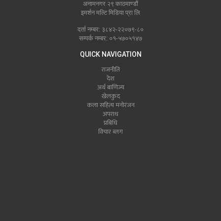
अनामनगर २९ काठमाण्डौं
इमर्शन मल्टि मिडिया प्रा लि
दर्ता नम्बर: ३८४२-२२०७९-८०
सम्पर्क नम्बर: ०१-५७०५१४७
QUICK NAVIGATION
राजनीति
देश
अर्थ बाणिज्य
खेलकुद
कला सहित्य मनोरंजन
अपराध
प्रबिधि
विचार ब्लग