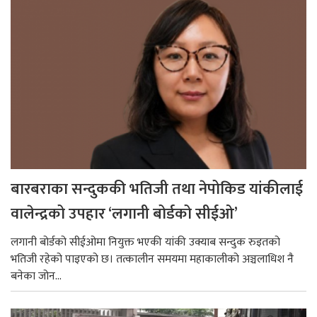
बारबराका सन्दुककी भतिजी तथा नेपोकिड यांकीलाई
वालेन्द्रको उपहार ‘लगानी बोर्डको सीईओ’
लगानी बोर्डको सीईओमा नियुक्त भएकी यांकी उक्याब सन्दुक रुइतको
भतिजी रहेको पाइएको छ। तत्कालीन समयमा महाकालीको अञ्चलाधिश नै
बनेका जोन...