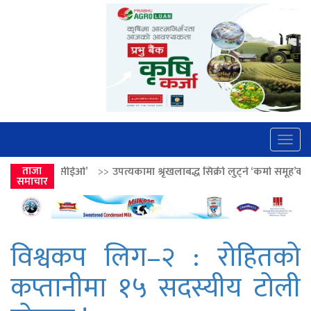
Togg
navig
>>
उपत्यकामा श्रृंखलाबद्ध सिक्री लुट्ने ‘कर्मा समूह’का नाइकेसहित पाँच पक्रा
ताजा
समाचार
विश्वकप लिग–२ : रोहितको
कप्तानीमा १५ सदस्यीय टोली