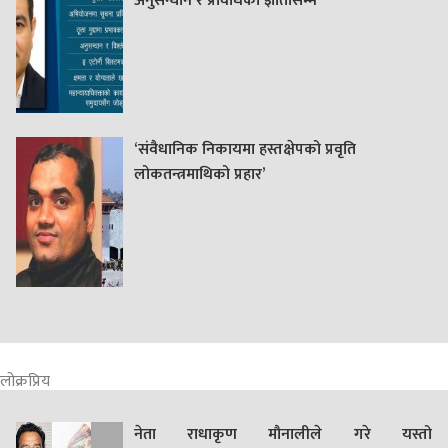
अनुसन्धान र प्रविधिका ज्ञातासम्म
‘संवैधानिक निकायमा हस्तक्षेपको प्रवृति
लोकतन्त्रमाथिको प्रहार’
लोक्रप्रिय
नेता राधाकृण मौनालीले गरे यस्तो