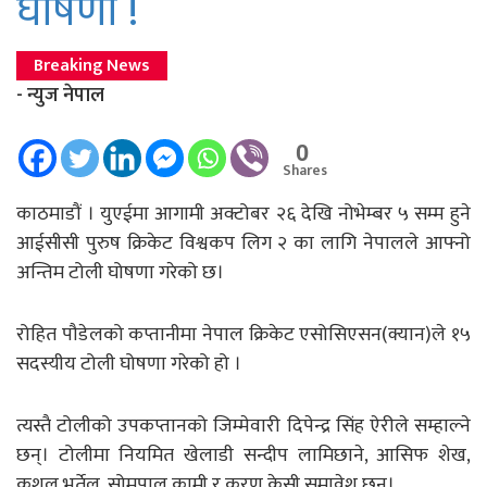
घोषणा !
Breaking News
- न्युज नेपाल
0
Shares
काठमाडौं । युएईमा आगामी अक्टोबर २६ देखि नोभेम्बर ५ सम्म हुने
आईसीसी पुरुष क्रिकेट विश्वकप लिग २ का लागि नेपालले आफ्नो
अन्तिम टोली घोषणा गरेको छ।
रोहित पौडेलको कप्तानीमा नेपाल क्रिकेट एसोसिएसन(क्यान)ले १५
सदस्यीय टोली घोषणा गरेको हो ।
त्यस्तै टोलीको उपकप्तानको जिम्मेवारी दिपेन्द्र सिंह ऐरीले सम्हाल्ने
छन्। टोलीमा नियमित खेलाडी सन्दीप लामिछाने, आसिफ शेख,
कुशल भुर्तेल, सोमपाल कामी र करण केसी समावेश छन्।