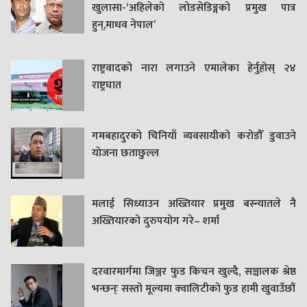
खुलासा-‘अहिलेको लोडसेडिङ्गको प्रमुख पात्र
हुन्,माधव नेपाल’
राष्ट्रवादको नारा लगाउने एमालेका हेर्नुहोस् २४
राष्ट्रघात
गमबहादुरकाे चिनियाँ व्यवसायीको करोडौँ डुवाउने
याेजना छताछुल्ल
मलाई सिध्याउन अख्तियार प्रमुख बस्न्यातले नै
अख्तियारको दुरुपयोग गरे– शर्मा
दरवारमार्गमा जिञ्जर फुड किचन खुल्दै, सञ्चालक श्रेष्ठ
भन्छन्ः सस्तो मूल्यमा क्वालिटीको फुड हामी खुवाउँछौं