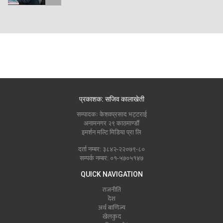
प्रकाशक: सजिव कालाखेती
सम्पादकः केशवप्रसाद भट्टराई
अनामनगर २९ काठमाण्डौं
इमर्शन मल्टि मिडिया प्रा लि
दर्ता नम्बर: ३८४२-२२०७९-८०
सम्पर्क नम्बर: ०१-५७०५१४७
QUICK NAVIGATION
राजनीति
देश
अर्थ बाणिज्य
खेलकुद