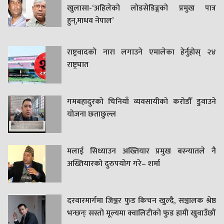
खुलासा-‘अहिलेको लोडसेडिङ्गको प्रमुख पात्र
हुन्,माधव नेपाल’
राष्ट्रवादको नारा लगाउने एमालेका हेर्नुहोस् २४
राष्ट्रघात
गमबहादुरकाे चिनियाँ व्यवसायीको करोडौँ डुवाउने
याेजना छताछुल्ल
मलाई सिध्याउन अख्तियार प्रमुख बस्न्यातले नै
अख्तियारको दुरुपयोग गरे– शर्मा
दरवारमार्गमा जिञ्जर फुड किचन खुल्दै, सञ्चालक श्रेष्ठ
भन्छन्ः सस्तो मूल्यमा क्वालिटीको फुड हामी खुवाउँछौं