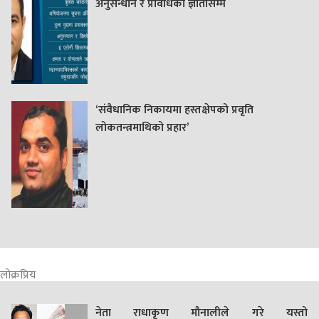
अनुसन्धान र प्रविधिका ज्ञातासम्म
‘संवैधानिक निकायमा हस्तक्षेपको प्रवृति
लोकतन्त्रमाथिको प्रहार’
लोक्रप्रिय
नेता राधाकृण मौनालीले गरे यस्तो