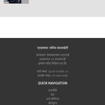
प्रकाशक: सजिव कालाखेती
सम्पादकः केशवप्रसाद भट्टराई
अनामनगर २९ काठमाण्डौं
इमर्शन मल्टि मिडिया प्रा लि
दर्ता नम्बर: ३८४२-२२०७९-८०
सम्पर्क नम्बर: ०१-५७०५१४७
QUICK NAVIGATION
राजनीति
देश
अर्थ बाणिज्य
खेलकुद