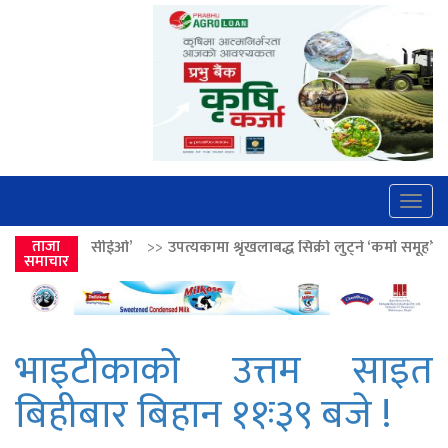
Togg
navig
>>
उपत्यकामा श्रृंखलाबद्ध सिक्री लुट्ने ‘कर्मा समूह’का नाइकेसहित पाँच पक्रा
ताजा
समाचार
भाइटीकाको उत्तम साइत
बिहीबार बिहान ११ः३९ बजे !