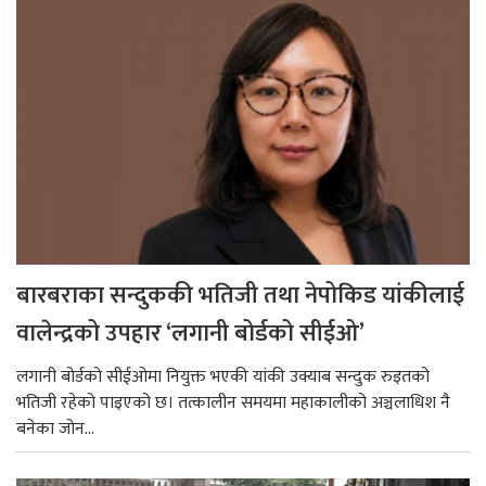
बारबराका सन्दुककी भतिजी तथा नेपोकिड यांकीलाई
वालेन्द्रको उपहार ‘लगानी बोर्डको सीईओ’
लगानी बोर्डको सीईओमा नियुक्त भएकी यांकी उक्याब सन्दुक रुइतको
भतिजी रहेको पाइएको छ। तत्कालीन समयमा महाकालीको अञ्चलाधिश नै
बनेका जोन...