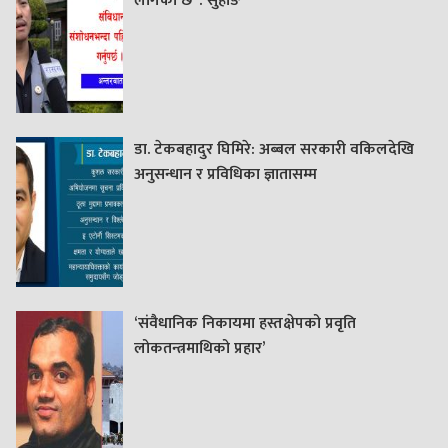
लागेको छ’ : सुहाङ
डा. टेकबहादुर घिमिरे: अब्बल सरकारी वकिलदेखि
अनुसन्धान र प्रविधिका ज्ञातासम्म
‘संवैधानिक निकायमा हस्तक्षेपको प्रवृति
लोकतन्त्रमाथिको प्रहार’