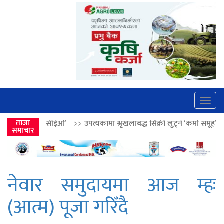
Togg
navig
’
>>
ताजा
उपत्यकामा श्रृंखलाबद्ध सिक्री लुट्ने ‘कर्मा समूह’का नाइकेसहित पाँच पक्र
समाचार
नेवार समुदायमा आज म्हः
(आत्म) पूजा गरिँदै