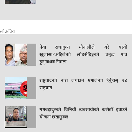
लोक्रप्रिय
नेता राधाकृण मौनालीले गरे यस्तो
खुलासा-‘अहिलेको लोडसेडिङ्गको प्रमुख पात्र
हुन्,माधव नेपाल’
राष्ट्रवादको नारा लगाउने एमालेका हेर्नुहोस् २४
राष्ट्रघात
गमबहादुरकाे चिनियाँ व्यवसायीको करोडौँ डुवाउने
याेजना छताछुल्ल