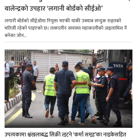
वालेन्द्रको उपहार ‘लगानी बोर्डको सीईओ’
लगानी बोर्डको सीईओमा नियुक्त भएकी यांकी उक्याब सन्दुक रुइतको
भतिजी रहेको पाइएको छ। तत्कालीन समयमा महाकालीको अञ्चलाधिश नै
बनेका जोन...
उपत्यकामा श्रृंखलाबद्ध सिक्री लुट्ने ‘कर्मा समूह’का नाइकेसहित