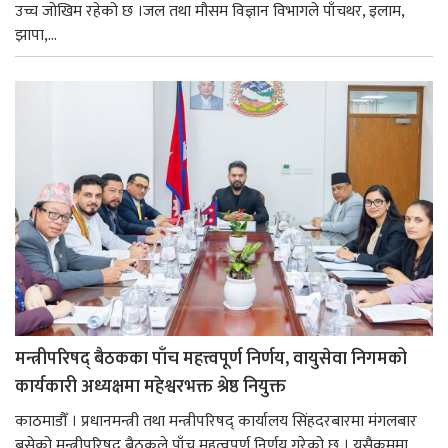
उच्च जोखिम रहेको छ ।जल तथा मौसम विज्ञान विभागले पाँचथर, इलाम,
झापा,...
मन्त्रीपरिषद् बैठकका पाँच महत्त्वपूर्ण निर्णय, वायुसेवा निगमको
कार्यकारी अध्यक्षमा महेश्वरभक्त श्रेष्ठ नियुक्त
काठमाडौँ । प्रधानमन्त्री तथा मन्त्रीपरिषद् कार्यालय सिंहदरबारमा मंगलबार
बसेको मन्त्रीपरिषद् बैठकले पाँच महत्वपूर्ण निर्णय गरेको छ । यसैक्रममा