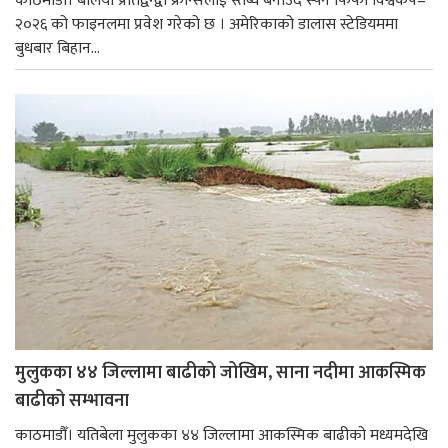
काठमाडौँ। बलियो प्रतिद्वन्द्वी फ्रान्सलाई स्तब्ध बनाउँदै स्पेन फिफा विश्वकप–
२०२६ को फाइनलमा प्रवेश गरेको छ । अमेरिकाको डालास स्टेडियममा
बुधबार बिहान...
मुलुकका ४४ जिल्लामा बाढीको जोखिम, साना नदीमा आकस्मिक
बाढीको सम्भावना
काठमाडौँ। यतिबेला मुलुकका ४४ जिल्लामा आकस्मिक बाढीको मध्यमदेखि