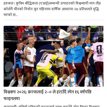
हङकङ। कृत्रिम बौद्धिकता (एआई)सम्बन्धी उत्पादनको विश्वव्यापी माग तीव्र
बनेसँगै चीनको निर्यात जुन महिनामा वार्षिक आधारमा २७ प्रतिशतले वृद्धि
भएको छ...
विश्वकप २०२६: फ्रान्सलाई २–० ले हराउँदै स्पेन १६ वर्षपछि
फाइनलमा