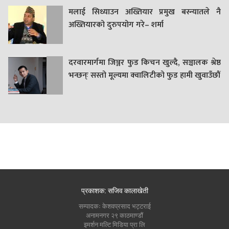
मलाई सिध्याउन अख्तियार प्रमुख बस्न्यातले नै
अख्तियारको दुरुपयोग गरे– शर्मा
दरवारमार्गमा जिञ्जर फुड किचन खुल्दै, सञ्चालक श्रेष्ठ
भन्छन्ः सस्तो मूल्यमा क्वालिटीको फुड हामी खुवाउँछौं
प्रकाशक: सजिव कालाखेती
सम्पादकः केशवप्रसाद भट्टराई
अनामनगर २९ काठमाण्डौं
इमर्शन मल्टि मिडिया प्रा लि