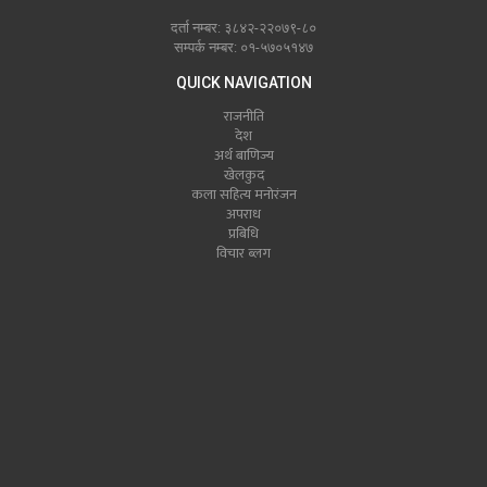
दर्ता नम्बर: ३८४२-२२०७९-८०
सम्पर्क नम्बर: ०१-५७०५१४७
QUICK NAVIGATION
राजनीति
देश
अर्थ बाणिज्य
खेलकुद
कला सहित्य मनोरंजन
अपराध
प्रबिधि
विचार ब्लग