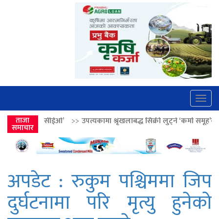
Togg
navig
>>
ताजा
उपत्यकामा श्रृंखलाबद्ध सिक्री लुट्ने ‘कर्मा समूह’का नाइकेसहित पाँच पक्रा
समाचार
अपडेट : रुकुम पश्चिममा जिप
दुर्घटनामा परि मृत्यु हुनेको