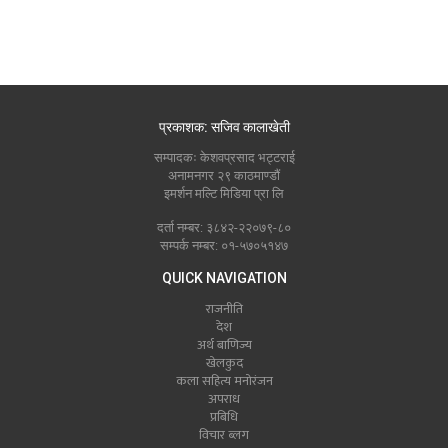
प्रकाशक: सजिव कालाखेती
सम्पादकः केशवप्रसाद भट्टराई
अनामनगर २९ काठमाण्डौं
इमर्शन मल्टि मिडिया प्रा लि
दर्ता नम्बर: ३८४२-२२०७९-८०
सम्पर्क नम्बर: ०१-५७०५१४७
QUICK NAVIGATION
राजनीति
देश
अर्थ बाणिज्य
खेलकुद
कला सहित्य मनोरंजन
अपराध
प्रबिधि
विचार ब्लग