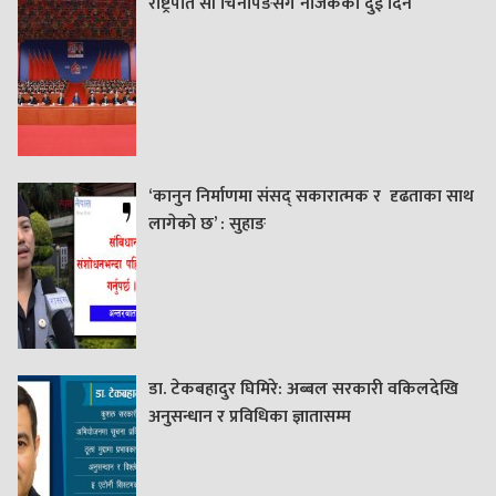
राष्ट्रपति सी चिनपिङसँग नजिकका दुई दिन
‘कानुन निर्माणमा संसद् सकारात्मक र दृढताका साथ
लागेको छ’ : सुहाङ
डा. टेकबहादुर घिमिरे: अब्बल सरकारी वकिलदेखि
अनुसन्धान र प्रविधिका ज्ञातासम्म