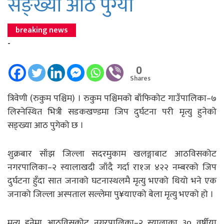
सङ्ख्या आठ पुग्यो
breaking news
-
0
Shares
त्रिवेणी (रुकुम पश्चिम) । रुकुम पश्चिमको बाँफिकोट गाउँपालिका–७
लिस्नेस्थित भित्री सडकखण्डमा जिप दुर्घटना परी मृत्यु हुनेको
सङ्ख्या आठ पुगेको छ ।
शुक्रबार साँझ जिल्ला सदरमुकाम खलङ्गाबाट आठविसकोट
नगरपालिका–२ स्यालाखदी जाँदै गर्दा रा१ज ४२२ नम्बरको जिप
दुर्घटना हुँदा सात जनाको घटनास्थलमै मृत्यु भएको थियो भने एक
जनाको जिल्ला अस्पताल सल्लेमा पु¥याएको बेला मृत्यु भएको हो ।
मृत्यु हुनेमा आठविसकोट नगरपालिका–२ स्यालाका ३० वर्षीया