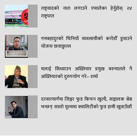
राष्ट्रवादको नारा लगाउने एमालेका हेर्नुहोस् २४
राष्ट्रघात
गमबहादुरकाे चिनियाँ व्यवसायीको करोडौँ डुवाउने
याेजना छताछुल्ल
मलाई सिध्याउन अख्तियार प्रमुख बस्न्यातले नै
अख्तियारको दुरुपयोग गरे– शर्मा
दरवारमार्गमा जिञ्जर फुड किचन खुल्दै, सञ्चालक श्रेष्ठ
भन्छन्ः सस्तो मूल्यमा क्वालिटीको फुड हामी खुवाउँछौं