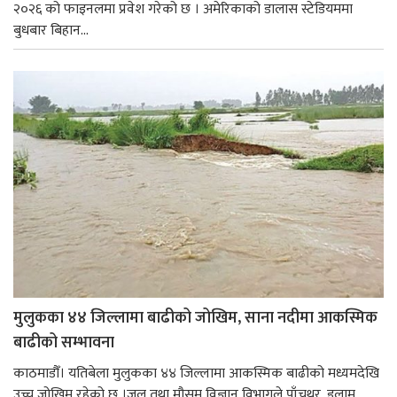
२०२६ को फाइनलमा प्रवेश गरेको छ । अमेरिकाको डालास स्टेडियममा
बुधबार बिहान...
मुलुकका ४४ जिल्लामा बाढीको जोखिम, साना नदीमा आकस्मिक
बाढीको सम्भावना
काठमाडौँ। यतिबेला मुलुकका ४४ जिल्लामा आकस्मिक बाढीको मध्यमदेखि
उच्च जोखिम रहेको छ ।जल तथा मौसम विज्ञान विभागले पाँचथर, इलाम,