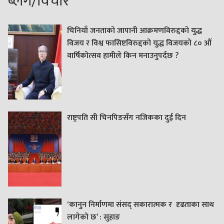
ब्लग/विचार
चिनियाँ जनताको जापानी आक्रमणविरुद्दको युद्ध
विजय र विश्व फासिष्टविरुद्दको युद्ध विजयको ८० औं
वार्षिकोत्सव हामीले किन मनाउनुपर्दछ ?
राष्ट्रपति सी चिनपिङसँग नजिकका दुई दिन
‘कानुन निर्माणमा संसद् सकारात्मक र दृढताका साथ
लागेको छ’ : सुहाङ