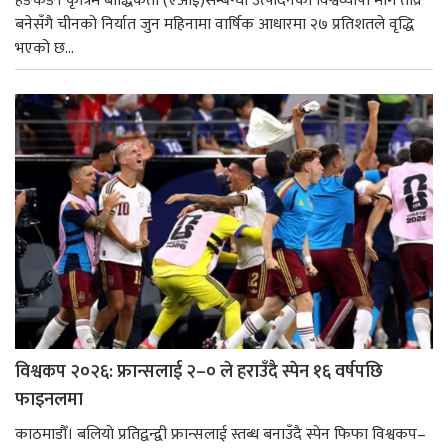
हङकङ। कृत्रिम बौद्धिकता (एआई)सम्बन्धी उत्पादनको विश्वव्यापी माग तीव्र
बनेसँगै चीनको निर्यात जुन महिनामा वार्षिक आधारमा २७ प्रतिशतले वृद्धि
भएको छ...
विश्वकप २०२६: फ्रान्सलाई २–० ले हराउँदै स्पेन १६ वर्षपछि
फाइनलमा
काठमाडौँ। बलियो प्रतिद्वन्द्वी फ्रान्सलाई स्तब्ध बनाउँदै स्पेन फिफा विश्वकप–