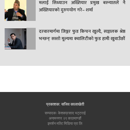
मलाई सिध्याउन अख्तियार प्रमुख बस्न्यातले नै
अख्तियारको दुरुपयोग गरे– शर्मा
दरवारमार्गमा जिञ्जर फुड किचन खुल्दै, सञ्चालक श्रेष्ठ
भन्छन्ः सस्तो मूल्यमा क्वालिटीको फुड हामी खुवाउँछौं
प्रकाशक: सजिव कालाखेती
सम्पादकः केशवप्रसाद भट्टराई
अनामनगर २९ काठमाण्डौं
इमर्शन मल्टि मिडिया प्रा लि