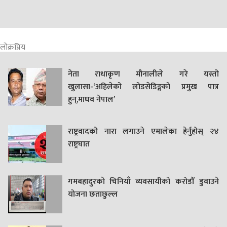
लोक्रप्रिय
नेता राधाकृण मौनालीले गरे यस्तो
खुलासा-‘अहिलेको लोडसेडिङ्गको प्रमुख पात्र
हुन्,माधव नेपाल’
राष्ट्रवादको नारा लगाउने एमालेका हेर्नुहोस् २४
राष्ट्रघात
गमबहादुरकाे चिनियाँ व्यवसायीको करोडौँ डुवाउने
याेजना छताछुल्ल