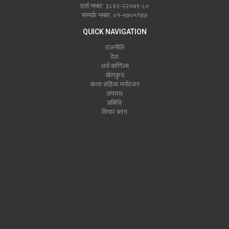
दर्ता नम्बर: ३८४२-२२०७९-८०
सम्पर्क नम्बर: ०१-५७०५१४७
QUICK NAVIGATION
राजनीति
देश
अर्थ बाणिज्य
खेलकुद
कला सहित्य मनोरंजन
अपराध
प्रबिधि
विचार ब्लग