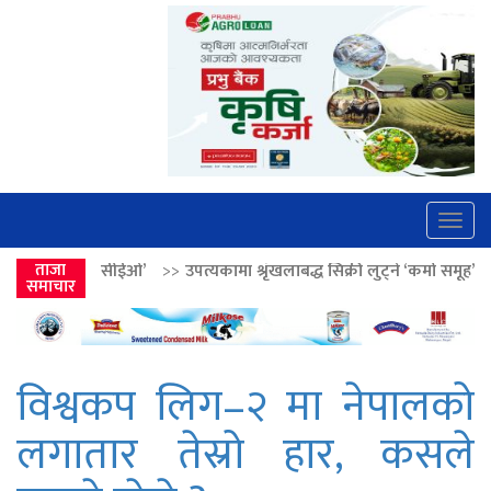
Togg
navig
>>
उपत्यकामा श्रृंखलाबद्ध सिक्री लुट्ने ‘कर्मा समूह’का नाइकेसहित पाँच पक्रा
ताजा
समाचार
विश्वकप लिग–२ मा नेपालको
लगातार तेस्रो हार, कसले