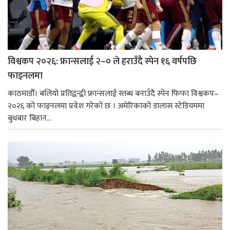
विश्वकप २०२६: फ्रान्सलाई २–० ले हराउँदै स्पेन १६ वर्षपछि
फाइनलमा
काठमाडौँ। बलियो प्रतिद्वन्द्वी फ्रान्सलाई स्तब्ध बनाउँदै स्पेन फिफा विश्वकप–
२०२६ को फाइनलमा प्रवेश गरेको छ । अमेरिकाको डालास स्टेडियममा
बुधबार बिहान...