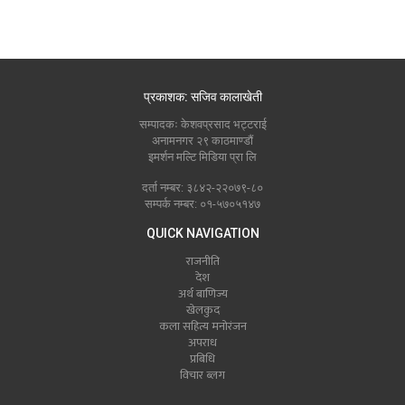
प्रकाशक: सजिव कालाखेती
सम्पादकः केशवप्रसाद भट्टराई
अनामनगर २९ काठमाण्डौं
इमर्शन मल्टि मिडिया प्रा लि
दर्ता नम्बर: ३८४२-२२०७९-८०
सम्पर्क नम्बर: ०१-५७०५१४७
QUICK NAVIGATION
राजनीति
देश
अर्थ बाणिज्य
खेलकुद
कला सहित्य मनोरंजन
अपराध
प्रबिधि
विचार ब्लग