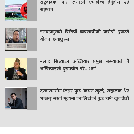
राष्ट्रवादको नारा लगाउने एमालेका हेर्नुहोस् २४
राष्ट्रघात
गमबहादुरकाे चिनियाँ व्यवसायीको करोडौँ डुवाउने
याेजना छताछुल्ल
मलाई सिध्याउन अख्तियार प्रमुख बस्न्यातले नै
अख्तियारको दुरुपयोग गरे– शर्मा
दरवारमार्गमा जिञ्जर फुड किचन खुल्दै, सञ्चालक श्रेष्ठ
भन्छन्ः सस्तो मूल्यमा क्वालिटीको फुड हामी खुवाउँछौं