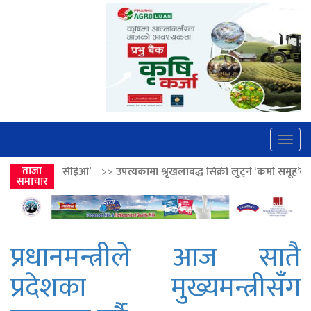
Togg
navig
’
>>
ताजा
उपत्यकामा श्रृंखलाबद्ध सिक्री लुट्ने ‘कर्मा समूह’का नाइकेसहित पाँच पक्र
समाचार
प्रधानमन्त्रीले आज सातै
प्रदेशका मुख्यमन्त्रीसँग