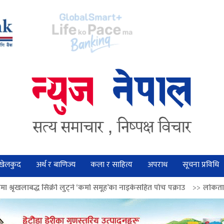
खेलकुद
अर्थ र बाणिज्य
कला र साहित्य
अपराध
सूचना प्रविधि
 लुट्ने ‘कर्मा समूह’का नाइकेसहित पाँच पक्राउ
>>
लोकतान्त्रिक मूल्य सुदृढ बनाउ