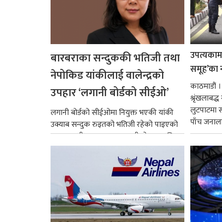
उपत्यकामा 
बारबराका सन्दुककी भतिजी तथा
समूह’का 
नेपोकिड यांकीलाई वालेन्द्रको
काठमाडौं ।
उपहार ‘लगानी बोर्डको सीईओ’
श्रृंखलाबद
लुटपाटमा स
लगानी बोर्डको सीईओमा नियुक्त भएकी यांकी
पाँच जनालाई
उक्याब सन्दुक रुइतको भतिजी रहेको पाइएको
छ। तत्कालीन समयमा महाकालीको अञ्चलाधिश
नै बनेका जोन...