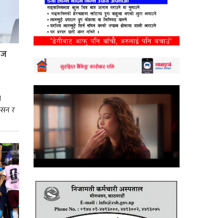
्रज
े
शासन र
्मसात्