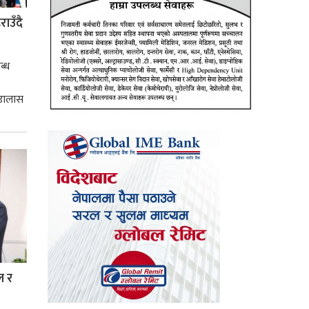
ाउँदै
ब्ध
 डालास
ल र