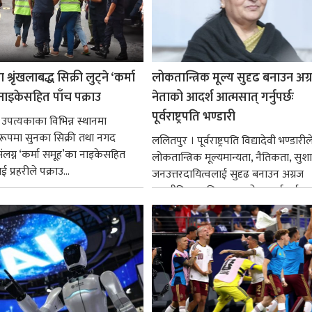
श्रृंखलाबद्ध सिक्री लुट्ने ‘कर्मा
लोकतान्त्रिक मूल्य सुदृढ बनाउन अग
नाइकेसहित पाँच पक्राउ
नेताको आदर्श आत्मसात् गर्नुपर्छः
पूर्वराष्ट्रपति भण्डारी
 उपत्यकाका विभिन्न स्थानमा
्ध रूपमा सुनका सिक्री तथा नगद
ललितपुर । पूर्वराष्ट्रपति विद्यादेवी भण्डारील
ंलग्न ‘कर्मा समूह’का नाइकेसहित
लोकतान्त्रिक मूल्यमान्यता, नैतिकता, सु
 प्रहरीले पक्राउ...
जनउत्तरदायित्वलाई सुदृढ बनाउन अग्रज
राजनीतिक व्यक्तित्वहरूको आदर्शलाई आत
गर्न आवश्यक...