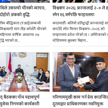
धिले उकास्यो चीनको व्यापार,
विश्वकप २०२६: फ्रान्सलाई २–० ले हर
 दोहोरो अंकको वृद्धि
स्पेन १६ वर्षपछि फाइनलमा
रिम बौद्धिकता (एआई)सम्बन्धी
काठमाडौँ। बलियो प्रतिद्वन्द्वी फ्रान्सलाई स्त
िश्वव्यापी माग तीव्र बनेसँगै चीनको
बनाउँदै स्पेन फिफा विश्वकप–२०२६ को
न महिनामा वार्षिक आधारमा २७
फाइनलमा प्रवेश गरेको छ । अमेरिकाको
ृद्धि भएको छ...
स्टेडियममा बुधबार बिहान...
षद् बैठकका पाँच महत्त्वपूर्ण
परिणाममुखी काम गर्न प्रेस काउन्सि
ायुसेवा निगमको कार्यकारी
दूरसञ्चार प्राधिकरणका नवनियुक्त