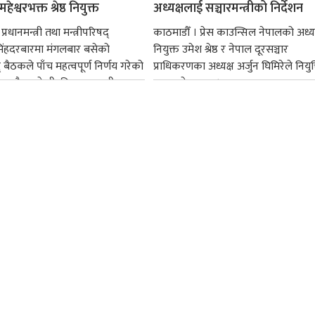
हेश्वरभक्त श्रेष्ठ नियुक्त
अध्यक्षलाई सञ्चारमन्त्रीको निर्देशन
्रधानमन्त्री तथा मन्त्रीपरिषद्
काठमाडौँ । प्रेस काउन्सिल नेपालको अध्य
सिंहदरबारमा मंगलबार बसेको
नियुक्त उमेश श्रेष्ठ र नेपाल दूरसञ्चार
द् बैठकले पाँच महत्वपूर्ण निर्णय गरेको
प्राधिकरणका अध्यक्ष अर्जुन घिमिरेले नियुक्
ममा बैडकले बीउबिजनसम्बन्धी...
ग्रहण गरेका छन्।...