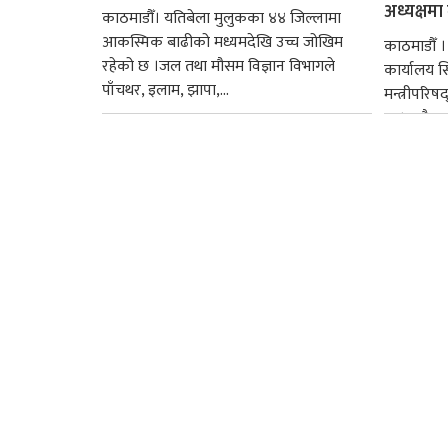
अध्यक्षमा म
काठमाडौँ। यतिबेला मुलुकका ४४ जिल्लामा
आकस्मिक बाढीको मध्यमदेखि उच्च जोखिम
काठमाडौँ । प
रहेको छ ।जल तथा मौसम विज्ञान विभागले
कार्यालय 
पाँचथर, इलाम, झापा,...
मन्त्रीपरिष
छ । यसैक्र