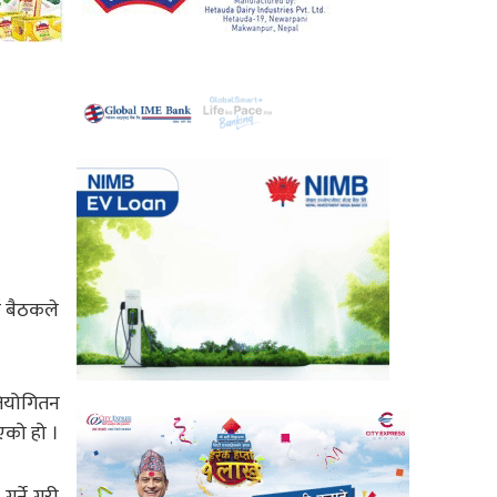
्ड बैठकले
तियोगितन
िएको हो ।
र्ने गरी