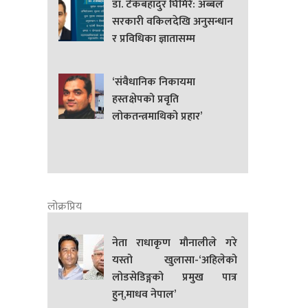
डा. टेकबहादुर घिमिरे: अब्बल
सरकारी वकिलदेखि अनुसन्धान
र प्रविधिका ज्ञातासम्म
‘संवैधानिक निकायमा
हस्तक्षेपको प्रवृति
लोकतन्त्रमाथिको प्रहार’
लोक्रप्रिय
नेता राधाकृण मौनालीले गरे
यस्तो खुलासा-‘अहिलेको
लोडसेडिङ्गको प्रमुख पात्र
हुन्,माधव नेपाल’