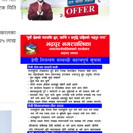
पटक मिति
चितकालका
ई २५ लाख