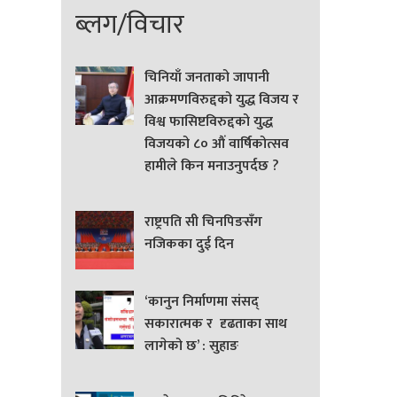
ब्लग/विचार
चिनियाँ जनताको जापानी
आक्रमणविरुद्दको युद्ध विजय र
विश्व फासिष्टविरुद्दको युद्ध
विजयको ८० औं वार्षिकोत्सव
हामीले किन मनाउनुपर्दछ ?
राष्ट्रपति सी चिनपिङसँग
नजिकका दुई दिन
‘कानुन निर्माणमा संसद्
सकारात्मक र दृढताका साथ
लागेको छ’ : सुहाङ