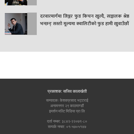
दरवारमार्गमा जिञ्जर फुड किचन खुल्दै, सञ्चालक श्रेष्ठ
भन्छन्ः सस्तो मूल्यमा क्वालिटीको फुड हामी खुवाउँछौं
प्रकाशक: सजिव कालाखेती
सम्पादकः केशवप्रसाद भट्टराई
अनामनगर २९ काठमाण्डौं
इमर्शन मल्टि मिडिया प्रा लि
दर्ता नम्बर: ३८४२-२२०७९-८०
सम्पर्क नम्बर: ०१-५७०५१४७