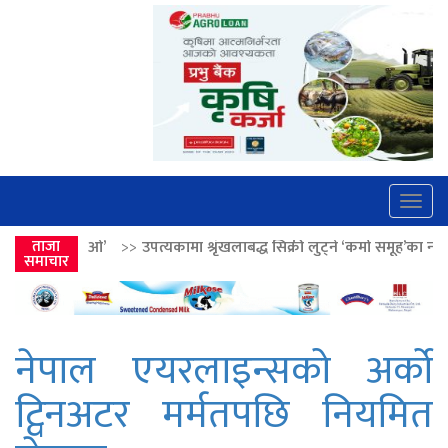
Togg
navig
उपत्यकामा श्रृंखलाबद्ध सिक्री लुट्ने ‘कर्मा समूह’का नाइकेसहित पाँच पक्राउ
ताजा
>>
समाचार
नेपाल एयरलाइन्सको अर्को
ट्विनअटर मर्मतपछि नियमित