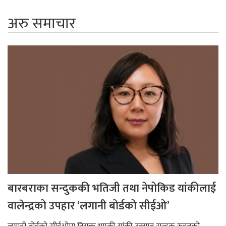
अरु समाचार
बारबराका सन्दुककी भतिजी तथा नेपोकिड यांकीलाई
वालेन्द्रको उपहार ‘लगानी बोर्डको सीईओ’