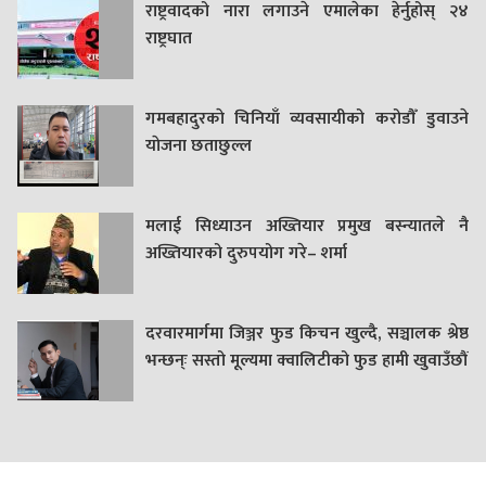
राष्ट्रवादको नारा लगाउने एमालेका हेर्नुहोस् २४
राष्ट्रघात
गमबहादुरकाे चिनियाँ व्यवसायीको करोडौँ डुवाउने
याेजना छताछुल्ल
मलाई सिध्याउन अख्तियार प्रमुख बस्न्यातले नै
अख्तियारको दुरुपयोग गरे– शर्मा
दरवारमार्गमा जिञ्जर फुड किचन खुल्दै, सञ्चालक श्रेष्ठ
भन्छन्ः सस्तो मूल्यमा क्वालिटीको फुड हामी खुवाउँछौं