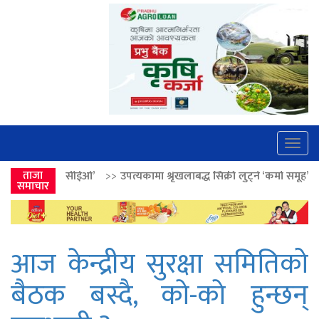
Togg
navig
’
>>
ताजा
उपत्यकामा श्रृंखलाबद्ध सिक्री लुट्ने ‘कर्मा समूह’का नाइकेसहित पाँच पक्र
समाचार
आज केन्द्रीय सुरक्षा समितिको
बैठक बस्दै, काे-काे हुन्छन्