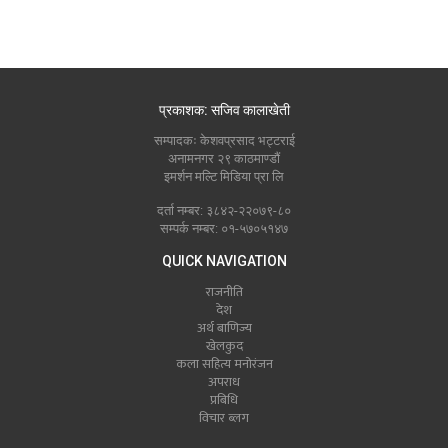
प्रकाशक: सजिव कालाखेती
सम्पादकः केशवप्रसाद भट्टराई
अनामनगर २९ काठमाण्डौं
इमर्शन मल्टि मिडिया प्रा लि
दर्ता नम्बर: ३८४२-२२०७९-८०
सम्पर्क नम्बर: ०१-५७०५१४७
QUICK NAVIGATION
राजनीति
देश
अर्थ बाणिज्य
खेलकुद
कला सहित्य मनोरंजन
अपराध
प्रबिधि
विचार ब्लग