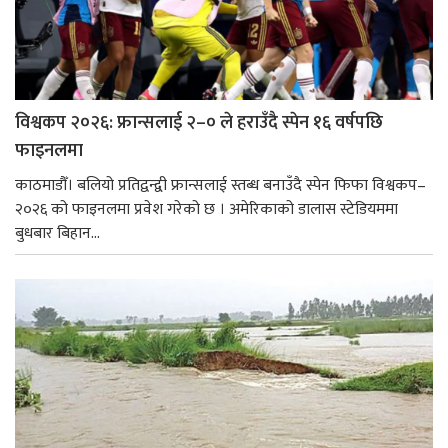
विश्वकप २०२६: फ्रान्सलाई २–० ले हराउँदै स्पेन १६ वर्षपछि
फाइनलमा
काठमाडौँ। बलियो प्रतिद्वन्द्वी फ्रान्सलाई स्तब्ध बनाउँदै स्पेन फिफा विश्वकप–
२०२६ को फाइनलमा प्रवेश गरेको छ । अमेरिकाको डालास स्टेडियममा
बुधबार बिहान...