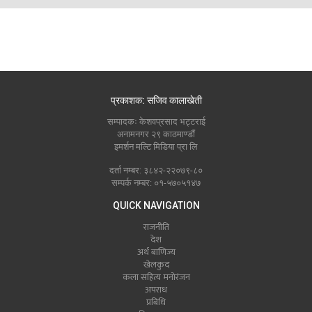
प्रकाशक: सजिव कालाखेती
सम्पादकः केशवप्रसाद भट्टराई
अनामनगर २९ काठमाण्डौं
इमर्शन मल्टि मिडिया प्रा लि
दर्ता नम्बर: ३८४२-२२०७९-८०
सम्पर्क नम्बर: ०१-५७०५१४७
QUICK NAVIGATION
राजनीति
देश
अर्थ बाणिज्य
खेलकुद
कला सहित्य मनोरंजन
अपराध
प्रबिधि