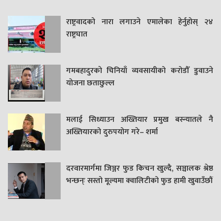
राष्ट्रवादको नारा लगाउने एमालेका हेर्नुहोस् २४
राष्ट्रघात
गमबहादुरकाे चिनियाँ व्यवसायीको करोडौँ डुवाउने
याेजना छताछुल्ल
मलाई सिध्याउन अख्तियार प्रमुख बस्न्यातले नै
अख्तियारको दुरुपयोग गरे– शर्मा
दरवारमार्गमा जिञ्जर फुड किचन खुल्दै, सञ्चालक श्रेष्ठ
भन्छन्ः सस्तो मूल्यमा क्वालिटीको फुड हामी खुवाउँछौं