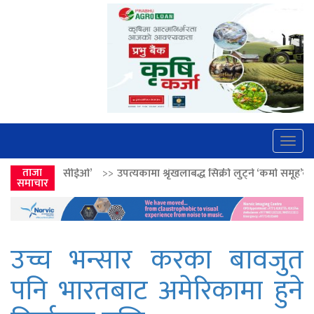
Togg
navig
>>
उपत्यकामा श्रृंखलाबद्ध सिक्री लुट्ने ‘कर्मा समूह’का नाइकेसहित पाँच पक्रा
ताजा
समाचार
उच्च भन्सार करका बावजुत
पनि भारतबाट अमेरिकामा हुने