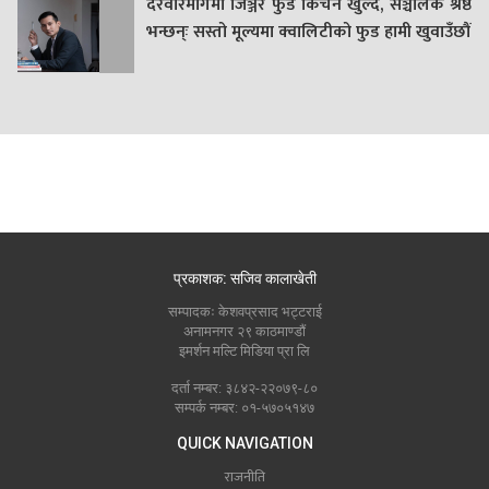
दरवारमार्गमा जिञ्जर फुड किचन खुल्दै, सञ्चालक श्रेष्ठ
भन्छन्ः सस्तो मूल्यमा क्वालिटीको फुड हामी खुवाउँछौं
प्रकाशक: सजिव कालाखेती
सम्पादकः केशवप्रसाद भट्टराई
अनामनगर २९ काठमाण्डौं
इमर्शन मल्टि मिडिया प्रा लि
दर्ता नम्बर: ३८४२-२२०७९-८०
सम्पर्क नम्बर: ०१-५७०५१४७
QUICK NAVIGATION
राजनीति