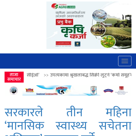
Togg
navig
>>
ताजा
उपत्यकामा श्रृंखलाबद्ध सिक्री लुट्ने ‘कर्मा समूह’का नाइकेसहित पाँच पक्रा
समाचार
सरकारले तीन महिना
‘मानसिक स्वास्थ्य सचेतना