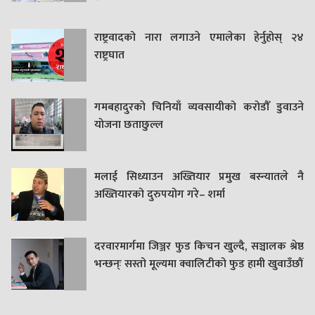
राष्ट्रवादको नारा लगाउने एमालेका हेर्नुहोस् २४
राष्ट्रघात
गमबहादुरकाे चिनियाँ व्यवसायीको करोडौँ डुवाउने
याेजना छताछुल्ल
मलाई सिध्याउन अख्तियार प्रमुख बस्न्यातले नै
अख्तियारको दुरुपयोग गरे– शर्मा
दरवारमार्गमा जिञ्जर फुड किचन खुल्दै, सञ्चालक श्रेष्ठ
भन्छन्ः सस्तो मूल्यमा क्वालिटीको फुड हामी खुवाउँछौं