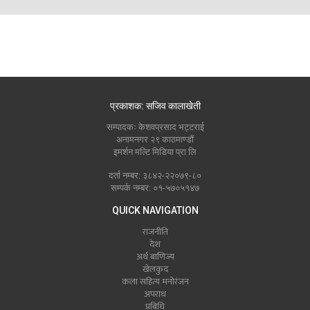
प्रकाशक: सजिव कालाखेती
सम्पादकः केशवप्रसाद भट्टराई
अनामनगर २९ काठमाण्डौं
इमर्शन मल्टि मिडिया प्रा लि
दर्ता नम्बर: ३८४२-२२०७९-८०
सम्पर्क नम्बर: ०१-५७०५१४७
QUICK NAVIGATION
राजनीति
देश
अर्थ बाणिज्य
खेलकुद
कला सहित्य मनोरंजन
अपराध
प्रबिधि