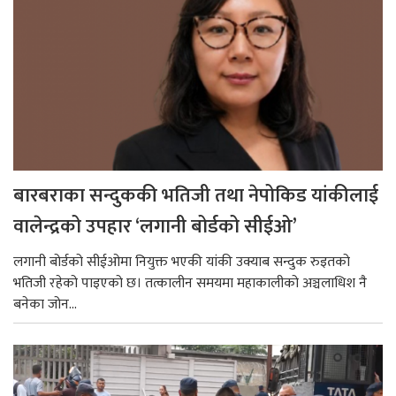
बारबराका सन्दुककी भतिजी तथा नेपोकिड यांकीलाई
वालेन्द्रको उपहार ‘लगानी बोर्डको सीईओ’
लगानी बोर्डको सीईओमा नियुक्त भएकी यांकी उक्याब सन्दुक रुइतको
भतिजी रहेको पाइएको छ। तत्कालीन समयमा महाकालीको अञ्चलाधिश नै
बनेका जोन...