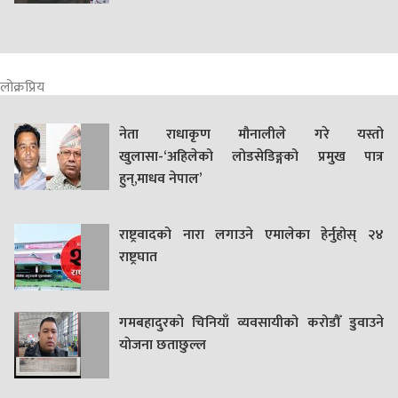
लोक्रप्रिय
नेता राधाकृण मौनालीले गरे यस्तो
खुलासा-‘अहिलेको लोडसेडिङ्गको प्रमुख पात्र
हुन्,माधव नेपाल’
राष्ट्रवादको नारा लगाउने एमालेका हेर्नुहोस् २४
राष्ट्रघात
गमबहादुरकाे चिनियाँ व्यवसायीको करोडौँ डुवाउने
याेजना छताछुल्ल