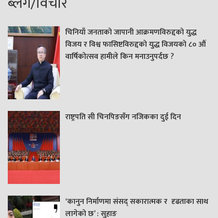
ब्लग/विचार
चिनियाँ जनताको जापानी आक्रमणविरुद्दको युद्ध
विजय र विश्व फासिष्टविरुद्दको युद्ध विजयको ८० औं
वार्षिकोत्सव हामीले किन मनाउनुपर्दछ ?
राष्ट्रपति सी चिनपिङसँग नजिकका दुई दिन
‘कानुन निर्माणमा संसद् सकारात्मक र दृढताका साथ
लागेको छ’ : सुहाङ