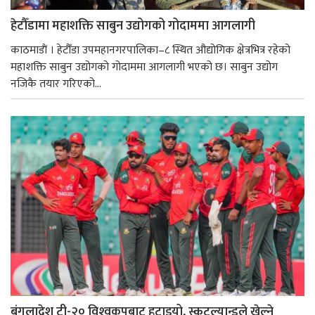
हेटौँडामा महाशक्ति साबुन उद्योगको गोदाममा आगलागी
काठमाडाैं । हेटौँडा उपमहानगरपालिका–८ स्थित औद्योगिक क्षेत्रभित्र रहेको
महाशक्ति साबुन उद्योगको गोदाममा आगलागी भएको छ। साबुन उद्योग
नजिकै तयार गरिएको...
बंगलादेश टी-२० विश्‍वकपबाट हटाइयो, स्कटल्यान्डले खेल्ने