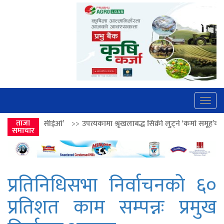
Togg
navig
’
>>
ताजा
उपत्यकामा श्रृंखलाबद्ध सिक्री लुट्ने ‘कर्मा समूह’का नाइकेसहित पाँच पक्र
समाचार
प्रतिनिधिसभा निर्वाचनको ६०
प्रतिशत काम सम्पन्नः प्रमुख