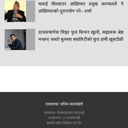
मलाई सिध्याउन अख्तियार प्रमुख बस्न्यातले नै
अख्तियारको दुरुपयोग गरे– शर्मा
दरवारमार्गमा जिञ्जर फुड किचन खुल्दै, सञ्चालक श्रेष्ठ
भन्छन्ः सस्तो मूल्यमा क्वालिटीको फुड हामी खुवाउँछौं
प्रकाशक: सजिव कालाखेती
सम्पादकः केशवप्रसाद भट्टराई
अनामनगर २९ काठमाण्डौं
इमर्शन मल्टि मिडिया प्रा लि