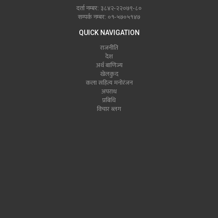
दर्ता नम्बर: ३८४२-२२०७९-८०
सम्पर्क नम्बर: ०१-५७०५१४७
QUICK NAVIGATION
राजनीति
देश
अर्थ बाणिज्य
खेलकुद
कला सहित्य मनोरंजन
अपराध
प्रबिधि
विचार ब्लग