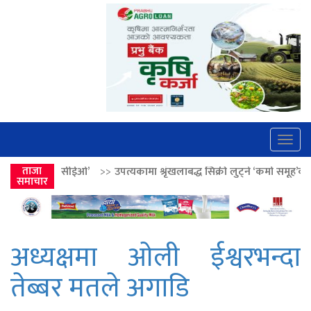
Togg
navig
>>
उपत्यकामा श्रृंखलाबद्ध सिक्री लुट्ने ‘कर्मा समूह’का नाइकेसहित पाँच पक्राउ
ताजा
समाचार
अध्यक्षमा ओली ईश्वरभन्दा
तेब्बर मतले अगाडि