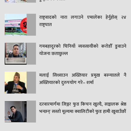
राष्ट्रवादको नारा लगाउने एमालेका हेर्नुहोस् २४
राष्ट्रघात
गमबहादुरकाे चिनियाँ व्यवसायीको करोडौँ डुवाउने
याेजना छताछुल्ल
मलाई सिध्याउन अख्तियार प्रमुख बस्न्यातले नै
अख्तियारको दुरुपयोग गरे– शर्मा
दरवारमार्गमा जिञ्जर फुड किचन खुल्दै, सञ्चालक श्रेष्ठ
भन्छन्ः सस्तो मूल्यमा क्वालिटीको फुड हामी खुवाउँछौं