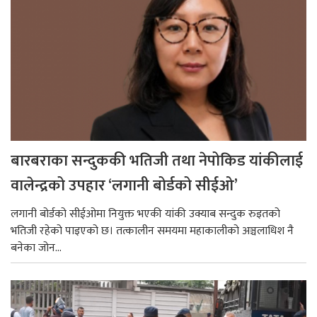
बारबराका सन्दुककी भतिजी तथा नेपोकिड यांकीलाई
वालेन्द्रको उपहार ‘लगानी बोर्डको सीईओ’
लगानी बोर्डको सीईओमा नियुक्त भएकी यांकी उक्याब सन्दुक रुइतको
भतिजी रहेको पाइएको छ। तत्कालीन समयमा महाकालीको अञ्चलाधिश नै
बनेका जोन...