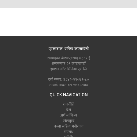
प्रकाशक: सजिव कालाखेती
सम्पादकः केशवप्रसाद भट्टराई
अनामनगर २९ काठमाण्डौं
इमर्शन मल्टि मिडिया प्रा लि
दर्ता नम्बर: ३८४२-२२०७९-८०
सम्पर्क नम्बर: ०१-५७०५१४७
QUICK NAVIGATION
राजनीति
देश
अर्थ बाणिज्य
खेलकुद
कला सहित्य मनोरंजन
अपराध