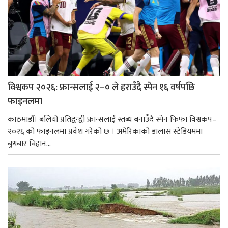
विश्वकप २०२६: फ्रान्सलाई २–० ले हराउँदै स्पेन १६ वर्षपछि
फाइनलमा
काठमाडौँ। बलियो प्रतिद्वन्द्वी फ्रान्सलाई स्तब्ध बनाउँदै स्पेन फिफा विश्वकप–
२०२६ को फाइनलमा प्रवेश गरेको छ । अमेरिकाको डालास स्टेडियममा
बुधबार बिहान...