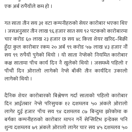
एक अर्ब रुपैंयाँले कम हो ।
गत साता तीन सय ३१ वटा कम्पनीहरुको सेयर कारोबार भएका थिए
। जसअनुुसार तीन लाख ९६ हजार सात सय ९२ पटकको कारोबारमा
चार करोड ६० लाख २३ हजार छ सय ४८ कित्ता शेयर खरिद–बिक्री
हुुँदा कुल कारोबार रकम २० अर्ब ९९ करोड ५७ लाख ४३ हजार नौं
सय ९९ रुपैयाँ पुगेको थियो । यो साता नेप्सेको नियमित कारोबार
कक्ष सातामा पाँच कार्य दिन नै खुलेको थियो । जसमध्ये पहिलो र
पाँचौं दिन ओरालो लागेको नेप्से बाँकी तीन कार्यदिन उकालो
लागेको थियो ।
दैनिक शेयर कारोबारको बिश्लेषण गर्दा साताको पहिलो कारोबार
दिन आईतबार नेप्से परिसुचक १२ दशमलव ५० अंकले ओरालो
लागेर दुई हजार पाँच सय ९४ दशमलव ८७ बिन्दुमा झरेकोमा क
बर्गका कम्पनीहरुको कारोबार मापन गर्ने सेन्सिटिभ इन्डेक्स पनि
शुन्य दशमलव ७९ अंकले ओरालो लागेर चार सय ४५ दशमलव ५०