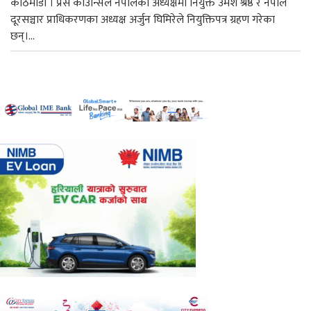
काठमाडौँ । प्रेस काउन्सिल नेपालको अध्यक्षमा नियुक्त उमेश श्रेष्ठ र नेपाल
दूरसञ्चार प्राधिकरणका अध्यक्ष अर्जुन घिमिरेले नियुक्तिपत्र ग्रहण गरेका
छन्।...