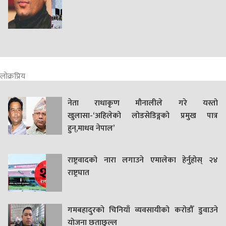
लोक्रप्रिय
नेता राधाकृण मौनालीले गरे यस्तो
खुलासा-‘अहिलेको लोडसेडिङ्गको प्रमुख पात्र
हुन्,माधव नेपाल’
राष्ट्रवादको नारा लगाउने एमालेका हेर्नुहोस् २४
राष्ट्रघात
गमबहादुरकाे चिनियाँ व्यवसायीको करोडौँ डुवाउने
याेजना छताछुल्ल