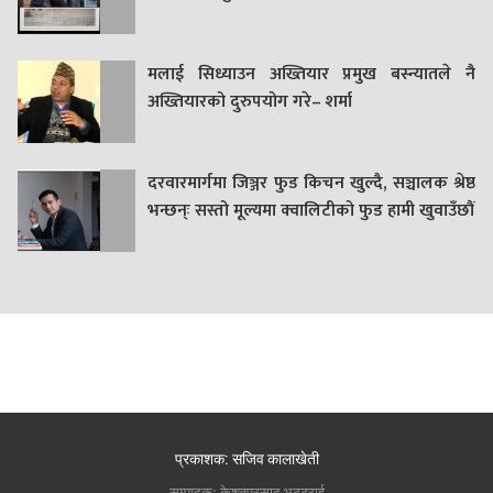
मलाई सिध्याउन अख्तियार प्रमुख बस्न्यातले नै
अख्तियारको दुरुपयोग गरे– शर्मा
दरवारमार्गमा जिञ्जर फुड किचन खुल्दै, सञ्चालक श्रेष्ठ
भन्छन्ः सस्तो मूल्यमा क्वालिटीको फुड हामी खुवाउँछौं
प्रकाशक: सजिव कालाखेती
सम्पादकः केशवप्रसाद भट्टराई