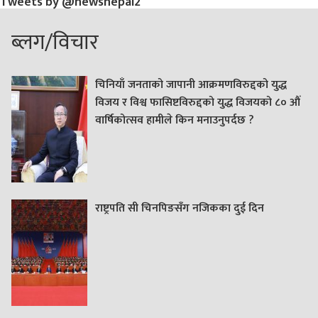
Tweets by @newsnepal2
ब्लग/विचार
चिनियाँ जनताको जापानी आक्रमणविरुद्दको युद्ध
विजय र विश्व फासिष्टविरुद्दको युद्ध विजयको ८० औं
वार्षिकोत्सव हामीले किन मनाउनुपर्दछ ?
राष्ट्रपति सी चिनपिङसँग नजिकका दुई दिन