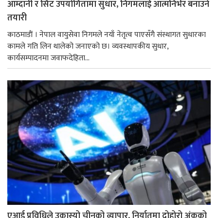
आम्दानी र सिट उपयोगितामा सुधार, निगमलाई आत्मनिर्भर बनाउने
तयारी
काठमाडाैं । नेपाल वायुसेवा निगमले नयाँ नेतृत्व पाएसँगै संस्थागत सुधारका
कामले गति लिन थालेको जनाएको छ। व्यवस्थापकीय सुधार,
कार्यसम्पादनमा जवाफदेहिता...
एआई प्रविधिले उकास्यो चीनको व्यापार, निर्यातमा दोहोरो अंकको