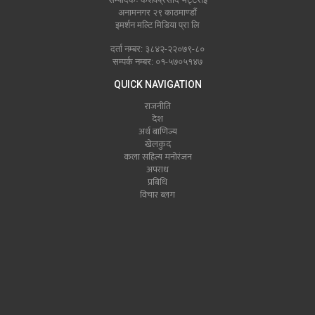
अनामनगर २९ काठमाण्डौं
इमर्शन मल्टि मिडिया प्रा लि
दर्ता नम्बर: ३८४२-२२०७९-८०
सम्पर्क नम्बर: ०१-५७०५१४७
QUICK NAVIGATION
राजनीति
देश
अर्थ बाणिज्य
खेलकुद
कला सहित्य मनोरंजन
अपराध
प्रबिधि
विचार ब्लग