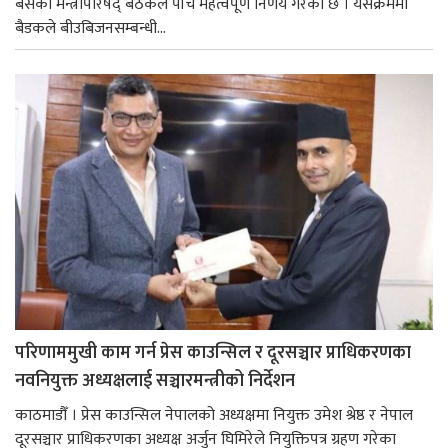
बसेको मन्त्रीपरिषद् बैठकले पाँच महत्वपूर्ण निर्णय गरेको छ । यसैक्रममा
बैडकले बीउबिजनसम्बन्धी...
परिणाममुखी काम गर्न प्रेस काउन्सिल र दूरसञ्चार प्राधिकरणका
नवनियुक्त अध्यक्षलाई सञ्चारमन्त्रीको निर्देशन
काठमाडौँ । प्रेस काउन्सिल नेपालको अध्यक्षमा नियुक्त उमेश श्रेष्ठ र नेपाल
दूरसञ्चार प्राधिकरणका अध्यक्ष अर्जुन घिमिरेले नियुक्तिपत्र ग्रहण गरेका