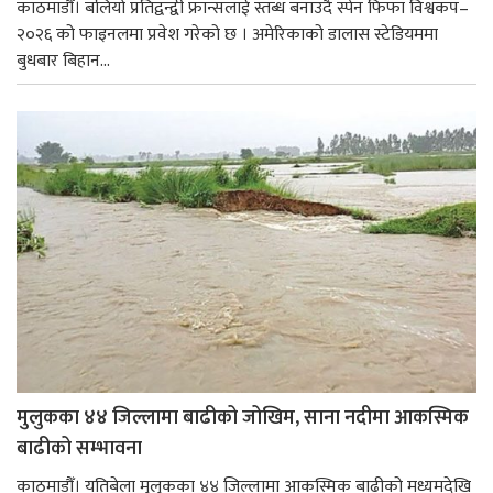
काठमाडौँ। बलियो प्रतिद्वन्द्वी फ्रान्सलाई स्तब्ध बनाउँदै स्पेन फिफा विश्वकप–
२०२६ को फाइनलमा प्रवेश गरेको छ । अमेरिकाको डालास स्टेडियममा
बुधबार बिहान...
मुलुकका ४४ जिल्लामा बाढीको जोखिम, साना नदीमा आकस्मिक
बाढीको सम्भावना
काठमाडौँ। यतिबेला मुलुकका ४४ जिल्लामा आकस्मिक बाढीको मध्यमदेखि