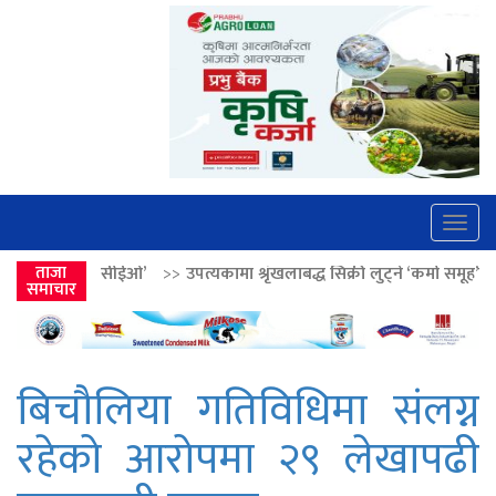
Togg
navig
>>
ताजा
उपत्यकामा श्रृंखलाबद्ध सिक्री लुट्ने ‘कर्मा समूह’का नाइकेसहित पाँच पक्रा
समाचार
बिचौलिया गतिविधिमा संलग्न
रहेको आरोपमा २९ लेखापढी