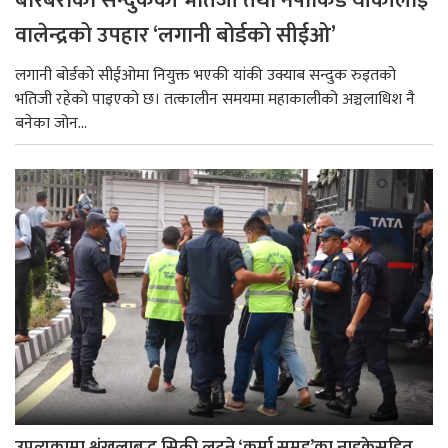
बारबराका सन्दुककी भतिजी तथा नेपोकिड यांकीलाई
वालेन्द्रको उपहार ‘लगानी बोर्डको सीईओ’
लगानी बोर्डको सीईओमा नियुक्त भएकी यांकी उक्याब सन्दुक रुइतको
भतिजी रहेको पाइएको छ। तत्कालीन समयमा महाकालीको अञ्चलाधिश नै
बनेका जोन...
उपत्यकामा श्रृंखलाबद्ध सिक्री लुट्ने ‘कर्मा समूह’का नाइकेसहित