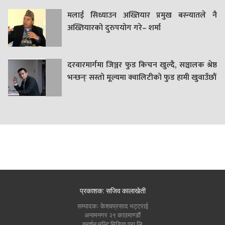
मलाई सिध्याउन अख्तियार प्रमुख बस्न्यातले नै
अख्तियारको दुरुपयोग गरे– शर्मा
दरवारमार्गमा जिञ्जर फुड किचन खुल्दै, सञ्चालक श्रेष्ठ
भन्छन्ः सस्तो मूल्यमा क्वालिटीको फुड हामी खुवाउँछौं
प्रकाशक: सजिव कालाखेती
सम्पादकः केशवप्रसाद भट्टराई
अनामनगर २९ काठमाण्डौं
इमर्शन मल्टि मिडिया प्रा लि