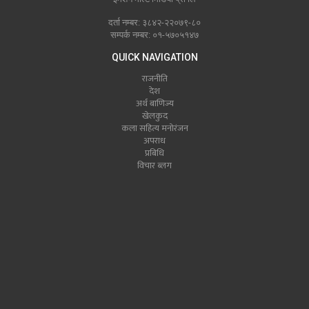
दर्ता नम्बर: ३८४२-२२०७९-८०
सम्पर्क नम्बर: ०१-५७०५१४७
QUICK NAVIGATION
राजनीति
देश
अर्थ बाणिज्य
खेलकुद
कला सहित्य मनोरंजन
अपराध
प्रबिधि
विचार ब्लग