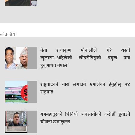
लोक्रप्रिय
नेता राधाकृण मौनालीले गरे यस्तो
खुलासा-‘अहिलेको लोडसेडिङ्गको प्रमुख पात्र
हुन्,माधव नेपाल’
राष्ट्रवादको नारा लगाउने एमालेका हेर्नुहोस् २४
राष्ट्रघात
गमबहादुरकाे चिनियाँ व्यवसायीको करोडौँ डुवाउने
याेजना छताछुल्ल