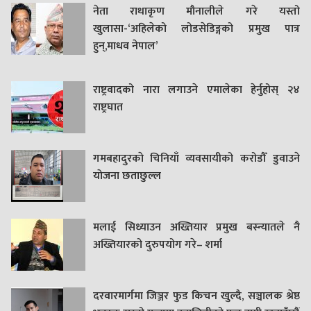
नेता राधाकृण मौनालीले गरे यस्तो
खुलासा-‘अहिलेको लोडसेडिङ्गको प्रमुख पात्र
हुन्,माधव नेपाल’
राष्ट्रवादको नारा लगाउने एमालेका हेर्नुहोस् २४
राष्ट्रघात
गमबहादुरकाे चिनियाँ व्यवसायीको करोडौँ डुवाउने
याेजना छताछुल्ल
मलाई सिध्याउन अख्तियार प्रमुख बस्न्यातले नै
अख्तियारको दुरुपयोग गरे– शर्मा
दरवारमार्गमा जिञ्जर फुड किचन खुल्दै, सञ्चालक श्रेष्ठ