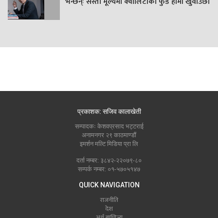
भन्छन्ः सस्तो मूल्यमा क्वालिटीको फुड हामी खुवाउँछौं
प्रकाशक: सजिव कालाखेती
सम्पादकः केशवप्रसाद भट्टराई
अनामनगर २९ काठमाण्डौं
इमर्शन मल्टि मिडिया प्रा लि
दर्ता नम्बर: ३८४२-२२०७९-८०
सम्पर्क नम्बर: ०१-५७०५१४७
QUICK NAVIGATION
राजनीति
देश
अर्थ बाणिज्य