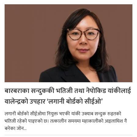
बारबराका सन्दुककी भतिजी तथा नेपोकिड यांकीलाई
वालेन्द्रको उपहार ‘लगानी बोर्डको सीईओ’
लगानी बोर्डको सीईओमा नियुक्त भएकी यांकी उक्याब सन्दुक रुइतको
भतिजी रहेको पाइएको छ। तत्कालीन समयमा महाकालीको अञ्चलाधिश नै
बनेका जोन...