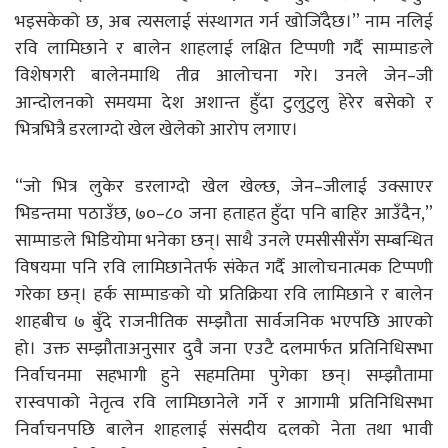
भइसकेको छ, अब त्यसलाई संस्थागत गर्न खोजिँदैछ।” नाम नलिई
रवि लामिछाने र बालेन शाहलाई लक्षित टिप्पणी गर्दै साम्पाङले
विशेषगरी बालेनमाथि तीव्र आलोचना गरे। उनले जेन–जी
आन्दोलनको समयमा देश अशान्त हुँदा टुलुटुलु हेरेर बसेको र
भित्रभित्रै डरलाग्दो खेल खेलेको आरोप लगाए।
“जो भित्र लुकेर डरलाग्दो खेल खेल्छ, जेन–जीलाई उक्साएर
भिडन्तमा पठाउँछ, ७०–८० जना हताहत हुँदा पनि बाहिर आउँदैन,”
साम्पाङले भिडियोमा भनेका छन्। साथै उनले एमसीसीसँग सम्बन्धित
विषयमा पनि रवि लामिछानेतर्फ संकेत गर्दै आलोचनात्मक टिप्पणी
गरेका छन्। हर्क साम्पाङको यो प्रतिक्रिया रवि लामिछाने र बालेन
शाहबीच ७ बुँदे राजनीतिक सम्झौता सार्वजनिक भएपछि आएको
हो। उक्त सम्झौताअनुसार दुवै जना एउटै दलमार्फत प्रतिनिधिसभा
निर्वाचनमा सहभागी हुने सहमतिमा पुगेका छन्। सम्झौतामा
रास्वपाको नेतृत्व रवि लामिछानेले गर्ने र आगामी प्रतिनिधिसभा
निर्वाचनपछि बालेन शाहलाई संसदीय दलको नेता तथा भावी