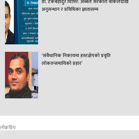
डा. टेकबहादुर घिमिरे: अब्बल सरकारी वकिलदेखि
अनुसन्धान र प्रविधिका ज्ञातासम्म
‘संवैधानिक निकायमा हस्तक्षेपको प्रवृति
लोकतन्त्रमाथिको प्रहार’
लोक्रप्रिय