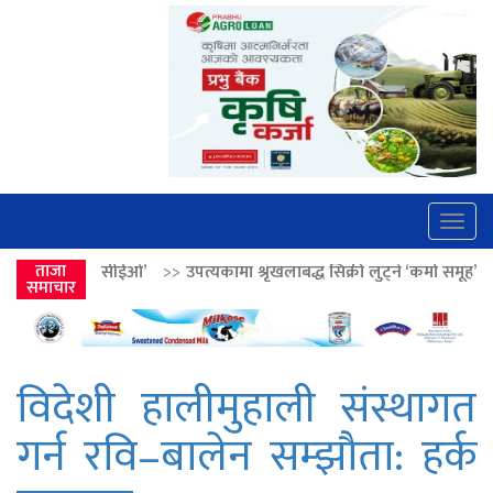
Togg
navig
’
>>
ताजा
उपत्यकामा श्रृंखलाबद्ध सिक्री लुट्ने ‘कर्मा समूह’का नाइकेसहित पाँच पक्रा
समाचार
विदेशी हालीमुहाली संस्थागत
गर्न रवि–बालेन सम्झौता: हर्क