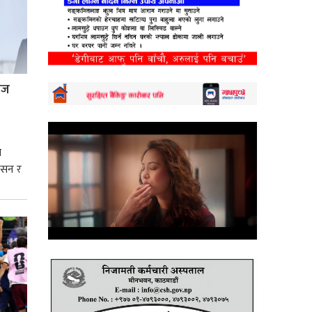
्रज
े
शासन र
्मसात्