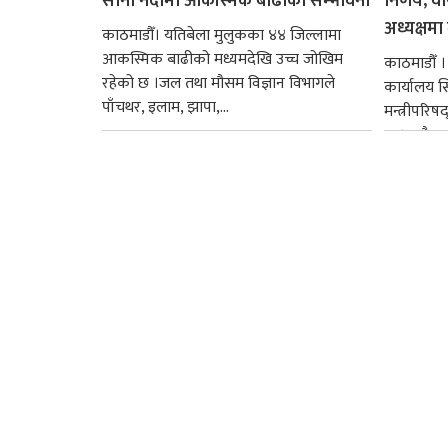
साना नदीमा आकस्मिक बाढीको सम्भावना
निर्णय, व
अध्यक्षमा म
काठमाडौँ। यतिबेला मुलुकका ४४ जिल्लामा
आकस्मिक बाढीको मध्यमदेखि उच्च जोखिम
काठमाडौँ । प
रहेको छ ।जल तथा मौसम विज्ञान विभागले
कार्यालय 
पाँचथर, इलाम, झापा,...
मन्त्रीपरिष
छ । यसैक्र