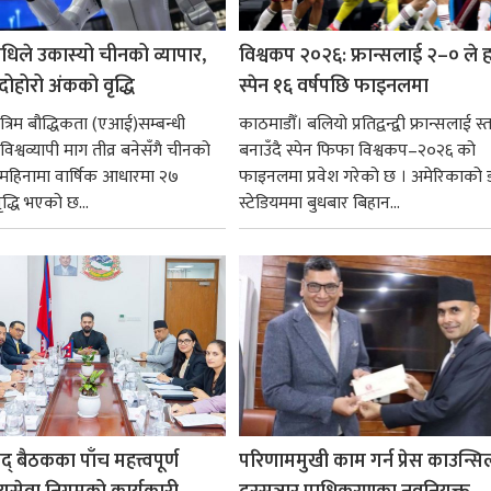
धिले उकास्यो चीनको व्यापार,
विश्वकप २०२६: फ्रान्सलाई २–० ले हर
 दोहोरो अंकको वृद्धि
स्पेन १६ वर्षपछि फाइनलमा
रिम बौद्धिकता (एआई)सम्बन्धी
काठमाडौँ। बलियो प्रतिद्वन्द्वी फ्रान्सलाई स्त
िश्वव्यापी माग तीव्र बनेसँगै चीनको
बनाउँदै स्पेन फिफा विश्वकप–२०२६ को
न महिनामा वार्षिक आधारमा २७
फाइनलमा प्रवेश गरेको छ । अमेरिकाको
ृद्धि भएको छ...
स्टेडियममा बुधबार बिहान...
षद् बैठकका पाँच महत्त्वपूर्ण
परिणाममुखी काम गर्न प्रेस काउन्सि