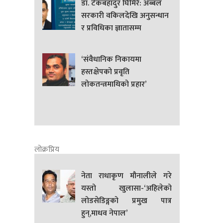
डा. टेकबहादुर घिमिरे: अब्बल
सरकारी वकिलदेखि अनुसन्धान
र प्रविधिका ज्ञातासम्म
‘संवैधानिक निकायमा
हस्तक्षेपको प्रवृति
लोकतन्त्रमाथिको प्रहार’
लोक्रप्रिय
नेता राधाकृण मौनालीले गरे
यस्तो खुलासा-‘अहिलेको
लोडसेडिङ्गको प्रमुख पात्र
हुन्,माधव नेपाल’