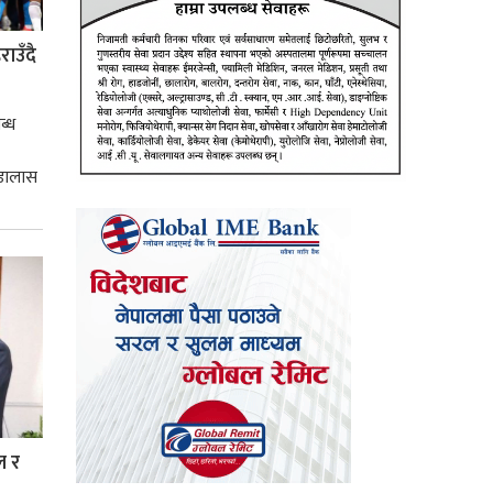
ाउँदै
ब्ध
 डालास
ल र