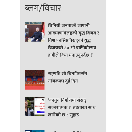
ब्लग/विचार
चिनियाँ जनताको जापानी
आक्रमणविरुद्दको युद्ध विजय र
विश्व फासिष्टविरुद्दको युद्ध
विजयको ८० औं वार्षिकोत्सव
हामीले किन मनाउनुपर्दछ ?
राष्ट्रपति सी चिनपिङसँग
नजिकका दुई दिन
‘कानुन निर्माणमा संसद्
सकारात्मक र दृढताका साथ
लागेको छ’ : सुहाङ