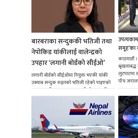
उपत्यकामा 
बारबराका सन्दुककी भतिजी तथा
समूह’का 
नेपोकिड यांकीलाई वालेन्द्रको
काठमाडौं ।
उपहार ‘लगानी बोर्डको सीईओ’
श्रृंखलाबद
लुटपाटमा स
लगानी बोर्डको सीईओमा नियुक्त भएकी यांकी
पाँच जनालाई
उक्याब सन्दुक रुइतको भतिजी रहेको पाइएको
छ। तत्कालीन समयमा महाकालीको अञ्चलाधिश
नै बनेका जोन...