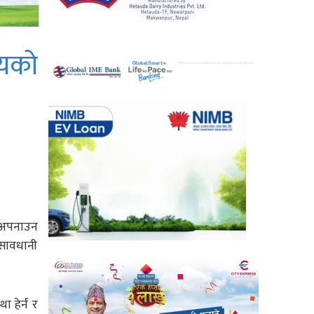
लयको
ी अपनाउन
 सावधानी
 हेर्न र