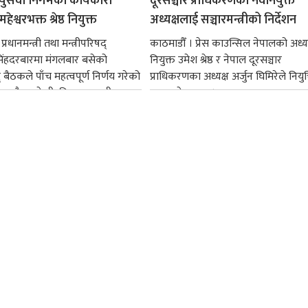
ायुसेवा निगमको कार्यकारी
दूरसञ्चार प्राधिकरणका नवनियुक्त
हेश्वरभक्त श्रेष्ठ नियुक्त
अध्यक्षलाई सञ्चारमन्त्रीको निर्देशन
्रधानमन्त्री तथा मन्त्रीपरिषद्
काठमाडौँ । प्रेस काउन्सिल नेपालको अध्य
सिंहदरबारमा मंगलबार बसेको
नियुक्त उमेश श्रेष्ठ र नेपाल दूरसञ्चार
द् बैठकले पाँच महत्वपूर्ण निर्णय गरेको
प्राधिकरणका अध्यक्ष अर्जुन घिमिरेले नियुक्
ममा बैडकले बीउबिजनसम्बन्धी...
ग्रहण गरेका छन्।...