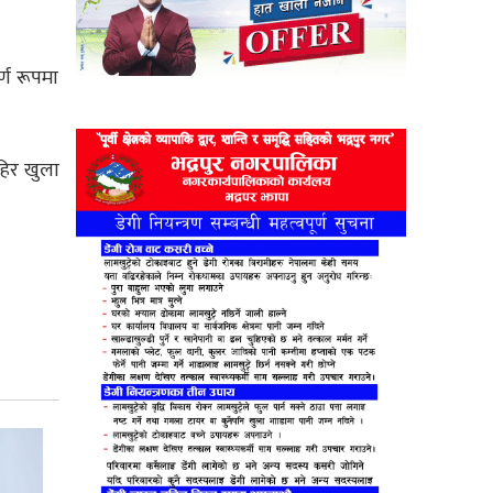
्ण रूपमा
हिर खुला