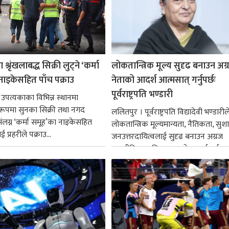
श्रृंखलाबद्ध सिक्री लुट्ने ‘कर्मा
लोकतान्त्रिक मूल्य सुदृढ बनाउन अग
नाइकेसहित पाँच पक्राउ
नेताको आदर्श आत्मसात् गर्नुपर्छः
पूर्वराष्ट्रपति भण्डारी
 उपत्यकाका विभिन्न स्थानमा
्ध रूपमा सुनका सिक्री तथा नगद
ललितपुर । पूर्वराष्ट्रपति विद्यादेवी भण्डारील
ंलग्न ‘कर्मा समूह’का नाइकेसहित
लोकतान्त्रिक मूल्यमान्यता, नैतिकता, सु
 प्रहरीले पक्राउ...
जनउत्तरदायित्वलाई सुदृढ बनाउन अग्रज
राजनीतिक व्यक्तित्वहरूको आदर्शलाई आत
गर्न आवश्यक...