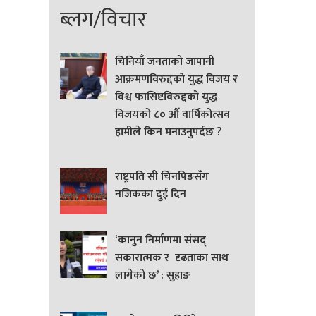
ब्लग/विचार
चिनियाँ जनताको जापानी
आक्रमणविरुद्दको युद्ध विजय र
विश्व फासिष्टविरुद्दको युद्ध
विजयको ८० औं वार्षिकोत्सव
हामीले किन मनाउनुपर्दछ ?
राष्ट्रपति सी चिनपिङसँग
नजिकका दुई दिन
‘कानुन निर्माणमा संसद्
सकारात्मक र दृढताका साथ
लागेको छ’ : सुहाङ