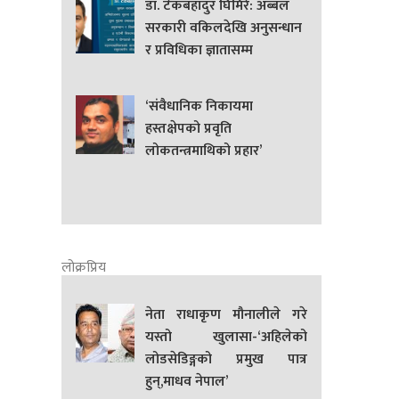
डा. टेकबहादुर घिमिरे: अब्बल
सरकारी वकिलदेखि अनुसन्धान
र प्रविधिका ज्ञातासम्म
‘संवैधानिक निकायमा
हस्तक्षेपको प्रवृति
लोकतन्त्रमाथिको प्रहार’
लोक्रप्रिय
नेता राधाकृण मौनालीले गरे
यस्तो खुलासा-‘अहिलेको
लोडसेडिङ्गको प्रमुख पात्र
हुन्,माधव नेपाल’