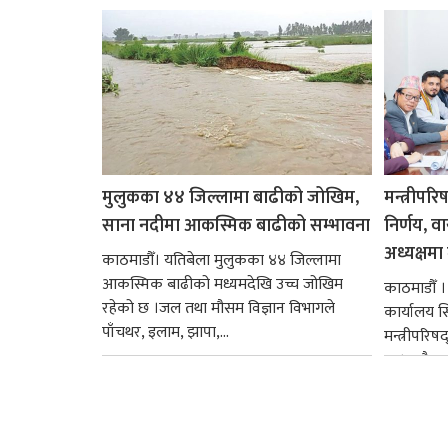
मुलुकका ४४ जिल्लामा बाढीको जोखिम,
मन्त्रीपरि
साना नदीमा आकस्मिक बाढीको सम्भावना
निर्णय, व
अध्यक्षमा म
काठमाडौँ। यतिबेला मुलुकका ४४ जिल्लामा
आकस्मिक बाढीको मध्यमदेखि उच्च जोखिम
काठमाडौँ । प
रहेको छ ।जल तथा मौसम विज्ञान विभागले
कार्यालय 
पाँचथर, इलाम, झापा,...
मन्त्रीपरिष
छ । यसैक्र