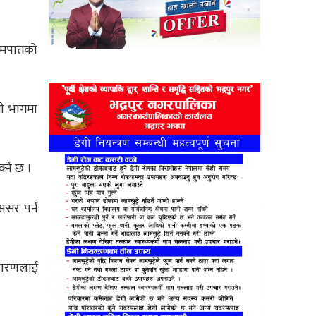
हिमपातको
ली भागमा
क्ने छ ।
असर पर्न
धारणलाई