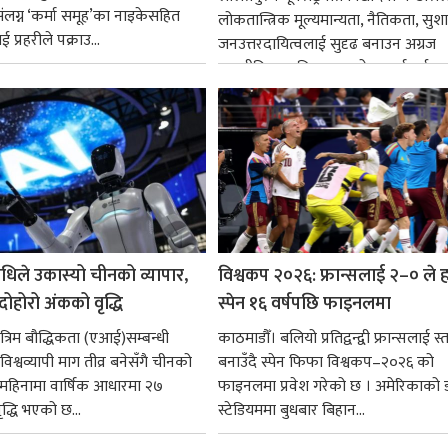
ंलग्न ‘कर्मा समूह’का नाइकेसहित
लोकतान्त्रिक मूल्यमान्यता, नैतिकता, सु
 प्रहरीले पक्राउ...
जनउत्तरदायित्वलाई सुदृढ बनाउन अग्रज
राजनीतिक व्यक्तित्वहरूको आदर्शलाई आत
गर्न आवश्यक...
धिले उकास्यो चीनको व्यापार,
विश्वकप २०२६: फ्रान्सलाई २–० ले हर
 दोहोरो अंकको वृद्धि
स्पेन १६ वर्षपछि फाइनलमा
रिम बौद्धिकता (एआई)सम्बन्धी
काठमाडौँ। बलियो प्रतिद्वन्द्वी फ्रान्सलाई स्त
िश्वव्यापी माग तीव्र बनेसँगै चीनको
बनाउँदै स्पेन फिफा विश्वकप–२०२६ को
न महिनामा वार्षिक आधारमा २७
फाइनलमा प्रवेश गरेको छ । अमेरिकाको
ृद्धि भएको छ...
स्टेडियममा बुधबार बिहान...