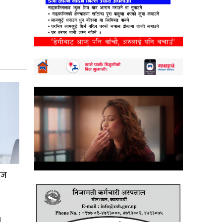
्रज
े