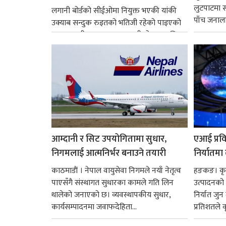
लुटपाटमा स
लगानी बोर्डको सीईओमा नियुक्त भएकी यांकी
पाँच जनालाई
उक्याब सन्दुक रुइतको भतिजी रहेको पाइएको
छ। तत्कालीन समयमा महाकालीको अञ्चलाधिश
नै बनेका जोन...
आम्दानी र सिट उपयोगितामा सुधार,
एआई प्रवि
निगमलाई आत्मनिर्भर बनाउने तयारी
निर्यातमा
काठमाडाैं । नेपाल वायुसेवा निगमले नयाँ नेतृत्व
हङकङ। कृत्
पाएसँगै संस्थागत सुधारका कामले गति लिन
उत्पादनको व
थालेको जनाएको छ। व्यवस्थापकीय सुधार,
निर्यात जु
कार्यसम्पादनमा जवाफदेहिता...
प्रतिशतले व