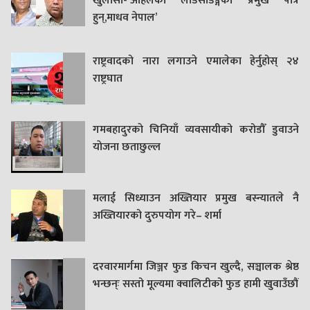
खुलासा-‘अहिलेको लोडसेडिङ्गको प्रमुख पात्र
हुन्,माधव नेपाल’
राष्ट्रवादको नारा लगाउने एमालेका हेर्नुहोस् २४
राष्ट्रघात
गमबहादुरकाे चिनियाँ व्यवसायीको करोडौँ डुवाउने
याेजना छताछुल्ल
मलाई सिध्याउन अख्तियार प्रमुख बस्न्यातले नै
अख्तियारको दुरुपयोग गरे– शर्मा
दरवारमार्गमा जिञ्जर फुड किचन खुल्दै, सञ्चालक श्रेष्ठ
भन्छन्ः सस्तो मूल्यमा क्वालिटीको फुड हामी खुवाउँछौं