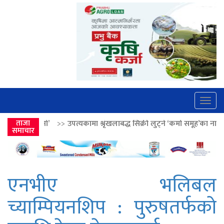
Togg
navig
उपत्यकामा श्रृंखलाबद्ध सिक्री लुट्ने ‘कर्मा समूह’का नाइकेसहित पाँच पक्राउ
ताजा
>
समाचार
एनभीए भलिबल
च्याम्पियनशिप : पुरुषतर्फको