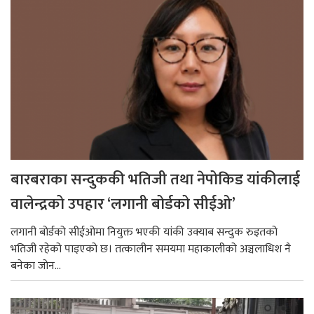
बारबराका सन्दुककी भतिजी तथा नेपोकिड यांकीलाई
वालेन्द्रको उपहार ‘लगानी बोर्डको सीईओ’
लगानी बोर्डको सीईओमा नियुक्त भएकी यांकी उक्याब सन्दुक रुइतको
भतिजी रहेको पाइएको छ। तत्कालीन समयमा महाकालीको अञ्चलाधिश नै
बनेका जोन...