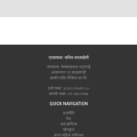
प्रकाशक: सजिव कालाखेती
सम्पादकः केशवप्रसाद भट्टराई
अनामनगर २९ काठमाण्डौं
इमर्शन मल्टि मिडिया प्रा लि
दर्ता नम्बर: ३८४२-२२०७९-८०
सम्पर्क नम्बर: ०१-५७०५१४७
QUICK NAVIGATION
राजनीति
देश
अर्थ बाणिज्य
खेलकुद
कला सहित्य मनोरंजन