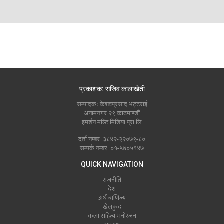
प्रकाशक: सजिव कालाखेती
सम्पादकः केशवप्रसाद भट्टराई
अनामनगर २९ काठमाण्डौं
इमर्शन मल्टि मिडिया प्रा लि
दर्ता नम्बर: ३८४२-२२०७९-८०
सम्पर्क नम्बर: ०१-५७०५१४७
QUICK NAVIGATION
राजनीति
देश
अर्थ बाणिज्य
खेलकुद
कला सहित्य मनोरंजन