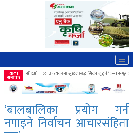
Togg
navig
>>
ताजा
उपत्यकामा श्रृंखलाबद्ध सिक्री लुट्ने ‘कर्मा समूह’का नाइकेसहित पाँच पक्रा
समाचार
‘बालबालिका प्रयोग गर्न
नपाइने निर्वाचन आचारसंहिता