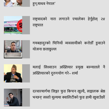
हुन्,माधव नेपाल’
राष्ट्रवादको नारा लगाउने एमालेका हेर्नुहोस् २४
राष्ट्रघात
गमबहादुरकाे चिनियाँ व्यवसायीको करोडौँ डुवाउने
याेजना छताछुल्ल
मलाई सिध्याउन अख्तियार प्रमुख बस्न्यातले नै
अख्तियारको दुरुपयोग गरे– शर्मा
दरवारमार्गमा जिञ्जर फुड किचन खुल्दै, सञ्चालक श्रेष्ठ
भन्छन्ः सस्तो मूल्यमा क्वालिटीको फुड हामी खुवाउँछौं