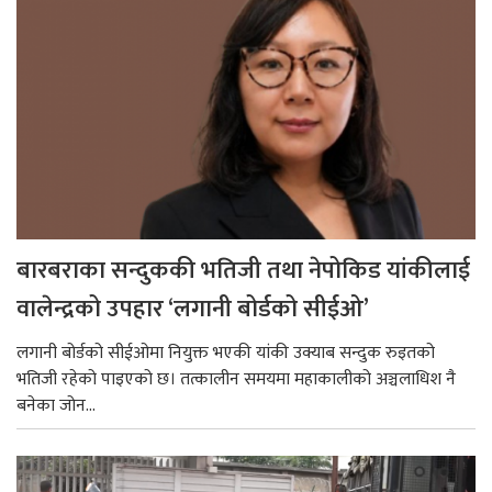
बारबराका सन्दुककी भतिजी तथा नेपोकिड यांकीलाई
वालेन्द्रको उपहार ‘लगानी बोर्डको सीईओ’
लगानी बोर्डको सीईओमा नियुक्त भएकी यांकी उक्याब सन्दुक रुइतको
भतिजी रहेको पाइएको छ। तत्कालीन समयमा महाकालीको अञ्चलाधिश नै
बनेका जोन...