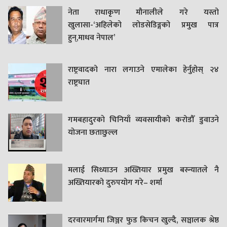
नेता राधाकृण मौनालीले गरे यस्तो
खुलासा-‘अहिलेको लोडसेडिङ्गको प्रमुख पात्र
हुन्,माधव नेपाल’
राष्ट्रवादको नारा लगाउने एमालेका हेर्नुहोस् २४
राष्ट्रघात
गमबहादुरकाे चिनियाँ व्यवसायीको करोडौँ डुवाउने
याेजना छताछुल्ल
मलाई सिध्याउन अख्तियार प्रमुख बस्न्यातले नै
अख्तियारको दुरुपयोग गरे– शर्मा
दरवारमार्गमा जिञ्जर फुड किचन खुल्दै, सञ्चालक श्रेष्ठ