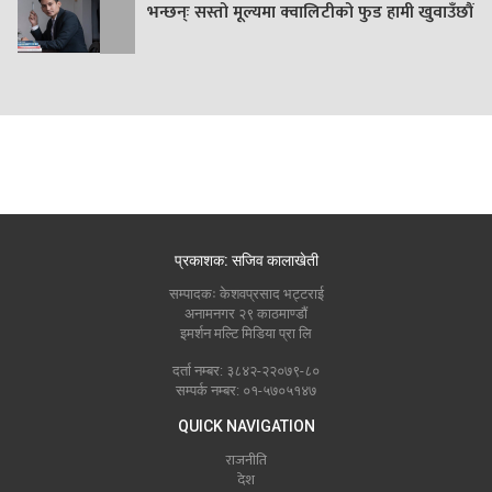
भन्छन्ः सस्तो मूल्यमा क्वालिटीको फुड हामी खुवाउँछौं
प्रकाशक: सजिव कालाखेती
सम्पादकः केशवप्रसाद भट्टराई
अनामनगर २९ काठमाण्डौं
इमर्शन मल्टि मिडिया प्रा लि
दर्ता नम्बर: ३८४२-२२०७९-८०
सम्पर्क नम्बर: ०१-५७०५१४७
QUICK NAVIGATION
राजनीति
देश