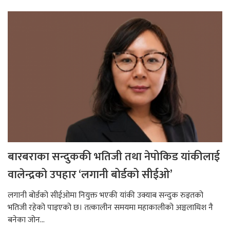
बारबराका सन्दुककी भतिजी तथा नेपोकिड यांकीलाई
वालेन्द्रको उपहार ‘लगानी बोर्डको सीईओ’
लगानी बोर्डको सीईओमा नियुक्त भएकी यांकी उक्याब सन्दुक रुइतको
भतिजी रहेको पाइएको छ। तत्कालीन समयमा महाकालीको अञ्चलाधिश नै
बनेका जोन...