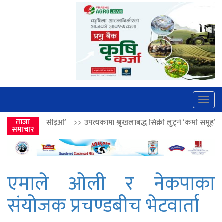
Togg
navig
>>
ताजा
उपत्यकामा श्रृंखलाबद्ध सिक्री लुट्ने ‘कर्मा समूह’का नाइकेसहित पाँच पक्रा
समाचार
एमाले ओली र नेकपाका
संयोजक प्रचण्डबीच भेटवार्ता