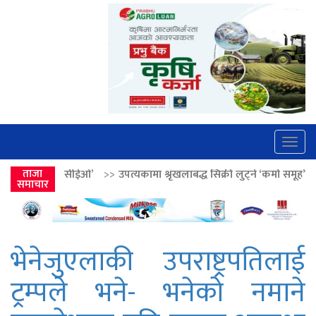
Togg
navig
ओ’
>>
ताजा
उपत्यकामा श्रृंखलाबद्ध सिक्री लुट्ने ‘कर्मा समूह’का नाइकेसहित पाँच पक्र
समाचार
भेनेजुएलाकी उपराष्ट्रपतिलाई
ट्रम्पले भने- भनेको नमाने