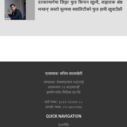
दरवारमार्गमा जिञ्जर फुड किचन खुल्दै, सञ्चालक श्रेष्ठ
भन्छन्ः सस्तो मूल्यमा क्वालिटीको फुड हामी खुवाउँछौं
प्रकाशक: सजिव कालाखेती
सम्पादकः केशवप्रसाद भट्टराई
अनामनगर २९ काठमाण्डौं
इमर्शन मल्टि मिडिया प्रा लि
दर्ता नम्बर: ३८४२-२२०७९-८०
सम्पर्क नम्बर: ०१-५७०५१४७
QUICK NAVIGATION
राजनीति