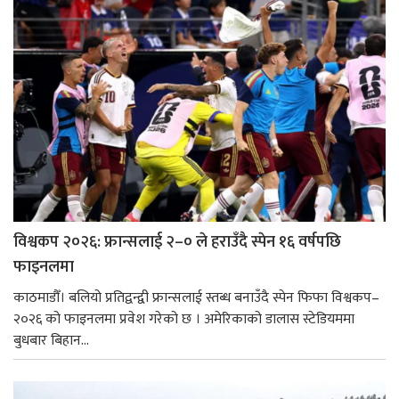
विश्वकप २०२६: फ्रान्सलाई २–० ले हराउँदै स्पेन १६ वर्षपछि
फाइनलमा
काठमाडौँ। बलियो प्रतिद्वन्द्वी फ्रान्सलाई स्तब्ध बनाउँदै स्पेन फिफा विश्वकप–
२०२६ को फाइनलमा प्रवेश गरेको छ । अमेरिकाको डालास स्टेडियममा
बुधबार बिहान...