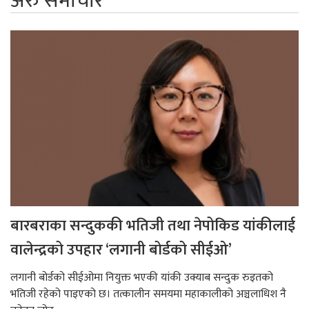
अरु समाचार
बारबराका सन्दुककी भतिजी तथा नेपोकिड यांकीलाई
वालेन्द्रको उपहार ‘लगानी बोर्डको सीईओ’
लगानी बोर्डको सीईओमा नियुक्त भएकी यांकी उक्याब सन्दुक रुइतको
भतिजी रहेको पाइएको छ। तत्कालीन समयमा महाकालीको अञ्चलाधिश नै