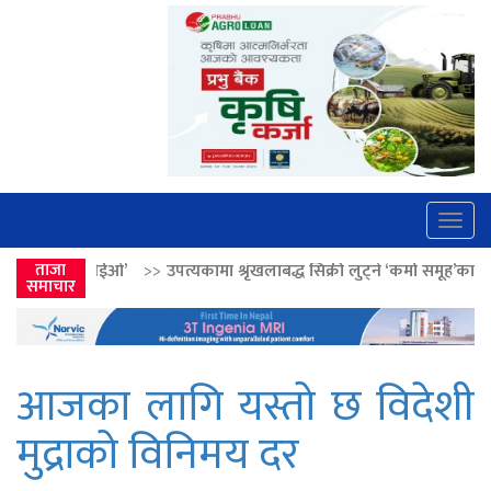
Togg
navig
>>
उपत्यकामा श्रृंखलाबद्ध सिक्री लुट्ने ‘कर्मा समूह’का नाइकेसहित पाँच पक्राउ
ताजा
समाचार
आजका लागि यस्तो छ विदेशी
मुद्राको विनिमय दर