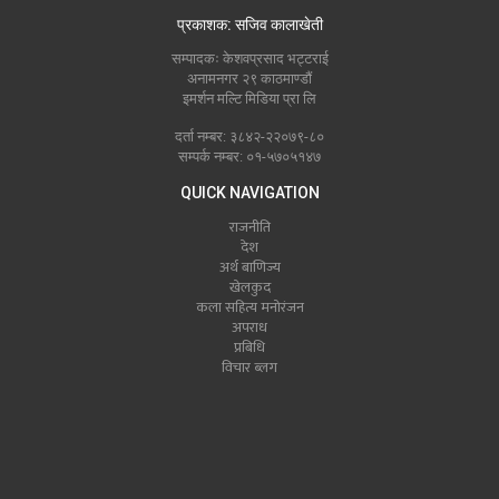
प्रकाशक: सजिव कालाखेती
सम्पादकः केशवप्रसाद भट्टराई
अनामनगर २९ काठमाण्डौं
इमर्शन मल्टि मिडिया प्रा लि
दर्ता नम्बर: ३८४२-२२०७९-८०
सम्पर्क नम्बर: ०१-५७०५१४७
QUICK NAVIGATION
राजनीति
देश
अर्थ बाणिज्य
खेलकुद
कला सहित्य मनोरंजन
अपराध
प्रबिधि
विचार ब्लग