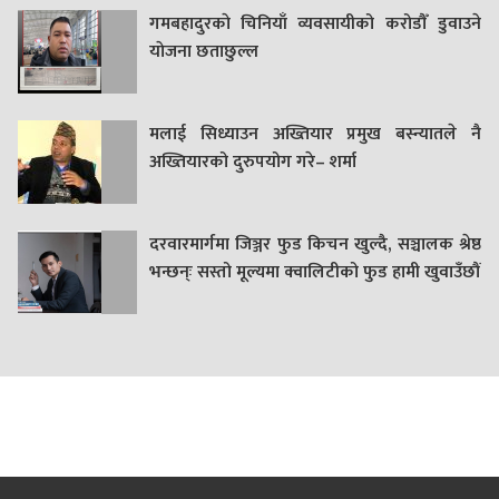
गमबहादुरकाे चिनियाँ व्यवसायीको करोडौँ डुवाउने
याेजना छताछुल्ल
मलाई सिध्याउन अख्तियार प्रमुख बस्न्यातले नै
अख्तियारको दुरुपयोग गरे– शर्मा
दरवारमार्गमा जिञ्जर फुड किचन खुल्दै, सञ्चालक श्रेष्ठ
भन्छन्ः सस्तो मूल्यमा क्वालिटीको फुड हामी खुवाउँछौं