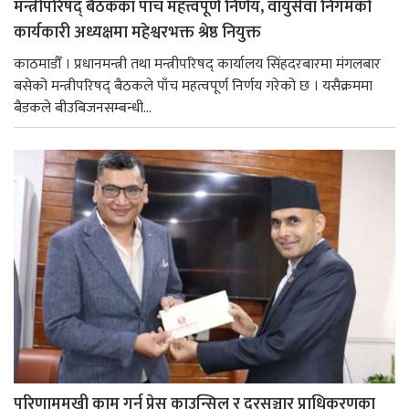
मन्त्रीपरिषद् बैठकका पाँच महत्त्वपूर्ण निर्णय, वायुसेवा निगमको
कार्यकारी अध्यक्षमा महेश्वरभक्त श्रेष्ठ नियुक्त
काठमाडौँ । प्रधानमन्त्री तथा मन्त्रीपरिषद् कार्यालय सिंहदरबारमा मंगलबार
बसेको मन्त्रीपरिषद् बैठकले पाँच महत्वपूर्ण निर्णय गरेको छ । यसैक्रममा
बैडकले बीउबिजनसम्बन्धी...
परिणाममुखी काम गर्न प्रेस काउन्सिल र दूरसञ्चार प्राधिकरणका