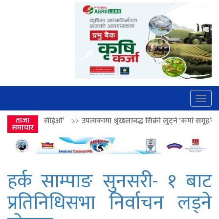
Togg
navig
’
>>
ताजा
उपत्यकामा श्रृंखलाबद्ध सिक्री लुट्ने ‘कर्मा समूह’का नाइकेसहित पाँच पक्र
समाचार
हर्क साम्पाङ सुनसरी- १ बाट
प्रतिनिधिसभा निर्वाचन लड्ने