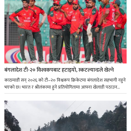
बंगलादेश टी-२० विश्‍वकपबाट हटाइयो, स्कटल्यान्डले खेल्ने
काठमाडाैं सन् २०२६ को टी–२० विश्वकप क्रिकेटमा बंगलादेश सहभागी नहुने
भएको छ। भारत र श्रीलंकामा हुने प्रतियोगितामा आफ्ना खेलाडी पठाउन...