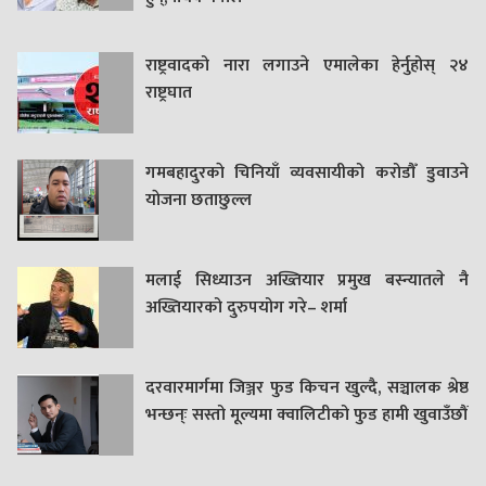
राष्ट्रवादको नारा लगाउने एमालेका हेर्नुहोस् २४
राष्ट्रघात
गमबहादुरकाे चिनियाँ व्यवसायीको करोडौँ डुवाउने
याेजना छताछुल्ल
मलाई सिध्याउन अख्तियार प्रमुख बस्न्यातले नै
अख्तियारको दुरुपयोग गरे– शर्मा
दरवारमार्गमा जिञ्जर फुड किचन खुल्दै, सञ्चालक श्रेष्ठ
भन्छन्ः सस्तो मूल्यमा क्वालिटीको फुड हामी खुवाउँछौं