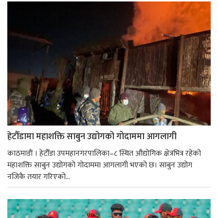
हेटौँडामा महाशक्ति साबुन उद्योगको गोदाममा आगलागी
काठमाडाैं । हेटौँडा उपमहानगरपालिका–८ स्थित औद्योगिक क्षेत्रभित्र रहेको
महाशक्ति साबुन उद्योगको गोदाममा आगलागी भएको छ। साबुन उद्योग
नजिकै तयार गरिएको...