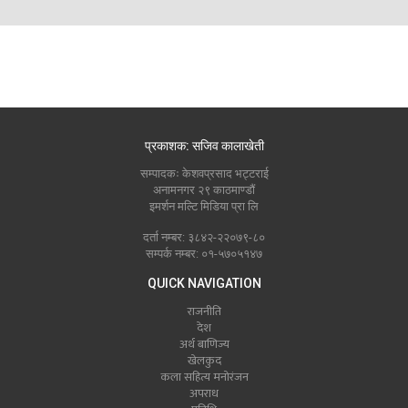
प्रकाशक: सजिव कालाखेती
सम्पादकः केशवप्रसाद भट्टराई
अनामनगर २९ काठमाण्डौं
इमर्शन मल्टि मिडिया प्रा लि
दर्ता नम्बर: ३८४२-२२०७९-८०
सम्पर्क नम्बर: ०१-५७०५१४७
QUICK NAVIGATION
राजनीति
देश
अर्थ बाणिज्य
खेलकुद
कला सहित्य मनोरंजन
अपराध