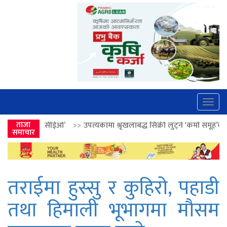
Togg
navig
’
>>
ताजा
उपत्यकामा श्रृंखलाबद्ध सिक्री लुट्ने ‘कर्मा समूह’का नाइकेसहित पाँच पक्रा
समाचार
तराईमा हुस्सु र कुहिरो, पहाडी
तथा हिमाली भूभागमा मौसम