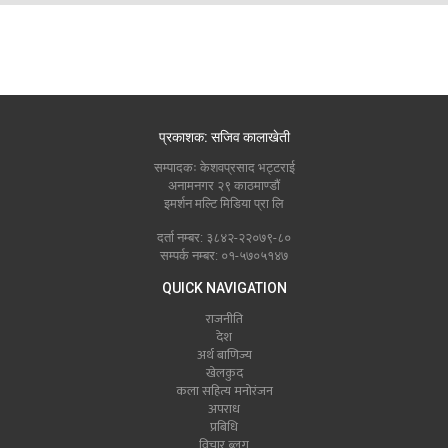
प्रकाशक: सजिव कालाखेती
सम्पादकः केशवप्रसाद भट्टराई
अनामनगर २९ काठमाण्डौं
इमर्शन मल्टि मिडिया प्रा लि
दर्ता नम्बर: ३८४२-२२०७९-८०
सम्पर्क नम्बर: ०१-५७०५१४७
QUICK NAVIGATION
राजनीति
देश
अर्थ बाणिज्य
खेलकुद
कला सहित्य मनोरंजन
अपराध
प्रबिधि
विचार ब्लग