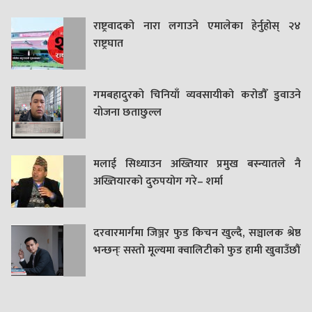
राष्ट्रवादको नारा लगाउने एमालेका हेर्नुहोस् २४
राष्ट्रघात
गमबहादुरकाे चिनियाँ व्यवसायीको करोडौँ डुवाउने
याेजना छताछुल्ल
मलाई सिध्याउन अख्तियार प्रमुख बस्न्यातले नै
अख्तियारको दुरुपयोग गरे– शर्मा
दरवारमार्गमा जिञ्जर फुड किचन खुल्दै, सञ्चालक श्रेष्ठ
भन्छन्ः सस्तो मूल्यमा क्वालिटीको फुड हामी खुवाउँछौं