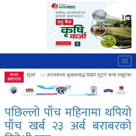
Togg
navig
>>
उपत्यकामा श्रृंखलाबद्ध सिक्री लुट्ने ‘कर्मा समूह’का नाइकेसहित पाँच पक्राउ
ताजा
समाचार
पछिल्लो पाँच महिनामा थपियो
पाँच खर्ब २३ अर्ब बराबरको