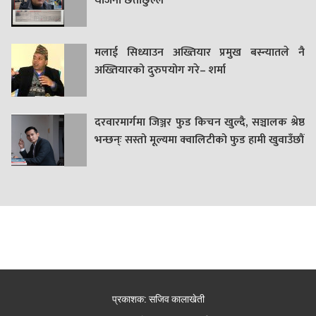
याेजना छताछुल्ल
मलाई सिध्याउन अख्तियार प्रमुख बस्न्यातले नै
अख्तियारको दुरुपयोग गरे– शर्मा
दरवारमार्गमा जिञ्जर फुड किचन खुल्दै, सञ्चालक श्रेष्ठ
भन्छन्ः सस्तो मूल्यमा क्वालिटीको फुड हामी खुवाउँछौं
प्रकाशक: सजिव कालाखेती