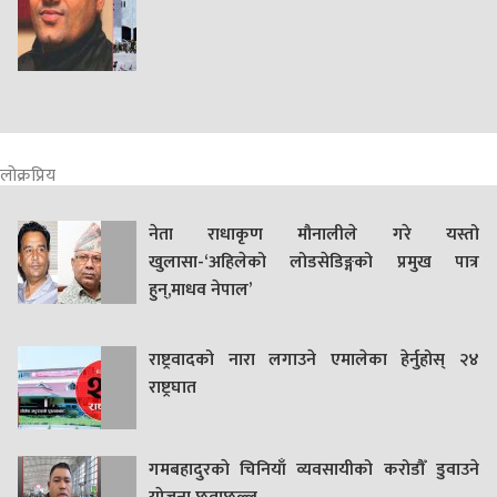
लोक्रप्रिय
नेता राधाकृण मौनालीले गरे यस्तो
खुलासा-‘अहिलेको लोडसेडिङ्गको प्रमुख पात्र
हुन्,माधव नेपाल’
राष्ट्रवादको नारा लगाउने एमालेका हेर्नुहोस् २४
राष्ट्रघात
गमबहादुरकाे चिनियाँ व्यवसायीको करोडौँ डुवाउने