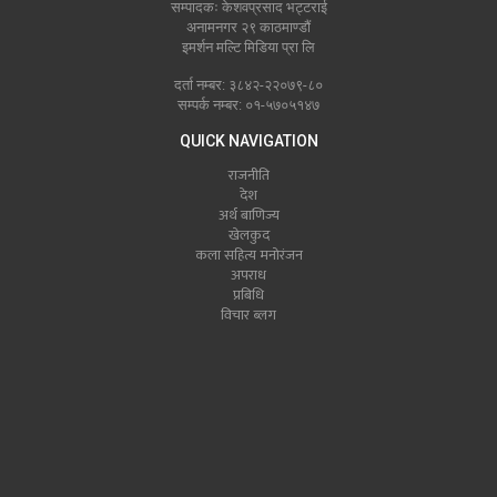
सम्पादकः केशवप्रसाद भट्टराई
अनामनगर २९ काठमाण्डौं
इमर्शन मल्टि मिडिया प्रा लि
दर्ता नम्बर: ३८४२-२२०७९-८०
सम्पर्क नम्बर: ०१-५७०५१४७
QUICK NAVIGATION
राजनीति
देश
अर्थ बाणिज्य
खेलकुद
कला सहित्य मनोरंजन
अपराध
प्रबिधि
विचार ब्लग