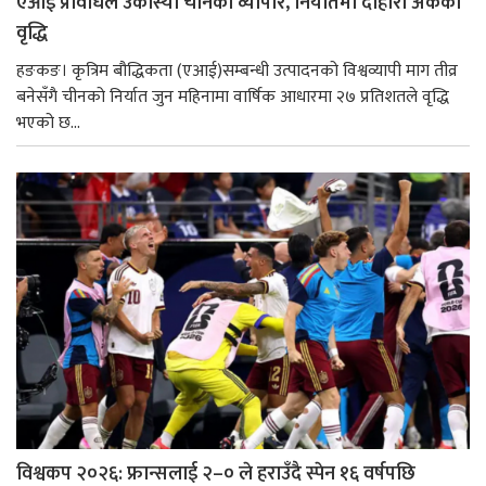
एआई प्रविधिले उकास्यो चीनको व्यापार, निर्यातमा दोहोरो अंकको
वृद्धि
हङकङ। कृत्रिम बौद्धिकता (एआई)सम्बन्धी उत्पादनको विश्वव्यापी माग तीव्र
बनेसँगै चीनको निर्यात जुन महिनामा वार्षिक आधारमा २७ प्रतिशतले वृद्धि
भएको छ...
विश्वकप २०२६: फ्रान्सलाई २–० ले हराउँदै स्पेन १६ वर्षपछि